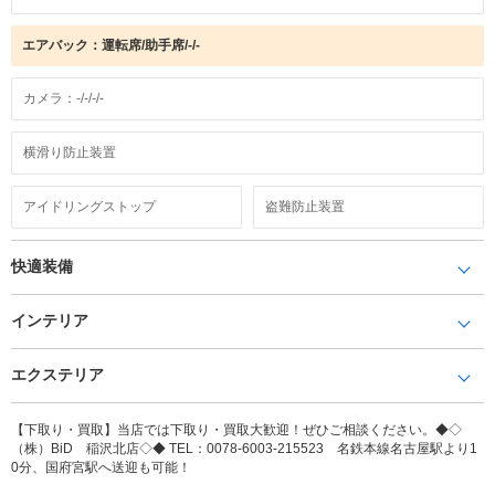
エアバック：運転席/助手席/-/-
カメラ：-/-/-/-
横滑り防止装置
アイドリングストップ
盗難防止装置
快適装備
インテリア
エクステリア
【下取り・買取】当店では下取り・買取大歓迎！ぜひご相談ください。◆◇
（株）BiD 稲沢北店◇◆ TEL：0078-6003-215523 名鉄本線名古屋駅より1
0分、国府宮駅へ送迎も可能！