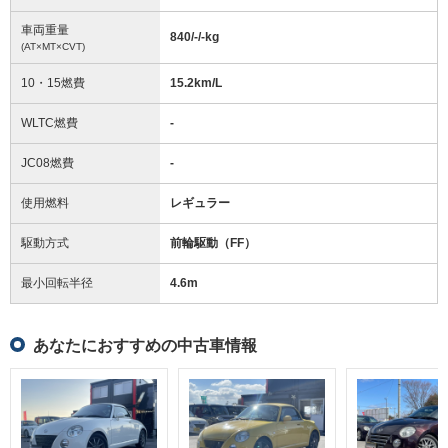
車両重量
840/-/-
kg
(AT×MT×CVT)
10・15燃費
15.2km/L
WLTC燃費
-
JC08燃費
-
使用燃料
レギュラー
駆動方式
前輪駆動（FF）
最小回転半径
4.6
m
あなたにおすすめの中古車情報