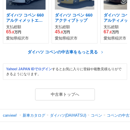
ダイハツ コペン 660
ダイハツ コペン 660
ダイハツ コペン
アルティメットエデ
アクティブトップ
アルティメッ
ィション
ィションII
支払総額
支払総額
支払総額
65
45
67
.8
万円
.8
万円
.8
万円
愛知県稲沢市
愛知県稲沢市
愛知県稲沢市
ダイハツ コペンの中古車をもっと見る
Yahoo! JAPAN IDでログイン
するとお気に入りに登録や複数見積もりがで
きるようになります。
中古車トップへ
新車カタログ
ダイハツ(DAIHATSU)
コペン
コペンの中古
carview!