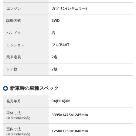
エンジン
ガソリン(レギュラー)
駆動方式
2WD
ハンドル
右
ミッション
フロア4AT
乗車定員
2名
ドア数
2枚
新車時の車種スペック
発売年月
04(H16)/06
車体寸法
3395
×
1475
×
1245
mm
(全長×全幅×全高)
室内寸法
1250
×
1250
×
1040
mm
(全長×全幅×全高)