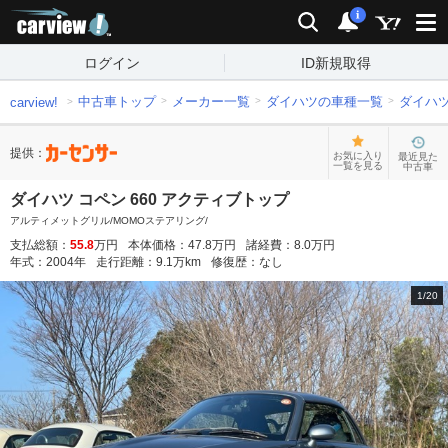
carview!
検索
通知
i
ログイン
ID新規取得
中古車トップ
メーカー一覧
ダイハツの車種一覧
ダイハ
carview!
提供：
お気に入り
最近見た
一覧を見る
中古車
ダイハツ コペン 660 アクティブトップ
アルティメットグリル/MOMOステアリング/
支払総額：
55.8
万円
本体価格：
47.8
万円
諸経費：
8.0
万円
年式：
2004
年
走行距離：
9.1
万km
修復歴：
なし
1
/
20