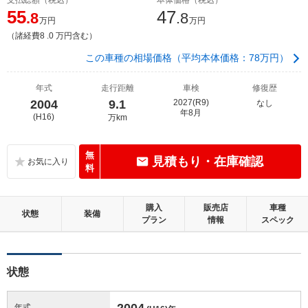
55
47
.8
.8
万円
万円
（諸経費8 .0 万円含む）
この車種の相場価格（平均本体価格：78万円）
年式
走行距離
車検
修復歴
2004
9.1
2027(R9)
なし
年8月
(H16)
万km
無
見積もり・在庫確認
料
購入
販売店
車種
状態
装備
プラン
情報
スペック
状態
2004
年式