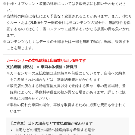
※仕様・オプション・装備の詳細については各販売店にお問い合わせくださ
い。
※当情報の内容は各社により予告なく変更されることがあります。また、(株)リ
クルートおよびLINEヤフー株式会社は当コンテンツの完全性、無誤謬性を保
証するものではなく、当コンテンツに起因するいかなる損害の責も負いかね
ます。
※コンテンツもしくはデータの全部または一部を無断で転写、転載、複製する
ことを禁じます。
カーセンサーの支払総額は店頭乗り出し価格です
支払総額（税込） ＝ 車両本体価格＋諸費用
※カーセンサーの支払総額は店頭納車を前提にしています。自宅への納車
をご希望された場合などは、別途納車費用がかかります
※販売店の所在する所轄運輸支局以外で登録する際や、車の定置場所、登
録月によって、手数料や税金の額が異なる場合があります。詳しくは販
売店にお問合せください
※車検の切れた車両の場合、車検を取得するために必要な費用も含まれて
います
【ご注意】以下の場合などで支払総額が変わります
自宅などの指定の場所へ陸送納車を希望する場合