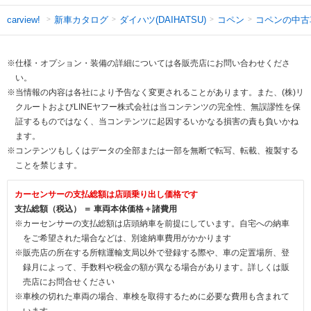
新車カタログ
ダイハツ(DAIHATSU)
コペン
コペンの中古
carview!
※仕様・オプション・装備の詳細については各販売店にお問い合わせくださ
い。
※当情報の内容は各社により予告なく変更されることがあります。また、(株)リ
クルートおよびLINEヤフー株式会社は当コンテンツの完全性、無誤謬性を保
証するものではなく、当コンテンツに起因するいかなる損害の責も負いかね
ます。
※コンテンツもしくはデータの全部または一部を無断で転写、転載、複製する
ことを禁じます。
カーセンサーの支払総額は店頭乗り出し価格です
支払総額（税込） ＝ 車両本体価格＋諸費用
※カーセンサーの支払総額は店頭納車を前提にしています。自宅への納車
をご希望された場合などは、別途納車費用がかかります
※販売店の所在する所轄運輸支局以外で登録する際や、車の定置場所、登
録月によって、手数料や税金の額が異なる場合があります。詳しくは販
売店にお問合せください
※車検の切れた車両の場合、車検を取得するために必要な費用も含まれて
います