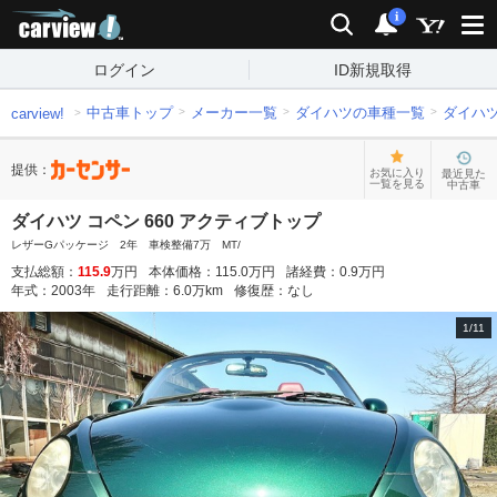
carview!
検索
通知
i
ログイン
ID新規取得
中古車トップ
メーカー一覧
ダイハツの車種一覧
ダイハ
carview!
提供：
お気に入り
最近見た
一覧を見る
中古車
ダイハツ コペン 660 アクティブトップ
レザーGパッケージ 2年 車検整備7万 MT/
支払総額：
115.9
万円
本体価格：
115.0
万円
諸経費：
0.9
万円
年式：
2003
年
走行距離：
6.0
万km
修復歴：
なし
1
/
11