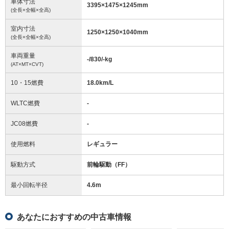
車体寸法
3395
×
1475
×
1245
mm
(全長×全幅×全高)
室内寸法
1250
×
1250
×
1040
mm
(全長×全幅×全高)
車両重量
-/830/-
kg
(AT×MT×CVT)
10・15燃費
18.0km/L
WLTC燃費
-
JC08燃費
-
使用燃料
レギュラー
駆動方式
前輪駆動（FF）
最小回転半径
4.6
m
あなたにおすすめの中古車情報