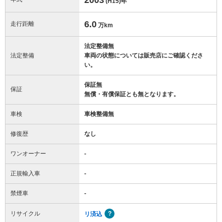
(H15)
年
6.0
走行距離
万km
法定整備無
法定整備
車両の状態については販売店にご確認くださ
い。
保証無
保証
無償・有償保証とも無となります。
車検
車検整備無
修復歴
なし
ワンオーナー
-
正規輸入車
-
禁煙車
-
リサイクル
リ済込