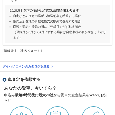
【ご注意】以下の場合などで支払総額が変わります
自宅などの指定の場所へ陸送納車を希望する場合
販売店所在地の所轄運輸支局以外で登録する場合
商談～契約～登録の間に「登録月」がずれる場合
（登録月が3月から4月にずれる場合は自動車税の額が大きく上がり
ます）
[ 情報提供：(株)リクルート ]
ダイハツ コペンのカタログを見る
車査定を依頼する
あなたの愛車、今いくら？
申込み
最短3時間後
に
最大20社
から愛車の査定結果をWebでお知
らせ！