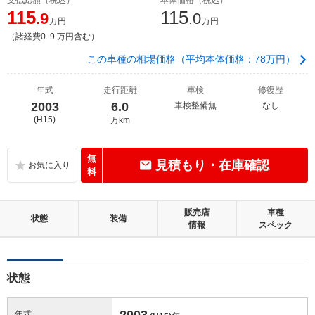
115
115
.9
.0
万円
万円
（諸経費0 .9 万円含む）
この車種の相場価格（平均本体価格：78万円）
年式
走行距離
車検
修復歴
2003
6.0
車検整備無
なし
(H15)
万km
無
見積もり・在庫確認
料
販売店
車種
状態
装備
情報
スペック
状態
2003
年式