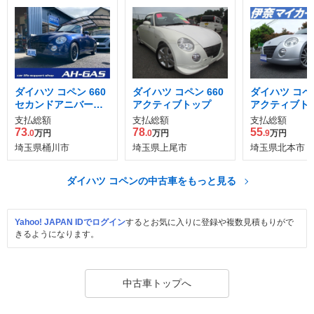
ダイハツ コペン 660
ダイハツ コペン 660
ダイハツ コペン
セカンドアニバーサ
アクティブトップ
アクティブト
リーエディション
支払総額
支払総額
支払総額
73
78
55
.0
万円
.0
万円
.9
万円
埼玉県桶川市
埼玉県上尾市
埼玉県北本市
ダイハツ コペンの中古車をもっと見る
Yahoo! JAPAN IDでログイン
するとお気に入りに登録や複数見積もりがで
きるようになります。
中古車トップへ