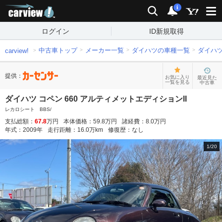
carview!
検索
通知
i
ログイン
ID新規取得
中古車トップ
メーカー一覧
ダイハツの車種一覧
ダイハ
carview!
提供：
お気に入り
最近見た
一覧を見る
中古車
ダイハツ コペン 660 アルティメットエディションII
レカロシート BBS/
支払総額：
67.8
万円
本体価格：
59.8
万円
諸経費：
8.0
万円
年式：
2009
年
走行距離：
16.0
万km
修復歴：
なし
1
/
20