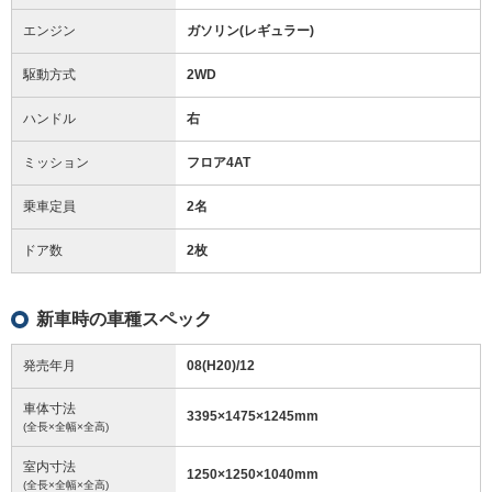
エンジン
ガソリン(レギュラー)
駆動方式
2WD
ハンドル
右
ミッション
フロア4AT
乗車定員
2名
ドア数
2枚
新車時の車種スペック
発売年月
08(H20)/12
車体寸法
3395
×
1475
×
1245
mm
(全長×全幅×全高)
室内寸法
1250
×
1250
×
1040
mm
(全長×全幅×全高)