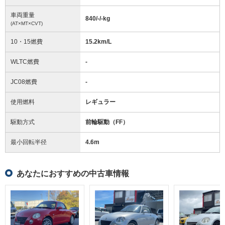
車両重量
840/-/-
kg
(AT×MT×CVT)
10・15燃費
15.2km/L
WLTC燃費
-
JC08燃費
-
使用燃料
レギュラー
駆動方式
前輪駆動（FF）
最小回転半径
4.6
m
あなたにおすすめの中古車情報