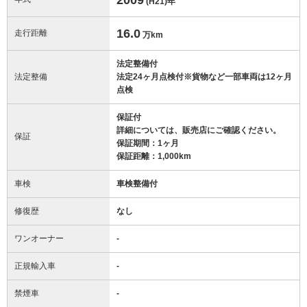
(H21)
年
16.0
走行距離
万km
法定整備付
法定整備
法定24ヶ月点検付※貨物など一部車両は12ヶ月
点検
保証付
詳細については、販売店にご確認ください。
保証
保証期間：1ヶ月
保証距離：1,000km
車検
車検整備付
修復歴
なし
ワンオーナー
-
正規輸入車
-
禁煙車
-