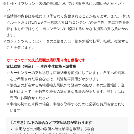
※仕様・オプション・装備の詳細については各販売店にお問い合わせくださ
い。
※当情報の内容は各社により予告なく変更されることがあります。また、(株)リ
クルートおよびLINEヤフー株式会社は当コンテンツの完全性、無誤謬性を保
証するものではなく、当コンテンツに起因するいかなる損害の責も負いかね
ます。
※コンテンツもしくはデータの全部または一部を無断で転写、転載、複製する
ことを禁じます。
カーセンサーの支払総額は店頭乗り出し価格です
支払総額（税込） ＝ 車両本体価格＋諸費用
※カーセンサーの支払総額は店頭納車を前提にしています。自宅への納車
をご希望された場合などは、別途納車費用がかかります
※販売店の所在する所轄運輸支局以外で登録する際や、車の定置場所、登
録月によって、手数料や税金の額が異なる場合があります。詳しくは販
売店にお問合せください
※車検の切れた車両の場合、車検を取得するために必要な費用も含まれて
います
【ご注意】以下の場合などで支払総額が変わります
自宅などの指定の場所へ陸送納車を希望する場合