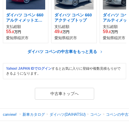
ダイハツ コペン 660
ダイハツ コペン 660
ダイハツ コペン
アルティメットエデ
アクティブトップ
アルティメッ
ィション
ーエディショ
支払総額
支払総額
支払総額
55
49
59
.8
万円
.8
万円
.8
万円
愛知県稲沢市
愛知県稲沢市
愛知県稲沢市
ダイハツ コペンの中古車をもっと見る
Yahoo! JAPAN IDでログイン
するとお気に入りに登録や複数見積もりがで
きるようになります。
中古車トップへ
新車カタログ
ダイハツ(DAIHATSU)
コペン
コペンの中古
carview!