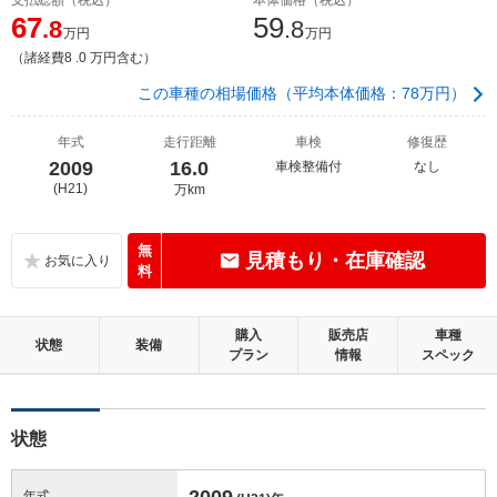
67
59
.8
.8
万円
万円
（諸経費8 .0 万円含む）
この車種の相場価格（平均本体価格：78万円）
年式
走行距離
車検
修復歴
2009
16.0
車検整備付
なし
(H21)
万km
無
見積もり・在庫確認
料
購入
販売店
車種
状態
装備
プラン
情報
スペック
状態
2009
年式