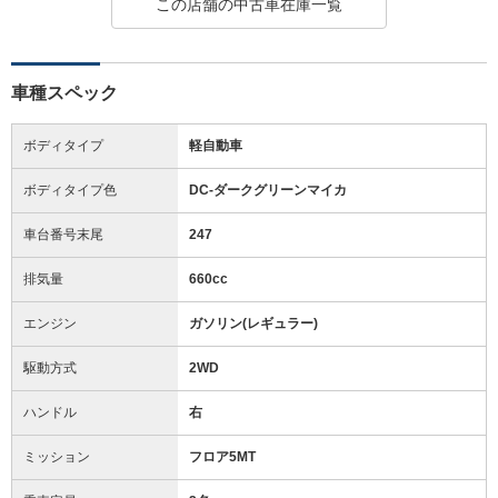
この店舗の中古車在庫一覧
車種スペック
ボディタイプ
軽自動車
ボディタイプ色
DC-ダークグリーンマイカ
車台番号末尾
247
排気量
660cc
エンジン
ガソリン(レギュラー)
駆動方式
2WD
ハンドル
右
ミッション
フロア5MT