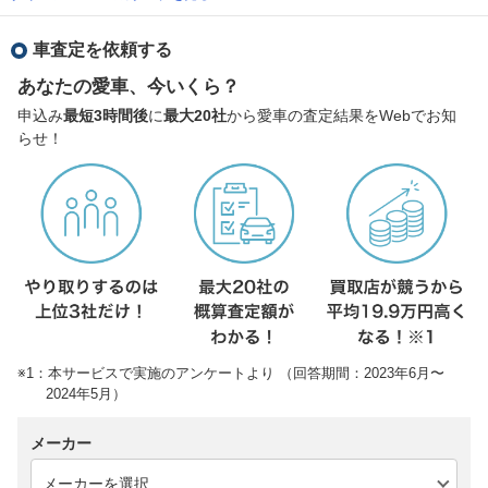
車査定を依頼する
あなたの愛車、今いくら？
申込み
最短3時間後
に
最大20社
から愛車の査定結果をWebでお知
らせ！
※1：本サービスで実施のアンケートより （回答期間：2023年6月〜
2024年5月）
メーカー