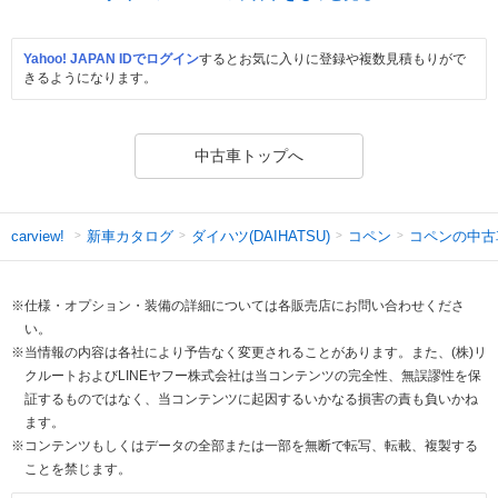
Yahoo! JAPAN IDでログイン
するとお気に入りに登録や複数見積もりがで
きるようになります。
中古車トップへ
新車カタログ
ダイハツ(DAIHATSU)
コペン
コペンの中古
carview!
※仕様・オプション・装備の詳細については各販売店にお問い合わせくださ
い。
※当情報の内容は各社により予告なく変更されることがあります。また、(株)リ
クルートおよびLINEヤフー株式会社は当コンテンツの完全性、無誤謬性を保
証するものではなく、当コンテンツに起因するいかなる損害の責も負いかね
ます。
※コンテンツもしくはデータの全部または一部を無断で転写、転載、複製する
ことを禁じます。