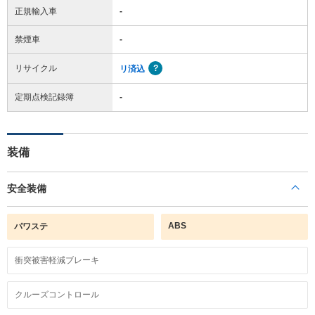
正規輸入車
-
禁煙車
-
リサイクル
リ済込
定期点検記録簿
-
装備
安全装備
ABS
パワステ
衝突被害軽減ブレーキ
クルーズコントロール