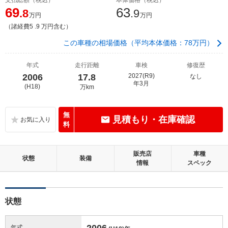
69
63
.8
.9
万円
万円
（諸経費5 .9 万円含む）
この車種の相場価格（平均本体価格：78万円）
年式
走行距離
車検
修復歴
2006
17.8
2027(R9)
なし
年3月
(H18)
万km
無
見積もり・在庫確認
料
販売店
車種
状態
装備
情報
スペック
状態
2006
年式