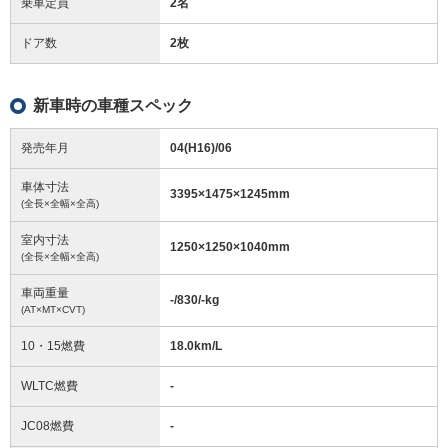
乗車定員
2名
ドア数
2枚
新車時の車種スペック
発売年月
04(H16)/06
車体寸法
3395
×
1475
×
1245
mm
(全長×全幅×全高)
室内寸法
1250
×
1250
×
1040
mm
(全長×全幅×全高)
車両重量
-/830/-
kg
(AT×MT×CVT)
10・15燃費
18.0km/L
WLTC燃費
-
JC08燃費
-