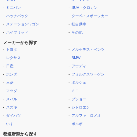
ミニバン
SUV・クロカン
ハッチバック
クーペ・スポーツカー
ステーションワゴン
軽自動車
ハイブリッド
その他
メーカーから探す
トヨタ
メルセデス・ベンツ
レクサス
BMW
日産
アウディ
ホンダ
フォルクスワーゲン
三菱
ポルシェ
マツダ
ミニ
スバル
プジョー
スズキ
シトロエン
ダイハツ
アルファ ロメオ
いすゞ
ボルボ
都道府県から探す