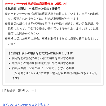
カーセンサーの支払総額は店頭乗り出し価格です
支払総額（税込） ＝ 車両本体価格＋諸費用
※カーセンサーの支払総額は店頭納車を前提にしています。自宅への納車
をご希望された場合などは、別途納車費用がかかります
※販売店の所在する所轄運輸支局以外で登録する際や、車の定置場所、登
録月によって、手数料や税金の額が異なる場合があります。詳しくは販
売店にお問合せください
※車検の切れた車両の場合、車検を取得するために必要な費用も含まれて
います
【ご注意】以下の場合などで支払総額が変わります
自宅などの指定の場所へ陸送納車を希望する場合
販売店所在地の所轄運輸支局以外で登録する場合
商談～契約～登録の間に「登録月」がずれる場合
（登録月が3月から4月にずれる場合は自動車税の額が大きく上がり
ます）
[ 情報提供：(株)リクルート ]
ダイハツ コペンのカタログを見る