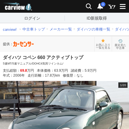
carview!
検索
通知
i
ログイン
ID新規取得
中古車トップ
メーカー一覧
ダイハツの車種一覧
ダイハ
carview!
提供：
お気に入り
最近見た
一覧を見る
中古車
ダイハツ コペン 660 アクティブトップ
5速MT/5速マニュアル/DOHC4気筒ツインカム/
支払総額：
69.8
万円
本体価格：
63.9
万円
諸経費：
5.9
万円
年式：
2006
年
走行距離：
17.8
万km
修復歴：
なし
1
/
20