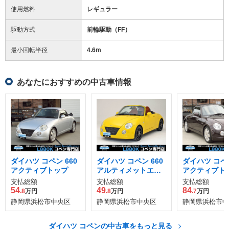
使用燃料
レギュラー
駆動方式
前輪駆動（FF）
最小回転半径
4.6
m
あなたにおすすめの中古車情報
ダイハツ コペン 660
ダイハツ コペン 660
ダイハツ コペン
アクティブトップ
アルティメットエデ
アクティブト
ィション
支払総額
支払総額
支払総額
54
49
84
.8
万円
.8
万円
.7
万円
静岡県浜松市中央区
静岡県浜松市中央区
静岡県浜松市中
ダイハツ コペンの中古車をもっと見る