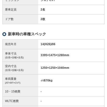
乗車定員
2名
ドア数
2枚
新車時の車種スペック
発売年月
14(H26)/06
車体寸法
3395
×
1475
×
1280
mm
(全長×全幅×全高)
室内寸法
1250
×
1250
×
1040
mm
(全長×全幅×全高)
車両重量
-/-/870
kg
(AT×MT×CVT)
10・15燃費
-
WLTC燃費
-