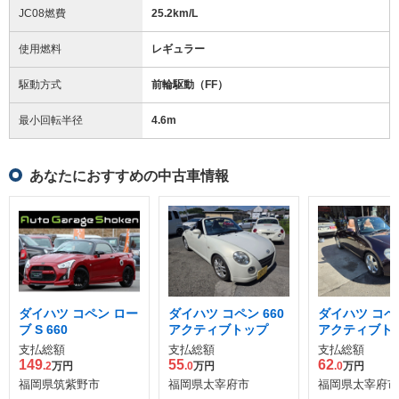
JC08燃費
25.2km/L
使用燃料
レギュラー
駆動方式
前輪駆動（FF）
最小回転半径
4.6
m
あなたにおすすめの中古車情報
ダイハツ コペン ロー
ダイハツ コペン 660
ダイハツ コペン
ブ S 660
アクティブトップ
アクティブト
支払総額
支払総額
支払総額
149
55
62
.2
万円
.0
万円
.0
万円
福岡県筑紫野市
福岡県太宰府市
福岡県太宰府市