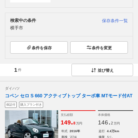
検索中の条件
保存条件一覧
横手市
条件を保存
条件を変更
1
件
並び替え
ダイハツ
コペン セロ S 660 アクティブトップ ターボ車 MTモード付AT
保証付
購入プラン付き
支払総額
本体価格
.
.
149
146
8
2
万円
万円
年式
2016年
走行
4.4万km
車検
'27/4
修復
なし