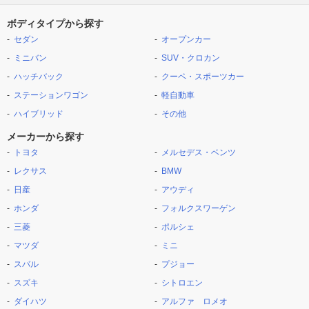
ボディタイプから探す
セダン
オープンカー
ミニバン
SUV・クロカン
ハッチバック
クーペ・スポーツカー
ステーションワゴン
軽自動車
ハイブリッド
その他
メーカーから探す
トヨタ
メルセデス・ベンツ
レクサス
BMW
日産
アウディ
ホンダ
フォルクスワーゲン
三菱
ポルシェ
マツダ
ミニ
スバル
プジョー
スズキ
シトロエン
ダイハツ
アルファ ロメオ