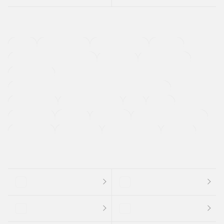
４ＷＤ
定期点検記録簿
ワンオーナーカー
福祉車両
メーカー系販売店取り扱い車
修復歴無し
アルミホイール
寒冷地仕様車
過給機設定モデル（ターボ・スーパーチャージャーなど)
ETC
CDプレーヤー
カーナビゲーション
禁煙車
法定整備付き
保証付き
エアバッグ
ディスチャージドランプ
支払総顔あり
クーポンあり
車両品質評価書付
新着車両