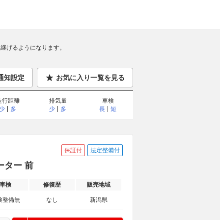
継げるようになります。
通知設定
お気に入り一覧を見る
走行距離
排気量
車検
少
多
少
多
長
短
保証付
法定整備付
ーター 前
車検
修復歴
販売地域
検整備無
なし
新潟県