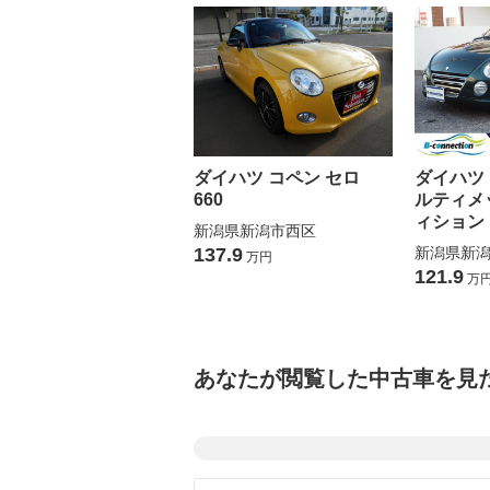
ダイハツ コペン セロ
ダイハツ 
660
ルティメ
ィション
新潟県新潟市西区
137.9
新潟県新
万円
121.9
万
あなたが閲覧した中古車を見