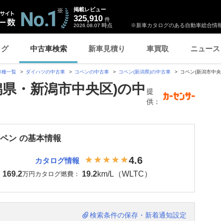
掲載レビュー
325,910
件
時点
※新車カタログのある自動車総合情報
2026.08.07
ログ
中古車検索
新車見積り
車買取
ニュース
車種一覧
ダイハツの中古車
コペンの中古車
コペン(新潟県)の中古車
コペン(新潟市中央
潟県・新潟市中央区)の中
提
供：
コペン の基本情報
4.6
カタログ情報
169.2
19.2
km/L（WLTC）
：
万円
カタログ燃費：
検索条件の保存・新着通知設定