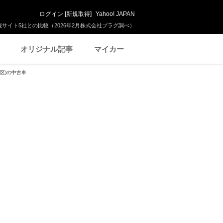
ログイン
[
新規取得
]
Yahoo! JAPAN
サイト5社との比較（2026年2月株式会社プラグ調べ）
オリジナル記事
マイカー
区)の中古車