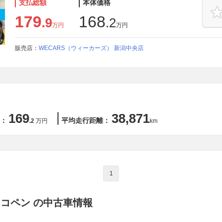
支払総額
本体価格
179
168
.9
.2
万円
万円
販売店：
WECARS（ウィーカーズ） 新潟中央店
169
38,871
：
平均走行距離：
.2
万円
km
1
 コペン の中古車情報