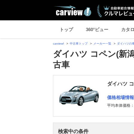
トップ
360°ビュー
カタ
carview!
中古車トップ
メーカー一覧
ダイハツの
ダイハツ コペン(新
古車
ダイハツ 
価格相場情報
平均本体価格
検索中の条件