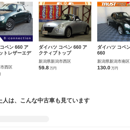
コペン 660 ア
ダイハツ コペン 660 ア
ダイハツ コペン
ットレザーエデ
クティブトップ
660
新潟県新潟市西区
新潟県新潟市南区
潟市西区
59.8
130.0
万円
万円
円
た人は、こんな中古車も見ています