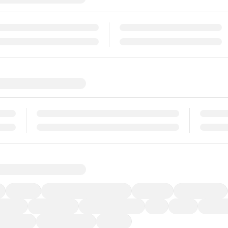
福祉車両
メーカー系販売店取り扱い車
修復歴無し
アルミホイール
ーなど)
CDプレーヤー
カーナビゲーション
ETC
禁煙車
法定整備
ーポンあり
車両品質評価書付
新着車両