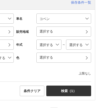
保存条件一覧
車名
選択する
販売地域
～
年式
選択する
色
上限なし
条件クリア
検索（
1
）