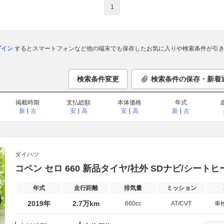
1
ログイン
するとスマートフォンなど他の端末でも保存したお気に入りや検索条件が引き
検索条件変更
検索条件の保存・新着
掲載時期
支払総額
本体価格
年式
新
古
安
高
安
高
新
古
ダイハツ
コペン セロ 660 新品タイヤ/社外 SDナビ/シートヒ
年式
走行距離
排気量
ミッション
2019年
2.7万km
660cc
AT/CVT
車