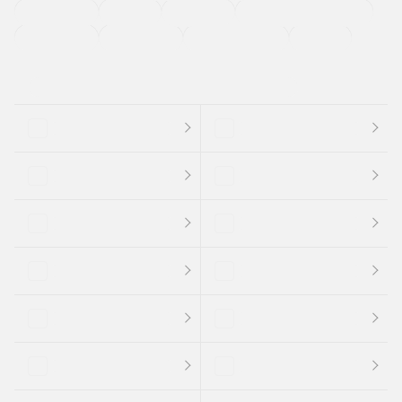
法定整備付き
保証付き
エアバッグ
ディスチャージドランプ
支払総顔あり
クーポンあり
車両品質評価書付
新着車両