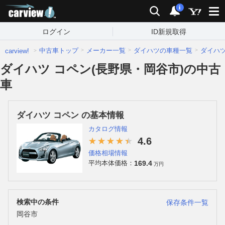
carview!
検索
通知
i
ログイン
ID新規取得
中古車トップ
メーカー一覧
ダイハツの車種一覧
ダイハ
carview!
ダイハツ コペン(長野県・岡谷市)の中古
車
ダイハツ コペン の基本情報
カタログ情報
4.6
価格相場情報
169.4
平均本体価格：
万円
検索中の条件
保存条件一覧
岡谷市