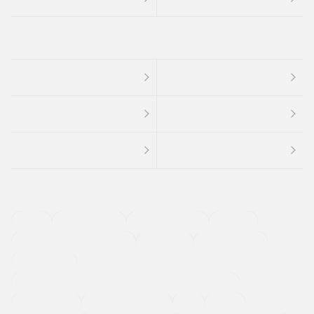
４ＷＤ
定期点検記録簿
ワンオーナーカー
福祉車両
メーカー系販売店取り扱い車
修復歴無し
アルミホイール
寒冷地仕様車
過給機設定モデル（ターボ・スーパーチャージャーなど)
ETC
CDプレーヤー
カーナビゲーション
禁煙車