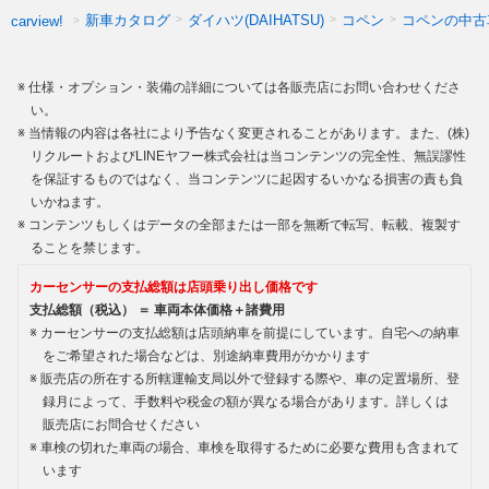
新車カタログ
ダイハツ(DAIHATSU)
コペン
コペンの中古
carview!
仕様・オプション・装備の詳細については各販売店にお問い合わせくださ
い。
当情報の内容は各社により予告なく変更されることがあります。また、(株)
リクルートおよびLINEヤフー株式会社は当コンテンツの完全性、無誤謬性
を保証するものではなく、当コンテンツに起因するいかなる損害の責も負
いかねます。
コンテンツもしくはデータの全部または一部を無断で転写、転載、複製す
ることを禁じます。
カーセンサーの支払総額は店頭乗り出し価格です
支払総額（税込） ＝ 車両本体価格＋諸費用
カーセンサーの支払総額は店頭納車を前提にしています。自宅への納車
をご希望された場合などは、別途納車費用がかかります
販売店の所在する所轄運輸支局以外で登録する際や、車の定置場所、登
録月によって、手数料や税金の額が異なる場合があります。詳しくは
販売店にお問合せください
車検の切れた車両の場合、車検を取得するために必要な費用も含まれて
います