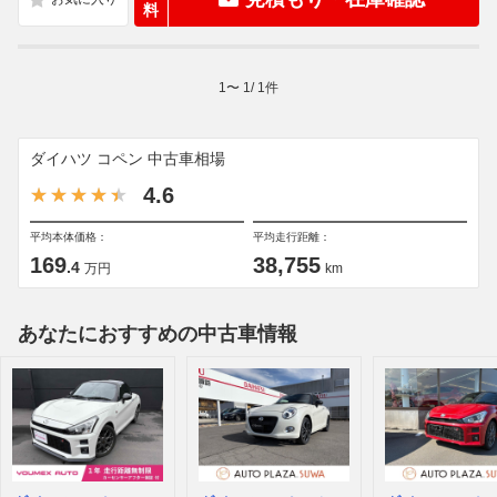
料
1
〜
1
/
1
件
ダイハツ コペン 中古車相場
4.6
平均本体価格：
平均走行距離：
169
38,755
.4
万円
km
あなたにおすすめの中古車情報