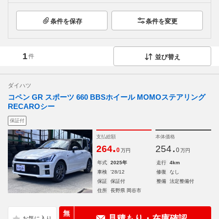
条件を保存
条件を変更
1
件
並び替え
ダイハツ
コペン GR スポーツ 660 BBSホイール MOMOステアリング
RECAROシー
保証付
支払総額
本体価格
.
.
264
254
0
0
万円
万円
年式
2025年
走行
4km
車検
'28/12
修復
なし
保証
保証付
整備
法定整備付
住所
長野県 岡谷市
無
見積もり・在庫確認