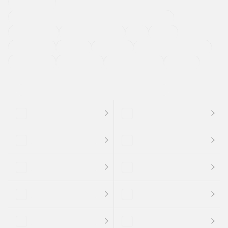
寒冷地仕様車
過給機設定モデル（ターボ・スーパーチャージャーなど)
ETC
CDプレーヤー
カーナビゲーション
禁煙車
法定整備付き
保証付き
エアバッグ
ディスチャージドランプ
支払総顔あり
クーポンあり
車両品質評価書付
新着車両