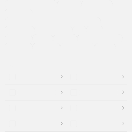
メーカー系販売店取り扱い車
修復歴無し
アルミホイール
寒冷地仕様車
過給機設定モデル（ターボ・スーパーチャージャーなど)
ETC
CDプレーヤー
カーナビゲーション
禁煙車
法定整備付き
保証付き
エアバッグ
ディスチャージドランプ
支払総顔あり
クーポンあり
車両品質評価書付
新着車両