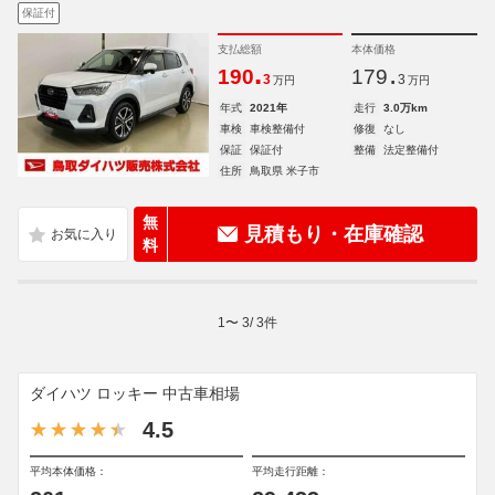
保証付
支払総額
本体価格
.
.
190
179
3
3
万円
万円
年式
2021年
走行
3.0万km
車検
車検整備付
修復
なし
保証
保証付
整備
法定整備付
住所
鳥取県 米子市
無
見積もり・在庫確認
料
1
〜
3
/
3
件
ダイハツ ロッキー 中古車相場
4.5
平均本体価格：
平均走行距離：