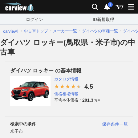
carview!
検索
通知
i
ログイン
ID新規取得
中古車トップ
メーカー一覧
ダイハツの車種一覧
ダイハ
carview!
ダイハツ ロッキー(鳥取県・米子市)の中
古車
ダイハツ ロッキー の基本情報
カタログ情報
4.5
価格相場情報
201.3
平均本体価格：
万円
検索中の条件
保存条件一覧
米子市