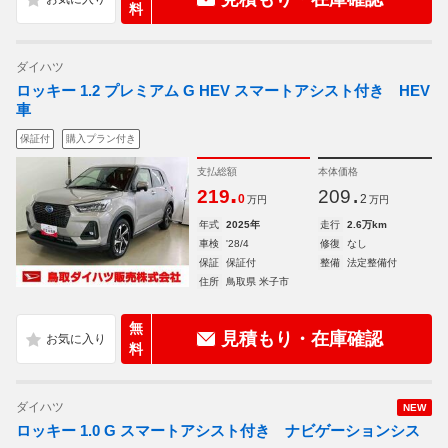
料
ダイハツ
ロッキー 1.2 プレミアム G HEV スマートアシスト付き HEV
車
保証付
購入プラン付き
支払総額
本体価格
.
.
219
209
0
2
万円
万円
年式
2025年
走行
2.6万km
車検
'28/4
修復
なし
保証
保証付
整備
法定整備付
住所
鳥取県 米子市
無
見積もり・在庫確認
料
ダイハツ
NEW
ロッキー 1.0 G スマートアシスト付き ナビゲーションシス