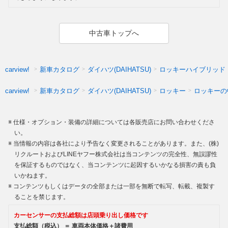
中古車トップへ
新車カタログ
ダイハツ(DAIHATSU)
ロッキーハイブリッド
carview!
新車カタログ
ダイハツ(DAIHATSU)
ロッキー
ロッキーの
carview!
仕様・オプション・装備の詳細については各販売店にお問い合わせくださ
い。
当情報の内容は各社により予告なく変更されることがあります。また、(株)
リクルートおよびLINEヤフー株式会社は当コンテンツの完全性、無誤謬性
を保証するものではなく、当コンテンツに起因するいかなる損害の責も負
いかねます。
コンテンツもしくはデータの全部または一部を無断で転写、転載、複製す
ることを禁じます。
カーセンサーの支払総額は店頭乗り出し価格です
支払総額（税込） ＝ 車両本体価格＋諸費用