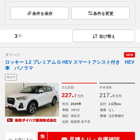
条件を保存
条件を変更
3
件
並び替え
ダイハツ
NEW
ロッキー 1.2 プレミアム G HEV スマートアシスト付き HEV
車 パノラマ
保証付
支払総額
本体価格
.
.
227
217
7
6
万円
万円
年式
2025年
走行
1.6万km
車検
'28/10
修復
なし
保証
保証付
整備
法定整備付
住所
鳥取県 米子市
無
見積もり・在庫確認