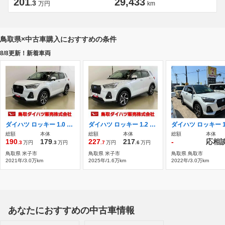
201
29,433
.3
万円
km
鳥取県×中古車購入におすすめの条件
8/8更新！新着車両
ダイハツ ロッキー 1.0 G スマートアシスト付き ナビゲーションシス
ダイハツ ロッキー 1.2 プレミアム G HEV スマートアシスト付き HEV車 パノラマ
総額
本体
総額
本体
総額
本体
190
179
227
217
-
応相
.3
万円
.3
万円
.7
万円
.6
万円
鳥取県 米子市
鳥取県 米子市
鳥取県 鳥取市
2021年/3.0万km
2025年/1.6万km
2022年/3.0万km
あなたにおすすめの中古車情報