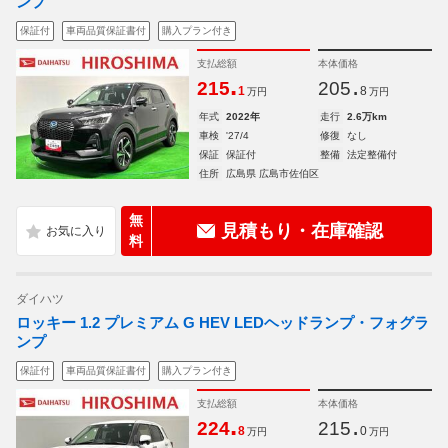
ンプ
保証付
車両品質保証書付
購入プラン付き
支払総額
本体価格
.
.
215
205
1
8
万円
万円
年式
2022年
走行
2.6万km
車検
'27/4
修復
なし
保証
保証付
整備
法定整備付
住所
広島県 広島市佐伯区
無
見積もり・在庫確認
料
ダイハツ
ロッキー 1.2 プレミアム G HEV LEDヘッドランプ・フォグラ
ンプ
保証付
車両品質保証書付
購入プラン付き
支払総額
本体価格
.
.
224
215
8
0
万円
万円