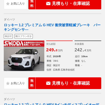
無
見積もり・在庫確認
料
ダイハツ
ロッキー 1.2 プレミアム G HEV 衝突被害軽減ブレーキ パー
キングセンサ―
保証付
購入プラン付き
支払総額
本体価格
.
.
249
242
9
4
万円
万円
年式
2026年
走行
10km
車検
'29/1
修復
なし
保証
保証付
整備
-
住所
広島県 広島市佐伯区
無
見積もり・在庫確認
料
ダイハツ
ロッキー 1.2 プレミアム G HEV 9インチディスプレイオーデ