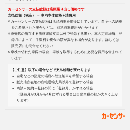
カーセンサーの支払総額は店頭乗り出し価格です
支払総額（税込） ＝ 車両本体価格＋諸費用
カーセンサーの支払総額は店頭納車を前提にしています。自宅への納車
をご希望された場合などは、別途納車費用がかかります
販売店の所在する所轄運輸支局以外で登録する際や、車の定置場所、登
録月によって、手数料や税金の額が異なる場合があります。詳しくは
販売店にお問合せください
車検の切れた車両の場合、車検を取得するために必要な費用も含まれて
います
【ご注意】以下の場合などで支払総額が変わります
自宅などの指定の場所へ陸送納車を希望する場合
販売店所在地の所轄運輸支局以外で登録する場合
商談～契約～登録の間に「登録月」がずれる場合
（登録月が3月から4月にずれる場合は自動車税の額が大きく上が
ります）