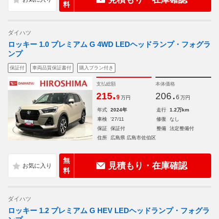
料
ダイハツ
ロッキー 1.0 プレミアム G 4WD LEDヘッドランプ・フォグラ
ンプ
保証付
車両品質保証書付
購入プラン付き
支払総額
本体価格
.
.
215
206
9
6
万円
万円
年式
2024年
走行
1.2万km
車検
'27/11
修復
なし
保証
保証付
整備
法定整備付
住所
広島県 広島市佐伯区
無
見積もり・在庫確認
料
ダイハツ
ロッキー 1.2 プレミアム G HEV LEDヘッドランプ・フォグラ