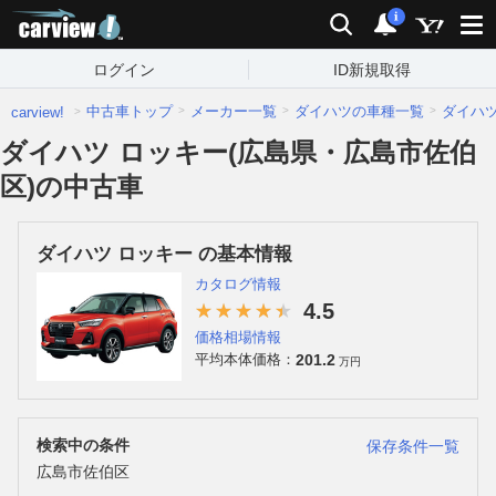
carview!
検索
通知
i
ログイン
ID新規取得
中古車トップ
メーカー一覧
ダイハツの車種一覧
ダイハ
carview!
ダイハツ ロッキー(広島県・広島市佐伯
区)の中古車
ダイハツ ロッキー の基本情報
カタログ情報
4.5
価格相場情報
201.2
平均本体価格：
万円
検索中の条件
保存条件一覧
広島市佐伯区