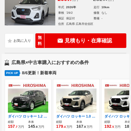
年式
2026年
走行
10km
車検
'29/2
修復
なし
保証
保証付
整備
-
住所
広島県 広島市佐伯区
無
見積もり・在庫確認
料
広島県×中古車購入におすすめの条件
8/6更新！新着車両
PICK UP
ダイハツ ロッキー 1.2 X LEDヘッドランプ アクティブマルチイン
ダイハツ ロッキー 1.0 プレミアム Bluetoothオーディオ 盗難防止システム
総額
本体
総額
本体
総額
本体
157
145
179
167
192
18
.7
万円
.8
万円
.4
万円
.8
万円
.5
万円