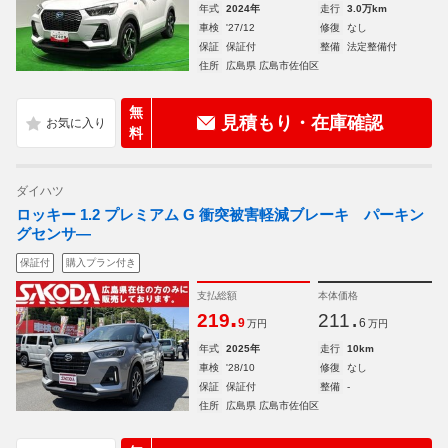
年式
2024年
走行
3.0万km
車検
'27/12
修復
なし
保証
保証付
整備
法定整備付
住所
広島県 広島市佐伯区
無
見積もり・在庫確認
料
ダイハツ
ロッキー 1.2 プレミアム G 衝突被害軽減ブレーキ パーキン
グセンサ―
保証付
購入プラン付き
支払総額
本体価格
.
.
219
211
9
6
万円
万円
年式
2025年
走行
10km
車検
'28/10
修復
なし
保証
保証付
整備
-
住所
広島県 広島市佐伯区