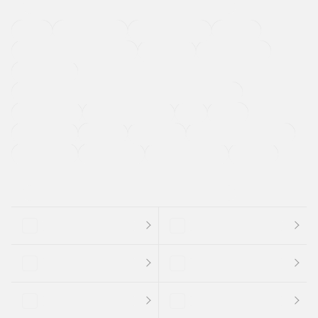
４ＷＤ
定期点検記録簿
ワンオーナーカー
福祉車両
メーカー系販売店取り扱い車
修復歴無し
アルミホイール
寒冷地仕様車
過給機設定モデル（ターボ・スーパーチャージャーなど)
ETC
CDプレーヤー
カーナビゲーション
禁煙車
法定整備付き
保証付き
エアバッグ
ディスチャージドランプ
支払総顔あり
クーポンあり
車両品質評価書付
新着車両