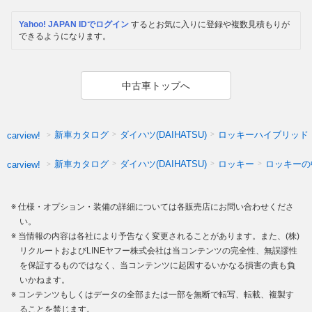
Yahoo! JAPAN IDでログイン
するとお気に入りに登録や複数見積もりが
できるようになります。
中古車トップへ
新車カタログ
ダイハツ(DAIHATSU)
ロッキーハイブリッド
carview!
新車カタログ
ダイハツ(DAIHATSU)
ロッキー
ロッキーの
carview!
仕様・オプション・装備の詳細については各販売店にお問い合わせくださ
い。
当情報の内容は各社により予告なく変更されることがあります。また、(株)
リクルートおよびLINEヤフー株式会社は当コンテンツの完全性、無誤謬性
を保証するものではなく、当コンテンツに起因するいかなる損害の責も負
いかねます。
コンテンツもしくはデータの全部または一部を無断で転写、転載、複製す
ることを禁じます。