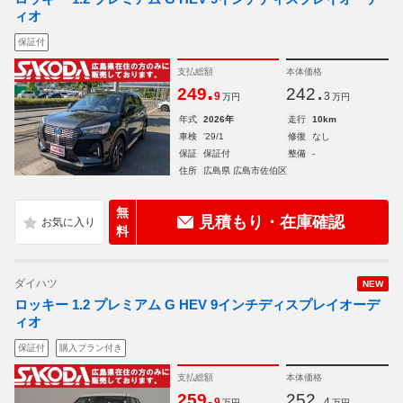
ィオ
保証付
支払総額
本体価格
.
.
249
242
9
3
万円
万円
年式
2026年
走行
10km
車検
'29/1
修復
なし
保証
保証付
整備
-
住所
広島県 広島市佐伯区
無
見積もり・在庫確認
料
ダイハツ
NEW
ロッキー 1.2 プレミアム G HEV 9インチディスプレイオーデ
ィオ
保証付
購入プラン付き
支払総額
本体価格
.
.
259
252
9
4
万円
万円