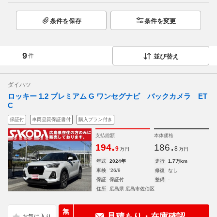
条件を保存
条件を変更
9
件
並び替え
ダイハツ
ロッキー 1.2 プレミアム G ワンセグナビ バックカメラ ET
C
保証付
車両品質保証書付
購入プラン付き
支払総額
本体価格
.
.
194
186
9
8
万円
万円
年式
2024年
走行
1.7万km
車検
'26/9
修復
なし
保証
保証付
整備
-
住所
広島県 広島市佐伯区
無
見積もり・在庫確認