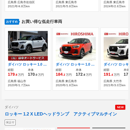
広島県 広島市佐伯区
広島県 東広島市
広島県 東広島市
2021年/4.8万km
2021年/5.9万km
2024年/2.6万km
お買い得な低走行車両
おすすめ
ダイハツ ロッキー 1.0 G アフターメンテナンス対応・シートヒーター
ダイハツ ロッキー 1.0 プレミアム 契約後点検/延長保証追加プランあり/ブラ
総額
本体
総額
本体
総額
本体
179
170
184
172
191
17
.8
万円
.0
万円
.2
万円
.8
万円
.4
万円
広島県 福山市
広島県 東広島市
広島県 大竹市
2020年/1.7万km
2020年/1.9万km
2021年/3.0万km
ダイハツ
NEW
ロッキー 1.2 X LEDヘッドランプ アクティブマルチイン
保証付