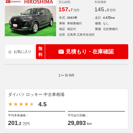
支払総額
本体価格
.
.
157
145
7
8
万円
万円
年式
2021年
走行
4.8万km
車検
車検整備付
修復
なし
保証
保証付
整備
法定整備付
住所
広島県 広島市佐伯区
無
見積もり・在庫確認
料
1
〜
9
/
9
件
ダイハツ ロッキー 中古車相場
4.5
平均本体価格：
平均走行距離：
201
29,893
.2
万円
km