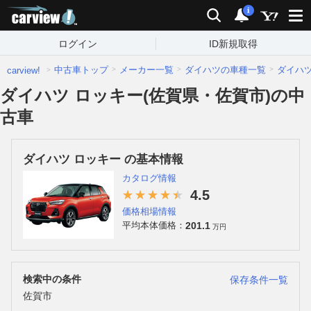
carview!
検索
通知
i
ログイン
ID新規取得
中古車トップ
メーカー一覧
ダイハツの車種一覧
ダイハ
carview!
ダイハツ ロッキー(佐賀県・佐賀市)の中
古車
ダイハツ ロッキー の基本情報
カタログ情報
4.5
価格相場情報
201.1
平均本体価格：
万円
検索中の条件
保存条件一覧
佐賀市