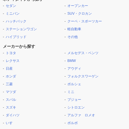
セダン
オープンカー
ミニバン
SUV・クロカン
ハッチバック
クーペ・スポーツカー
ステーションワゴン
軽自動車
ハイブリッド
その他
メーカーから探す
トヨタ
メルセデス・ベンツ
レクサス
BMW
日産
アウディ
ホンダ
フォルクスワーゲン
三菱
ポルシェ
マツダ
ミニ
スバル
プジョー
スズキ
シトロエン
ダイハツ
アルファ ロメオ
いすゞ
ボルボ