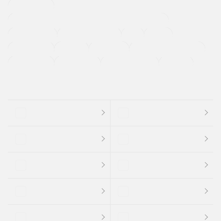
寒冷地仕様車
過給機設定モデル（ターボ・スーパーチャージャーなど)
ETC
CDプレーヤー
カーナビゲーション
禁煙車
法定整備付き
保証付き
エアバッグ
ディスチャージドランプ
支払総顔あり
クーポンあり
車両品質評価書付
新着車両