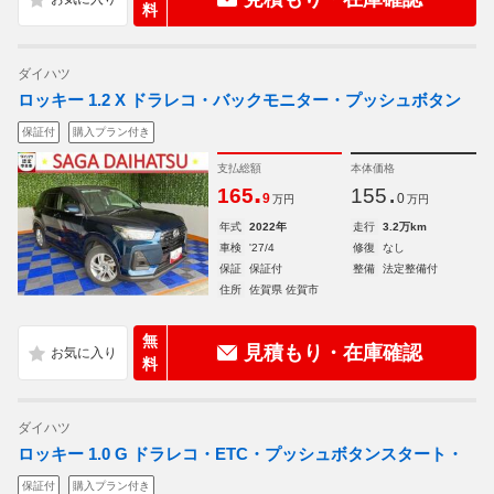
料
ダイハツ
ロッキー 1.2 X ドラレコ・バックモニター・プッシュボタン
保証付
購入プラン付き
支払総額
本体価格
.
.
165
155
9
0
万円
万円
年式
2022年
走行
3.2万km
車検
'27/4
修復
なし
保証
保証付
整備
法定整備付
住所
佐賀県 佐賀市
無
見積もり・在庫確認
料
ダイハツ
ロッキー 1.0 G ドラレコ・ETC・プッシュボタンスタート・
保証付
購入プラン付き