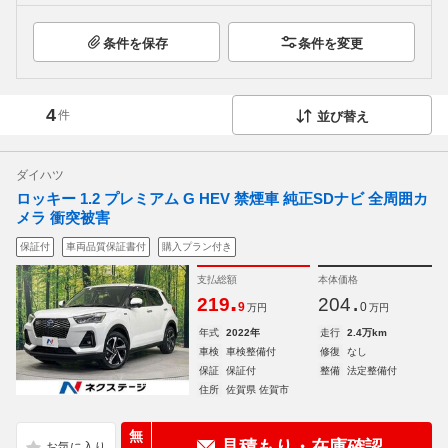
条件を保存
条件を変更
4
件
並び替え
ダイハツ
ロッキー 1.2 プレミアム G HEV 禁煙車 純正SDナビ 全周囲カ
メラ 衝突被害
保証付
車両品質保証書付
購入プラン付き
支払総額
本体価格
.
.
219
204
9
0
万円
万円
年式
2022年
走行
2.4万km
車検
車検整備付
修復
なし
保証
保証付
整備
法定整備付
住所
佐賀県 佐賀市
無
見積もり・在庫確認