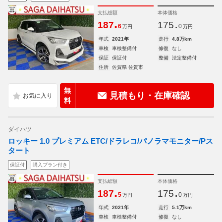
支払総額
本体価格
.
.
187
175
6
0
万円
万円
年式
2021年
走行
4.8万km
車検
車検整備付
修復
なし
保証
保証付
整備
法定整備付
住所
佐賀県 佐賀市
無
見積もり・在庫確認
料
ダイハツ
ロッキー 1.0 プレミアム ETC/ドラレコ/パノラマモニター/Pス
タート
保証付
購入プラン付き
支払総額
本体価格
.
.
187
175
5
0
万円
万円
年式
2021年
走行
5.1万km
車検
車検整備付
修復
なし