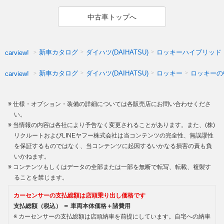
中古車トップへ
新車カタログ
ダイハツ(DAIHATSU)
ロッキーハイブリッド
carview!
新車カタログ
ダイハツ(DAIHATSU)
ロッキー
ロッキーの
carview!
仕様・オプション・装備の詳細については各販売店にお問い合わせくださ
い。
当情報の内容は各社により予告なく変更されることがあります。また、(株)
リクルートおよびLINEヤフー株式会社は当コンテンツの完全性、無誤謬性
を保証するものではなく、当コンテンツに起因するいかなる損害の責も負
いかねます。
コンテンツもしくはデータの全部または一部を無断で転写、転載、複製す
ることを禁じます。
カーセンサーの支払総額は店頭乗り出し価格です
支払総額（税込） ＝ 車両本体価格＋諸費用
カーセンサーの支払総額は店頭納車を前提にしています。自宅への納車