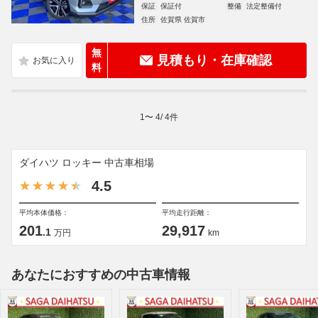
保証
保証付
整備
法定整備付
住所
佐賀県 佐賀市
無
見積もり・在庫確認
料
1
〜
4
/
4
件
ダイハツ ロッキー 中古車相場
4.5
平均本体価格：
平均走行距離：
201
29,917
.1
万円
km
あなたにおすすめの中古車情報