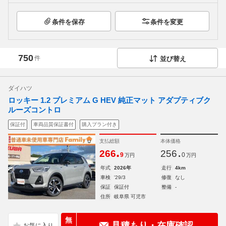
条件を保存
条件を変更
750
件
並び替え
ダイハツ
ロッキー 1.2 プレミアム G HEV 純正マット アダプティブク
ルーズコントロ
保証付
車両品質保証書付
購入プラン付き
支払総額
本体価格
.
.
266
256
9
0
万円
万円
年式
2026年
走行
4km
車検
'29/3
修復
なし
保証
保証付
整備
-
住所
岐阜県 可児市
無
見積もり・在庫確認