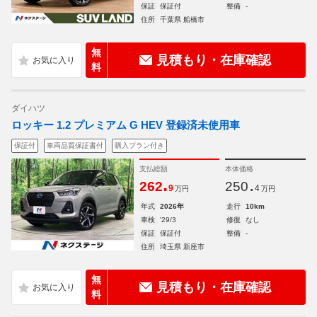
保証
保証付
整備
-
住所
千葉県 船橋市
無
見積もり・在庫確認
料
ダイハツ
ロッキー 1.2 プレミアム G HEV 登録済未使用車
保証付
車両品質保証書付
購入プラン付き
支払総額
本体価格
.
.
262
250
9
4
万円
万円
年式
2026年
走行
10km
車検
'29/3
修復
なし
保証
保証付
整備
-
住所
埼玉県 新座市
無
見積もり・在庫確認
料