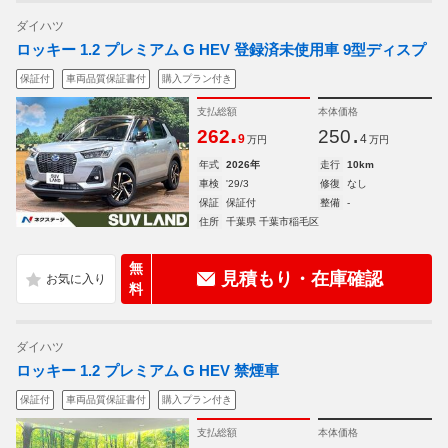
ダイハツ
ロッキー 1.2 プレミアム G HEV 登録済未使用車 9型ディスプ
保証付
車両品質保証書付
購入プラン付き
支払総額
本体価格
.
.
262
250
9
4
万円
万円
年式
2026年
走行
10km
車検
'29/3
修復
なし
保証
保証付
整備
-
住所
千葉県 千葉市稲毛区
無
見積もり・在庫確認
料
ダイハツ
ロッキー 1.2 プレミアム G HEV 禁煙車
保証付
車両品質保証書付
購入プラン付き
支払総額
本体価格