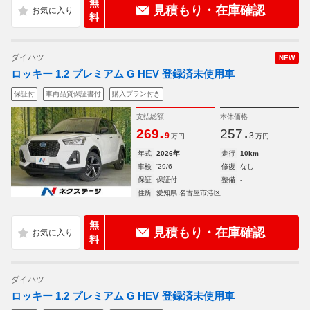
無
見積もり・在庫確認
料
ダイハツ
NEW
ロッキー 1.2 プレミアム G HEV 登録済未使用車
保証付
車両品質保証書付
購入プラン付き
支払総額
本体価格
.
.
269
257
9
3
万円
万円
年式
2026年
走行
10km
車検
'29/6
修復
なし
保証
保証付
整備
-
住所
愛知県 名古屋市港区
無
見積もり・在庫確認
料
ダイハツ
ロッキー 1.2 プレミアム G HEV 登録済未使用車