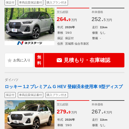
保証付
車両品質保証書付
購入プラン付き
支払総額
本体価格
.
.
264
252
9
5
万円
万円
年式
2026年
走行
11km
車検
'29/3
修復
なし
保証
保証付
整備
-
住所
宮城県 仙台市泉区
無
見積もり・在庫確認
料
ダイハツ
ロッキー 1.2 プレミアム G HEV 登録済未使用車 9型ディスプ
保証付
車両品質保証書付
購入プラン付き
支払総額
本体価格
.
.
279
267
9
4
万円
万円
年式
2026年
走行
11km
車検
'29/3
修復
なし