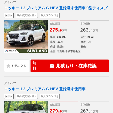
ダイハツ
ロッキー 1.2 プレミアム G HEV 登録済未使用車 9型ディスプ
保証付
車両品質保証書付
購入プラン付き
支払総額
本体価格
.
.
275
263
9
4
万円
万円
年式
2026年
走行
20km
車検
'29/6
修復
なし
保証
保証付
整備
-
住所
千葉県 千葉市稲毛区
無
見積もり・在庫確認
料
ダイハツ
ロッキー 1.2 プレミアム G HEV 登録済未使用車
保証付
車両品質保証書付
購入プラン付き
支払総額
本体価格
.
.
279
267
9
4
万円
万円