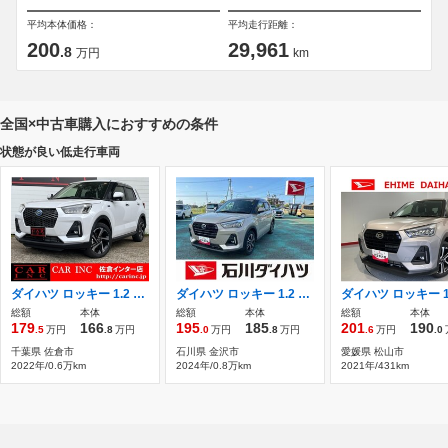
平均本体価格：
平均走行距離：
200
29,961
.8
万円
km
全国×中古車購入におすすめの条件
状態が良い低走行車両
ダイハツ ロッキー 1.2 プレミアム G HEV ワンオーナー 純正ナビ
ダイハツ ロッキー 1.2 プレミアム G 1年間走行距離無制限保証 9インチディス
総額
本体
総額
本体
総額
本体
179
166
195
185
201
190
.5
万円
.8
万円
.0
万円
.8
万円
.6
万円
.0
千葉県 佐倉市
石川県 金沢市
愛媛県 松山市
2022年/0.6万km
2024年/0.8万km
2021年/431km