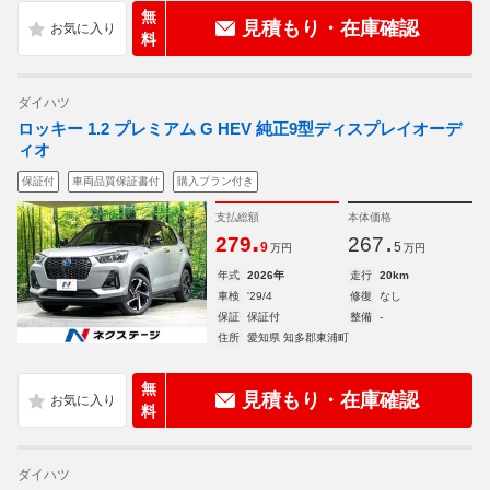
無
見積もり・在庫確認
料
ダイハツ
ロッキー 1.2 プレミアム G HEV 純正9型ディスプレイオーデ
ィオ
保証付
車両品質保証書付
購入プラン付き
支払総額
本体価格
.
.
279
267
9
5
万円
万円
年式
2026年
走行
20km
車検
'29/4
修復
なし
保証
保証付
整備
-
住所
愛知県 知多郡東浦町
無
見積もり・在庫確認
料
ダイハツ