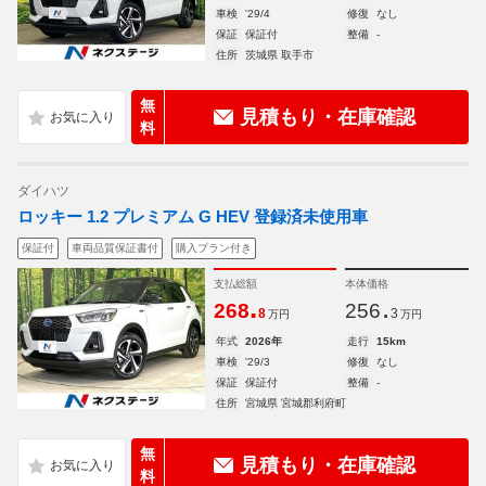
車検
'29/4
修復
なし
保証
保証付
整備
-
住所
茨城県 取手市
無
見積もり・在庫確認
料
ダイハツ
ロッキー 1.2 プレミアム G HEV 登録済未使用車
保証付
車両品質保証書付
購入プラン付き
支払総額
本体価格
.
.
268
256
8
3
万円
万円
年式
2026年
走行
15km
車検
'29/3
修復
なし
保証
保証付
整備
-
住所
宮城県 宮城郡利府町
無
見積もり・在庫確認
料