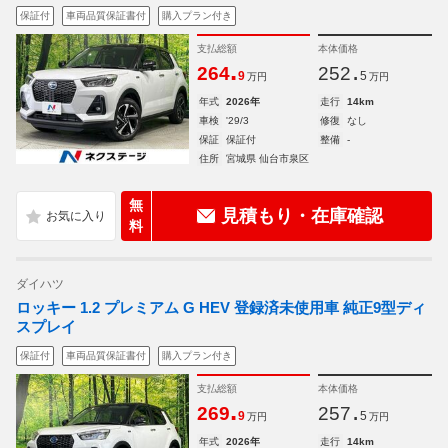
保証付
車両品質保証書付
購入プラン付き
支払総額
本体価格
.
.
264
252
9
5
万円
万円
年式
2026年
走行
14km
車検
'29/3
修復
なし
保証
保証付
整備
-
住所
宮城県 仙台市泉区
無
見積もり・在庫確認
料
ダイハツ
ロッキー 1.2 プレミアム G HEV 登録済未使用車 純正9型ディ
スプレイ
保証付
車両品質保証書付
購入プラン付き
支払総額
本体価格
.
.
269
257
9
5
万円
万円
年式
2026年
走行
14km