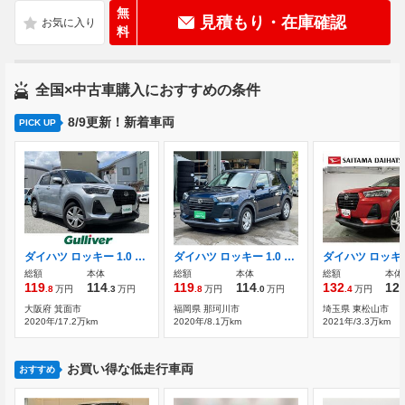
無
見積もり・在庫確認
料
全国×中古車購入におすすめの条件
8/9更新！新着車両
PICK UP
ダイハツ ロッキー 1.0 L 純正メモリナビ・AM/FM/CD/DVD/Bluetooth・
ダイハツ ロッキー 1.0 L メモリーナビ バックカメラ スマートキー
総額
本体
総額
本体
総額
本体
119
114
119
114
132
12
.8
万円
.3
万円
.8
万円
.0
万円
.4
万円
大阪府 箕面市
福岡県 那珂川市
埼玉県 東松山市
2020年/17.2万km
2020年/8.1万km
2021年/3.3万km
お買い得な低走行車両
おすすめ