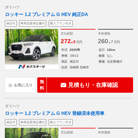
ダイハツ
ロッキー 1.2 プレミアム G HEV 純正DA
保証付
車両品質保証書付
購入プラン付き
支払総額
本体価格
.
.
272
260
9
7
万円
万円
年式
2025年
走行
12km
車検
'28/12
修復
なし
保証
保証付
整備
法定整備付
住所
宮崎県 宮崎市
無
見積もり・在庫確認
料
ダイハツ
ロッキー 1.2 プレミアム G HEV 登録済未使用車
保証付
車両品質保証書付
購入プラン付き
支払総額
本体価格