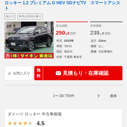
ロッキー 1.2 プレミアム G HEV SDナビTV スマートアシス
ト
保証付
車両品質保証書付
支払総額
本体価格
.
.
250
239
8
8
万円
万円
年式
2025年
走行
22km
車検
'28/11
修復
なし
保証
保証付
整備
法定整備付
住所
千葉県 東金市
無
見積もり・在庫確認
料
1
〜
30
/
750
件
ダイハツ ロッキー 中古車相場
4.5