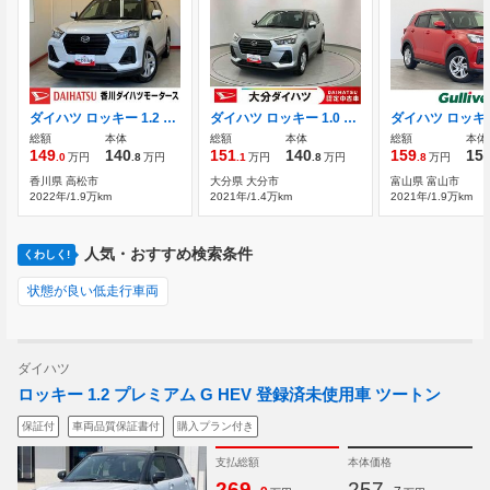
ダイハツ ロッキー 1.2 L ナビ/Bluetooth接続/電動格納ミラー
ダイハツ ロッキー 1.0 L 走行距離無制限12ヶ月保証付き LEDヘ
総額
本体
総額
本体
総額
本体
149
140
151
140
159
15
.0
万円
.8
万円
.1
万円
.8
万円
.8
万円
香川県 高松市
大分県 大分市
富山県 富山市
2022年/1.9万km
2021年/1.4万km
2021年/1.9万km
人気・おすすめ検索条件
くわしく!
状態が良い低走行車両
ダイハツ
ロッキー 1.2 プレミアム G HEV 登録済未使用車 ツートン
保証付
車両品質保証書付
購入プラン付き
支払総額
本体価格
.
.
269
257