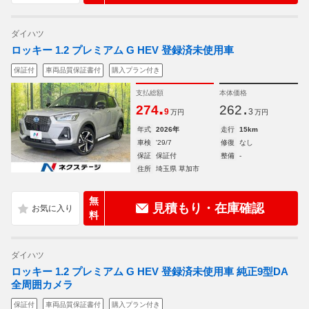
ダイハツ
ロッキー 1.2 プレミアム G HEV 登録済未使用車
保証付
車両品質保証書付
購入プラン付き
支払総額
本体価格
.
.
274
262
9
3
万円
万円
年式
2026年
走行
15km
車検
'29/7
修復
なし
保証
保証付
整備
-
住所
埼玉県 草加市
無
見積もり・在庫確認
料
ダイハツ
ロッキー 1.2 プレミアム G HEV 登録済未使用車 純正9型DA
全周囲カメラ
保証付
車両品質保証書付
購入プラン付き