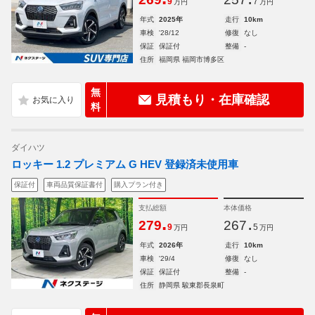
9
7
万円
万円
年式
2025年
走行
10km
車検
'28/12
修復
なし
保証
保証付
整備
-
住所
福岡県 福岡市博多区
無
見積もり・在庫確認
料
ダイハツ
ロッキー 1.2 プレミアム G HEV 登録済未使用車
保証付
車両品質保証書付
購入プラン付き
支払総額
本体価格
.
.
279
267
9
5
万円
万円
年式
2026年
走行
10km
車検
'29/4
修復
なし
保証
保証付
整備
-
住所
静岡県 駿東郡長泉町