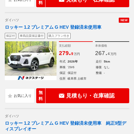
料
ダイハツ
NEW
ロッキー 1.2 プレミアム G HEV 登録済未使用車
保証付
車両品質保証書付
購入プラン付き
支払総額
本体価格
.
.
279
267
9
4
万円
万円
年式
2026年
走行
5km
車検
'29/6
修復
なし
保証
保証付
整備
-
住所
岐阜県 土岐市
無
見積もり・在庫確認
料
ダイハツ
ロッキー 1.2 プレミアム G HEV 登録済未使用車 純正9型デ
ィスプレイオー