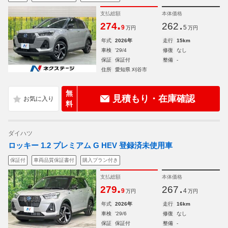
支払総額
本体価格
.
.
274
262
9
5
万円
万円
年式
2026年
走行
15km
車検
'29/4
修復
なし
保証
保証付
整備
-
住所
愛知県 刈谷市
無
見積もり・在庫確認
料
ダイハツ
ロッキー 1.2 プレミアム G HEV 登録済未使用車
保証付
車両品質保証書付
購入プラン付き
支払総額
本体価格
.
.
279
267
9
4
万円
万円
年式
2026年
走行
16km
車検
'29/6
修復
なし
保証
保証付
整備
-