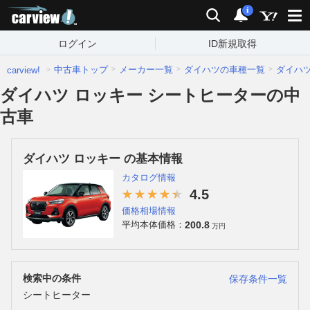
carview!
検索
通知
i
ログイン
ID新規取得
中古車トップ
メーカー一覧
ダイハツの車種一覧
ダイハ
carview!
ダイハツ ロッキー シートヒーターの中
古車
ダイハツ ロッキー の基本情報
カタログ情報
4.5
価格相場情報
200.8
平均本体価格：
万円
検索中の条件
保存条件一覧
シートヒーター