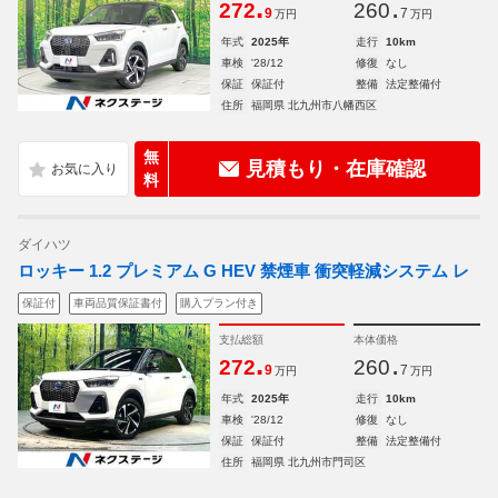
.
.
272
260
9
7
万円
万円
年式
2025年
走行
10km
車検
'28/12
修復
なし
保証
保証付
整備
法定整備付
住所
福岡県 北九州市八幡西区
無
見積もり・在庫確認
料
ダイハツ
ロッキー 1.2 プレミアム G HEV 禁煙車 衝突軽減システム レ
保証付
車両品質保証書付
購入プラン付き
支払総額
本体価格
.
.
272
260
9
7
万円
万円
年式
2025年
走行
10km
車検
'28/12
修復
なし
保証
保証付
整備
法定整備付
住所
福岡県 北九州市門司区