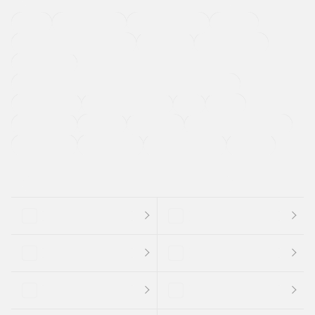
４ＷＤ
定期点検記録簿
ワンオーナーカー
福祉車両
メーカー系販売店取り扱い車
修復歴無し
アルミホイール
寒冷地仕様車
過給機設定モデル（ターボ・スーパーチャージャーなど)
ETC
CDプレーヤー
カーナビゲーション
禁煙車
法定整備付き
保証付き
エアバッグ
ディスチャージドランプ
支払総顔あり
クーポンあり
車両品質評価書付
新着車両