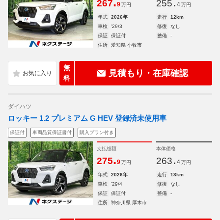
.
.
267
255
9
4
万円
万円
年式
2026年
走行
12km
車検
'29/3
修復
なし
保証
保証付
整備
-
住所
愛知県 小牧市
無
見積もり・在庫確認
料
ダイハツ
ロッキー 1.2 プレミアム G HEV 登録済未使用車
保証付
車両品質保証書付
購入プラン付き
支払総額
本体価格
.
.
275
263
9
4
万円
万円
年式
2026年
走行
13km
車検
'29/4
修復
なし
保証
保証付
整備
-
住所
神奈川県 厚木市