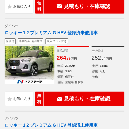
無
見積もり・在庫確認
料
ダイハツ
ロッキー 1.2 プレミアム G HEV 登録済未使用車
保証付
車両品質保証書付
購入プラン付き
支払総額
本体価格
.
.
264
252
9
4
万円
万円
年式
2026年
走行
14km
車検
'29/3
修復
なし
保証
保証付
整備
-
住所
宮城県 名取市
無
見積もり・在庫確認
料
ダイハツ
ロッキー 1.2 プレミアム G HEV 登録済未使用車