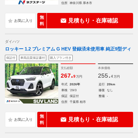
住所
神奈川県 厚木市
無
見積もり・在庫確認
料
ダイハツ
ロッキー 1.2 プレミアム G HEV 登録済未使用車 純正9型ディ
保証付
車両品質保証書付
購入プラン付き
支払総額
本体価格
.
.
267
255
9
4
万円
万円
年式
2026年
走行
20km
車検
'29/3
修復
なし
保証
保証付
整備
-
住所
千葉県 柏市
無
見積もり・在庫確認
料