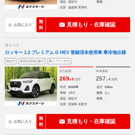
保証
保証付
整備
-
住所
滋賀県 草津市
無
見積もり・在庫確認
料
ダイハツ
ロッキー 1.2 プレミアム G HEV 登録済未使用車 寒冷地仕様
保証付
車両品質保証書付
購入プラン付き
支払総額
本体価格
.
.
269
257
9
4
万円
万円
年式
2026年
走行
12km
車検
'29/3
修復
なし
保証
保証付
整備
-
住所
宮城県 名取市
無
見積もり・在庫確認
料