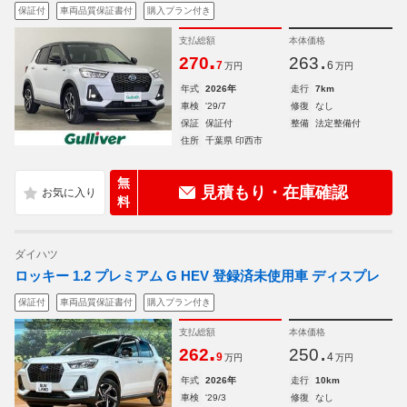
保証付
車両品質保証書付
購入プラン付き
支払総額
本体価格
.
.
270
263
7
6
万円
万円
年式
2026年
走行
7km
車検
'29/7
修復
なし
保証
保証付
整備
法定整備付
住所
千葉県 印西市
無
見積もり・在庫確認
料
ダイハツ
ロッキー 1.2 プレミアム G HEV 登録済未使用車 ディスプレ
保証付
車両品質保証書付
購入プラン付き
支払総額
本体価格
.
.
262
250
9
4
万円
万円
年式
2026年
走行
10km
車検
'29/3
修復
なし