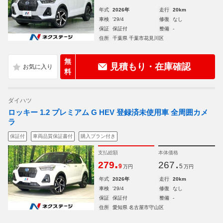
年式
2026年
走行
20km
車検
'29/4
修復
なし
保証
保証付
整備
-
住所
千葉県 千葉市花見川区
無
見積もり・在庫確認
料
ダイハツ
ロッキー 1.2 プレミアム G HEV 登録済未使用車 全周囲カメ
ラ
保証付
車両品質保証書付
購入プラン付き
支払総額
本体価格
.
.
279
267
9
5
万円
万円
年式
2026年
走行
20km
車検
'29/4
修復
なし
保証
保証付
整備
-
住所
愛知県 名古屋市守山区