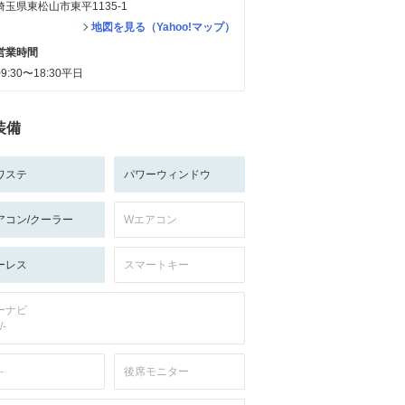
埼玉県東松山市東平1135-1
地図を見る（Yahoo!マップ）
営業時間
09:30〜18:30平日
装備
ワステ
パワーウィンドウ
アコン/クーラー
Wエアコン
ーレス
スマートキー
ーナビ
/-
-
後席モニター