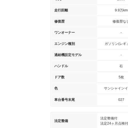
走行距離
9.9万km
修復歴
修復歴な
ワンオーナー
-
エンジン種別
ガソリン(レギ
過給機設定モデル
-
ハンドル
右
ドア数
5枚
色
サンシャインイ
車台番号末尾
027
法定整備付
法定整備
法定24ヶ月点検