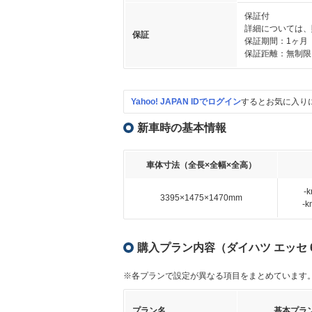
保証付
詳細については、
保証
保証期間：1ヶ月
保証距離：無制限
Yahoo! JAPAN IDでログイン
するとお気に入り
新車時の基本情報
車体寸法（全長×全幅×全高）
-
3395×1475×1470mm
-
購入プラン内容（ダイハツ エッセ 6
※各プランで設定が異なる項目をまとめています
プラン名
基本プラ