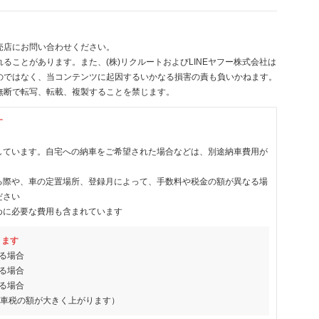
売店にお問い合わせください。
ることがあります。また、(株)リクルートおよびLINEヤフー株式会社は
のではなく、当コンテンツに起因するいかなる損害の責も負いかねます。
無断で転写、転載、複製することを禁じます。
す
しています。自宅への納車をご希望された場合などは、別途納車費用が
る際や、車の定置場所、登録月によって、手数料や税金の額が異なる場
ださい
めに必要な費用も含まれています
ります
る場合
る場合
る場合
動車税の額が大きく上がります）