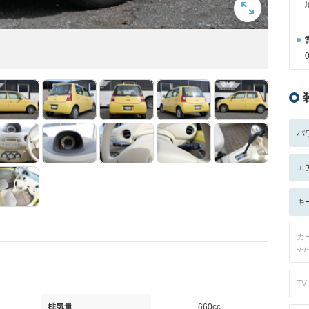
パ
エ
キ
カ
-/-/-
TV:
排気量
660cc