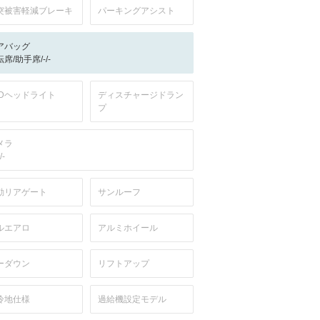
突被害軽減ブレーキ
パーキングアシスト
アバッグ
席/助手席/-/-
EDヘッドライト
ディスチャージドラン
プ
メラ
/-
動リアゲート
サンルーフ
ルエアロ
アルミホイール
ーダウン
リフトアップ
冷地仕様
過給機設定モデル