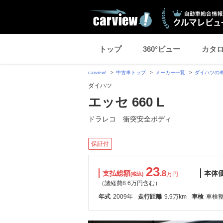
トップ
360°ビュー
カタ
carview!
中古車トップ
メーカー一覧
ダイハツの
ダイハツ
エッセ 660 L
ドラレコ 衝突安全ボディ
保証付
23
支払総額
.8
本体
万円
(税込)
（諸経費8.6万円含む）
年式
2009年
走行距離
9.9万km
車検
車検