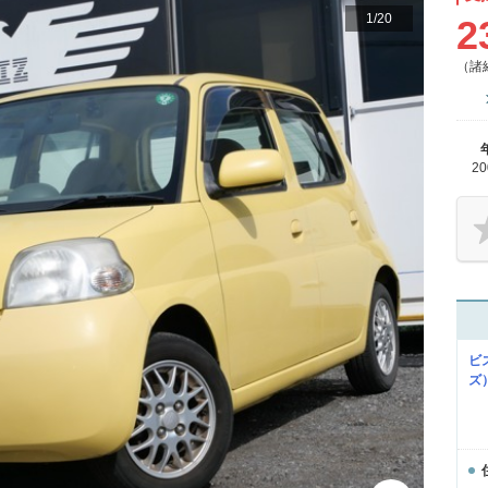
1
/
20
2
（諸
2
ビ
ズ