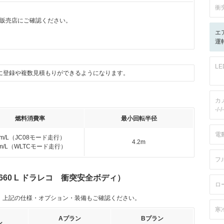
衝
販売店にご確認ください。
エ
運転
L
に登録や複数見積もりができるようになります。
カ
-/-/-
燃料消費率
最小回転半径
電
km/L（JC08モード走行）
4.2m
km/L（WLTCモード走行）
フ
60 L ドラレコ 衝突安全ボディ）
ロ
。上記の仕様・オプション・装備もご確認ください。
寒
Aプラン
Bプラン
ン