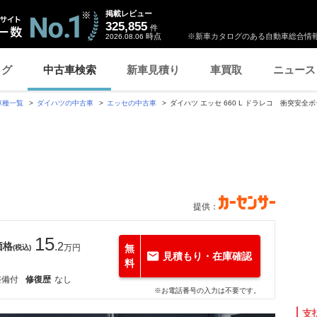
掲載レビュー
325,855
件
時点
※新車カタログのある自動車総合情報
2026.08.06
ログ
中古車検索
新車見積り
車買取
ニュース
車種一覧
ダイハツの中古車
エッセの中古車
ダイハツ エッセ 660 L ドラレコ 衝突安全
提供：
15
価格
.2
万円
無
(税込)
見積もり・在庫確認
料
整備付
修復歴
なし
※お電話番号の入力は不要です。
支