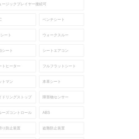
ュージックプレイヤー接続可
C
ベンチシート
列シート
ウォークスルー
動シート
シートエアコン
ートヒーター
フルフラットシート
ットマン
本革シート
イドリングストップ
障害物センサー
ルーズコントロール
ABS
滑り防止装置
盗難防止装置