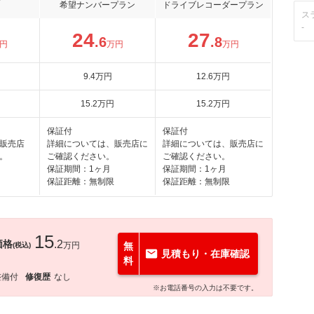
希望ナンバープラン
ドライブレコーダープラン
ス
-
24
27
.6
.8
円
万円
万円
9
.4
万円
12
.6
万円
15
.2
万円
15
.2
万円
保証付
保証付
販売店
詳細については、販売店に
詳細については、販売店に
。
ご確認ください。
ご確認ください。
保証期間：1ヶ月
保証期間：1ヶ月
保証距離：無制限
保証距離：無制限
15
価格
.2
万円
無
(税込)
見積もり・在庫確認
料
整備付
修復歴
なし
※お電話番号の入力は不要です。