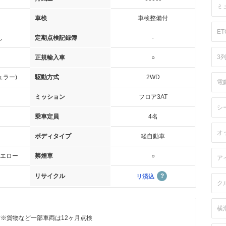
ミ
車検
車検整備付
ET
し
定期点検記録簿
-
3
正規輸入車
○
ュラー)
駆動方式
2WD
電
ミッション
フロア3AT
シ
乗車定員
4名
オ
ボディタイプ
軽自動車
エロー
禁煙車
○
ア
リサイクル
リ済込
ク
横
付※貨物など一部車両は12ヶ月点検