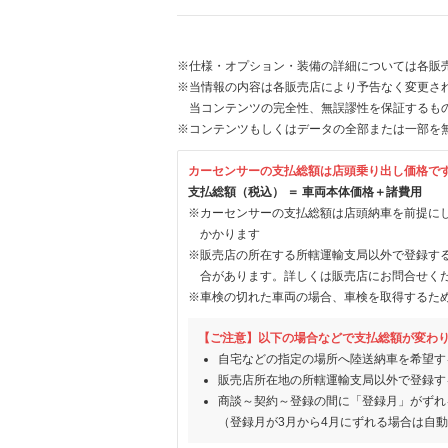
※仕様・オプション・装備の詳細については各販
※当情報の内容は各販売店により予告なく変更され
当コンテンツの完全性、無誤謬性を保証するも
※コンテンツもしくはデータの全部または一部を
カーセンサーの支払総額は店頭乗り出し価格で
支払総額（税込） ＝ 車両本体価格＋諸費用
※カーセンサーの支払総額は店頭納車を前提に
かかります
※販売店の所在する所轄運輸支局以外で登録す
合があります。詳しくは販売店にお問合せく
※車検の切れた車両の場合、車検を取得するた
【ご注意】以下の場合などで支払総額が変わ
自宅などの指定の場所へ陸送納車を希望す
販売店所在地の所轄運輸支局以外で登録す
商談～契約～登録の間に「登録月」がずれ
（登録月が3月から4月にずれる場合は自