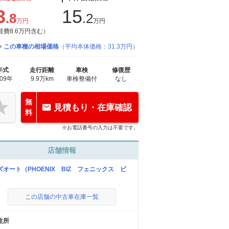
3
15
.8
.2
万円
万円
経費8.6万円含む）
この車種の相場価格
（平均本体価格：31.3万円）
年式
走行距離
車検
修復歴
009年
9.9万km
車検整備付
なし
無
見積もり・在庫確認
料
※お電話番号の入力は不要です。
店舗情報
ズオート（PHOENIX BIZ フェニックス ビ
）
この店舗の中古車在庫一覧
住所