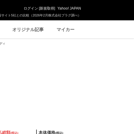
ログイン
[
新規取得
]
Yahoo! JAPAN
サイト5社との比較（2026年2月株式会社プラグ調べ）
オリジナル記事
マイカー
ボディ
払総額
本体価格
(税込)
(税込)