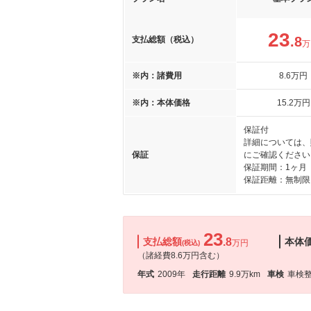
23
.8
支払総額（税込）
万
※内：諸費用
8
.6
万円
※内：本体価格
15
.2
万円
保証付
詳細については、
保証
にご確認ください
保証期間：1ヶ月
保証距離：無制限
23
支払総額
.8
本体
万円
(税込)
（諸経費8.6万円含む）
年式
2009年
走行距離
9.9万km
車検
車検