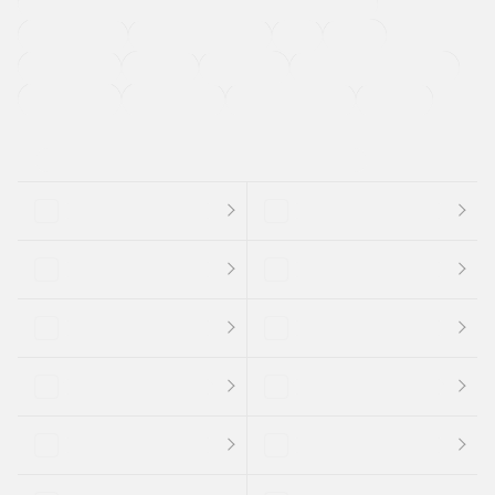
過給機設定モデル（ターボ・スーパーチャージャーなど)
ETC
CDプレーヤー
カーナビゲーション
禁煙車
法定整備付き
保証付き
エアバッグ
ディスチャージドランプ
支払総顔あり
クーポンあり
車両品質評価書付
新着車両