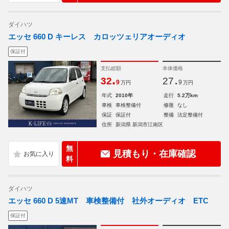
ダイハツ
エッセ 660 D キーレス カロッツェリアオーディオ
保証付
支払総額
本体価格
.
.
32
27
9
9
万円
万円
年式
2010年
走行
5.2万km
車検
車検整備付
修復
なし
保証
保証付
整備
法定整備付
住所
新潟県 新潟市江南区
無
見積もり・在庫確認
料
ダイハツ
エッセ 660 D 5速MT 車検整備付 社外オーディオ ETC
保証付