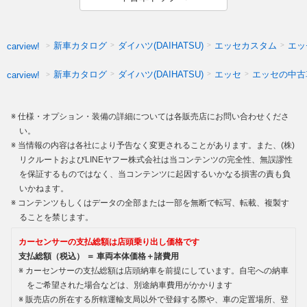
新車カタログ
ダイハツ(DAIHATSU)
エッセカスタム
エッ
carview!
新車カタログ
ダイハツ(DAIHATSU)
エッセ
エッセの中古
carview!
仕様・オプション・装備の詳細については各販売店にお問い合わせくださ
い。
当情報の内容は各社により予告なく変更されることがあります。また、(株)
リクルートおよびLINEヤフー株式会社は当コンテンツの完全性、無誤謬性
を保証するものではなく、当コンテンツに起因するいかなる損害の責も負
いかねます。
コンテンツもしくはデータの全部または一部を無断で転写、転載、複製す
ることを禁じます。
カーセンサーの支払総額は店頭乗り出し価格です
支払総額（税込） ＝ 車両本体価格＋諸費用
カーセンサーの支払総額は店頭納車を前提にしています。自宅への納車
をご希望された場合などは、別途納車費用がかかります
販売店の所在する所轄運輸支局以外で登録する際や、車の定置場所、登