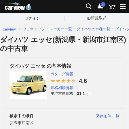
carview!
検索
通知
i
ログイン
ID新規取得
中古車トップ
メーカー一覧
ダイハツの車種一覧
ダイハ
carview!
ダイハツ エッセ(新潟県・新潟市江南区)
の中古車
ダイハツ エッセ の基本情報
カタログ情報
4.6
価格相場情報
31.1
平均本体価格：
万円
検索中の条件
保存条件一覧
新潟市江南区