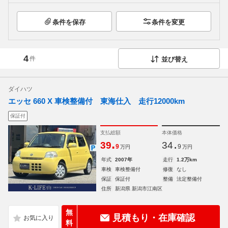
条件を保存
条件を変更
4
件
並び替え
ダイハツ
エッセ 660 X 車検整備付 東海仕入 走行12000km
保証付
支払総額
本体価格
.
.
39
34
9
9
万円
万円
年式
2007年
走行
1.2万km
車検
車検整備付
修復
なし
保証
保証付
整備
法定整備付
住所
新潟県 新潟市江南区
無
見積もり・在庫確認
料