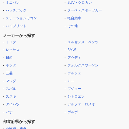
ミニバン
SUV・クロカン
ハッチバック
クーペ・スポーツカー
ステーションワゴン
軽自動車
ハイブリッド
その他
メーカーから探す
トヨタ
メルセデス・ベンツ
レクサス
BMW
日産
アウディ
ホンダ
フォルクスワーゲン
三菱
ポルシェ
マツダ
ミニ
スバル
プジョー
スズキ
シトロエン
ダイハツ
アルファ ロメオ
いすゞ
ボルボ
都道府県から探す