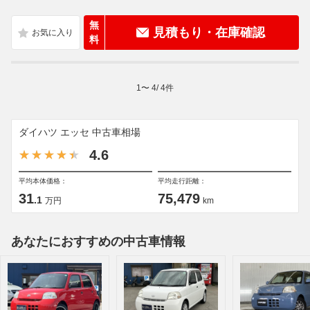
無
見積もり・在庫確認
料
1
〜
4
/
4
件
ダイハツ エッセ 中古車相場
4.6
平均本体価格：
平均走行距離：
31
75,479
.1
万円
km
あなたにおすすめの中古車情報