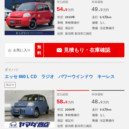
支払総額
本体価格
.
.
54
49
9
9
万円
万円
年式
2010年
走行
6.5万km
車検
車検整備付
修復
なし
保証
保証付
整備
法定整備付
住所
新潟県 新潟市江南区
無
見積もり・在庫確認
料
ダイハツ
エッセ 660 L CD ラジオ パワーウインドウ キーレス
保証付
支払総額
本体価格
.
.
58
48
9
9
万円
万円
年式
2006年
走行
0.6万km
車検
車検整備付
修復
なし
保証
保証付
整備
法定整備付
住所
新潟県 新潟市江南区