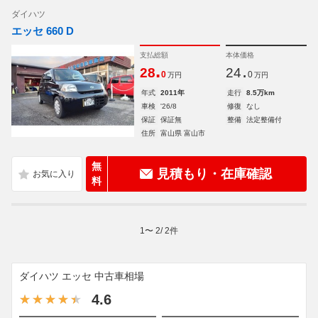
ダイハツ
エッセ 660 D
支払総額
本体価格
.
.
28
24
0
0
万円
万円
年式
2011年
走行
8.5万km
車検
'26/8
修復
なし
保証
保証無
整備
法定整備付
住所
富山県 富山市
無
見積もり・在庫確認
料
1
〜
2
/
2
件
ダイハツ エッセ 中古車相場
4.6