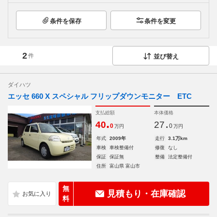
条件を保存
条件を変更
2
件
並び替え
ダイハツ
エッセ 660 X スペシャル フリップダウンモニター ETC
支払総額
本体価格
.
.
40
27
0
0
万円
万円
年式
2009年
走行
3.1万km
車検
車検整備付
修復
なし
保証
保証無
整備
法定整備付
住所
富山県 富山市
無
見積もり・在庫確認
料