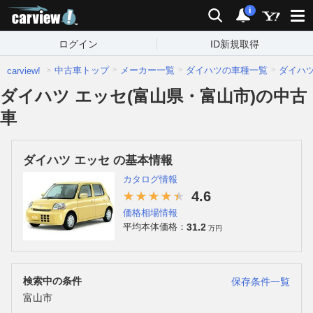
carview!
検索
通知
i
ログイン
ID新規取得
中古車トップ
メーカー一覧
ダイハツの車種一覧
ダイハ
carview!
ダイハツ エッセ(富山県・富山市)の中古
車
ダイハツ エッセ の基本情報
カタログ情報
4.6
価格相場情報
31.2
平均本体価格：
万円
検索中の条件
保存条件一覧
富山市