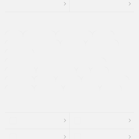
４ＷＤ
定期点検記録簿
ワンオーナーカー
福祉車両
メーカー系販売店取り扱い車
修復歴無し
アルミホイール
寒冷地仕様車
過給機設定モデル（ターボ・スーパーチャージャーなど)
ETC
CDプレーヤー
カーナビゲーション
禁煙車
法定整備付き
保証付き
エアバッグ
ディスチャージドランプ
支払総顔あり
クーポンあり
車両品質評価書付
新着車両