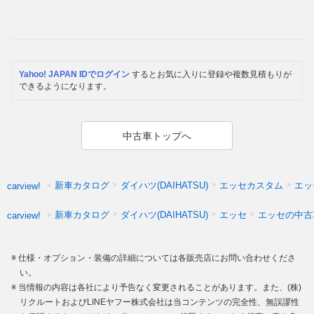
Yahoo! JAPAN IDでログイン
するとお気に入りに登録や複数見積もりが
できるようになります。
中古車トップへ
新車カタログ
ダイハツ(DAIHATSU)
エッセカスタム
エッ
carview!
新車カタログ
ダイハツ(DAIHATSU)
エッセ
エッセの中古
carview!
仕様・オプション・装備の詳細については各販売店にお問い合わせくださ
い。
当情報の内容は各社により予告なく変更されることがあります。また、(株)
リクルートおよびLINEヤフー株式会社は当コンテンツの完全性、無誤謬性