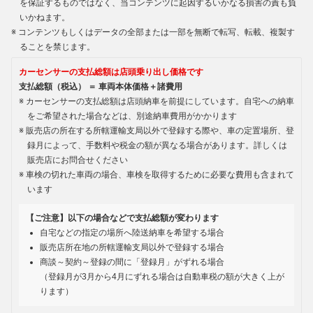
を保証するものではなく、当コンテンツに起因するいかなる損害の責も負
いかねます。
コンテンツもしくはデータの全部または一部を無断で転写、転載、複製す
ることを禁じます。
カーセンサーの支払総額は店頭乗り出し価格です
支払総額（税込） ＝ 車両本体価格＋諸費用
カーセンサーの支払総額は店頭納車を前提にしています。自宅への納車
をご希望された場合などは、別途納車費用がかかります
販売店の所在する所轄運輸支局以外で登録する際や、車の定置場所、登
録月によって、手数料や税金の額が異なる場合があります。詳しくは
販売店にお問合せください
車検の切れた車両の場合、車検を取得するために必要な費用も含まれて
います
【ご注意】以下の場合などで支払総額が変わります
自宅などの指定の場所へ陸送納車を希望する場合
販売店所在地の所轄運輸支局以外で登録する場合
商談～契約～登録の間に「登録月」がずれる場合
（登録月が3月から4月にずれる場合は自動車税の額が大きく上が
ります）