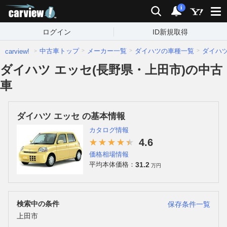
carview!
検索
通知
i
ログイン
ID新規取得
中古車トップ
メーカー一覧
ダイハツの車種一覧
ダイハ
carview!
ダイハツ エッセ(長野県・上田市)の中古
車
ダイハツ エッセ の基本情報
カタログ情報
4.6
価格相場情報
31.2
平均本体価格：
万円
検索中の条件
保存条件一覧
上田市