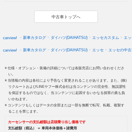
中古車トップへ
新車カタログ
ダイハツ(DAIHATSU)
エッセカスタム
エッ
carview!
新車カタログ
ダイハツ(DAIHATSU)
エッセ
エッセの中古
carview!
仕様・オプション・装備の詳細については各販売店にお問い合わせくださ
い。
当情報の内容は各社により予告なく変更されることがあります。また、(株)
リクルートおよびLINEヤフー株式会社は当コンテンツの完全性、無誤謬性
を保証するものではなく、当コンテンツに起因するいかなる損害の責も負
いかねます。
コンテンツもしくはデータの全部または一部を無断で転写、転載、複製す
ることを禁じます。
カーセンサーの支払総額は店頭乗り出し価格です
支払総額（税込） ＝ 車両本体価格＋諸費用