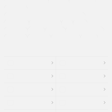
メーカー系販売店取り扱い車
修復歴無し
アルミホイール
寒冷地仕様車
過給機設定モデル（ターボ・スーパーチャージャーなど)
ETC
CDプレーヤー
カーナビゲーション
禁煙車
法定整備付き
保証付き
エアバッグ
ディスチャージドランプ
支払総顔あり
クーポンあり
車両品質評価書付
新着車両