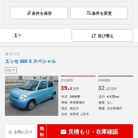
条件を保存
条件を変更
1
件
並び替え
ダイハツ
エッセ 660 X スペシャル
保証付
支払総額
本体価格
.
.
39
32
0
0
万円
万円
年式
2009年
走行
4.6万km
車検
車検整備付
修復
なし
保証
保証付
整備
法定整備付
住所
長野県 上田市
無
見積もり・在庫確認
料