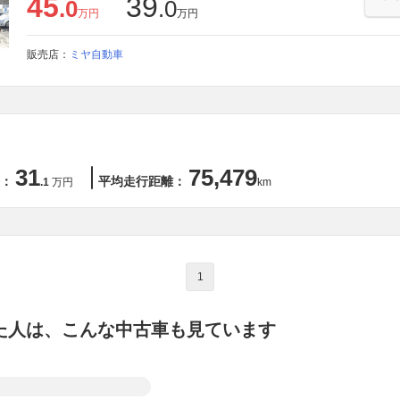
45
39
.0
.0
万円
万円
販売店：
ミヤ自動車
31
75,479
：
平均走行距離：
.1
万円
km
1
た人は、こんな中古車も見ています