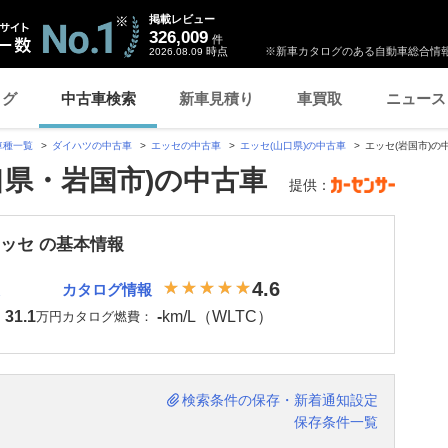
掲載レビュー
326,009
件
時点
※新車カタログのある自動車総合情報
2026.08.09
ログ
中古車検索
新車見積り
車買取
ニュース
車種一覧
ダイハツの中古車
エッセの中古車
エッセ(山口県)の中古車
エッセ(岩国市)の
口県・岩国市)の中古車
提供：
エッセ の基本情報
4.6
カタログ情報
31.1
-
km/L（WLTC）
：
万円
カタログ燃費：
検索条件の保存・新着通知設定
保存条件一覧