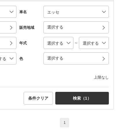
車名
選択する
販売地域
～
年式
選択する
色
上限なし
条件クリア
検索（
1
）
1