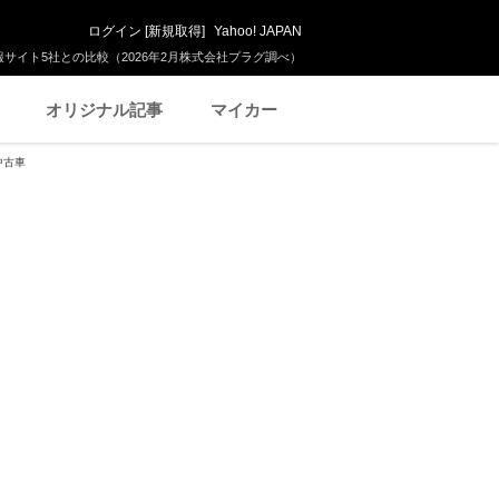
ログイン
[
新規取得
]
Yahoo! JAPAN
サイト5社との比較（2026年2月株式会社プラグ調べ）
オリジナル記事
マイカー
中古車