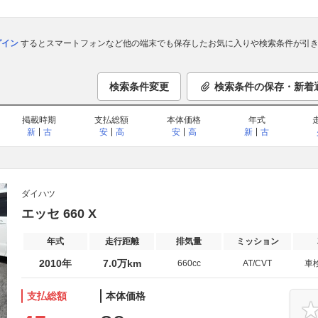
ログイン
するとスマートフォンなど他の端末でも保存したお気に入りや検索条件が引き
検索条件変更
検索条件の保存・新着
掲載時期
支払総額
本体価格
年式
新
古
安
高
安
高
新
古
ダイハツ
エッセ 660 X
年式
走行距離
排気量
ミッション
2010年
7.0万km
660cc
AT/CVT
車
支払総額
本体価格