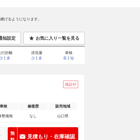
継げるようになります。
通知設定
お気に入り一覧を見る
走行距離
排気量
車検
少
多
少
多
長
短
保証付
車検
修復歴
販売地域
検整備無
なし
山口県
無
見積もり・在庫確認
料