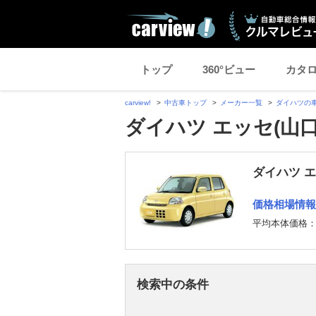
トップ
360°ビュー
カタ
carview!
中古車トップ
メーカー一覧
ダイハツの
ダイハツ エッセ(山
ダイハツ 
価格相場情報
平均本体価格
検索中の条件