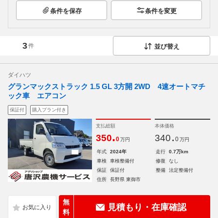
条件を保存
条件を変更
3
件
並び替え
ダイハツ
グランマックストラック 1.5 GL 3方開 2WD 4速オートマチ
ック車 エアコン
保証付
購入プラン付き
支払総額
本体価格
.
.
350
340
0
0
万円
万円
年式
2024年
走行
0.7万km
車検
車検整備付
修復
なし
保証
保証付
整備
法定整備付
住所
長野県 東御市
無
見積もり・在庫確認
料