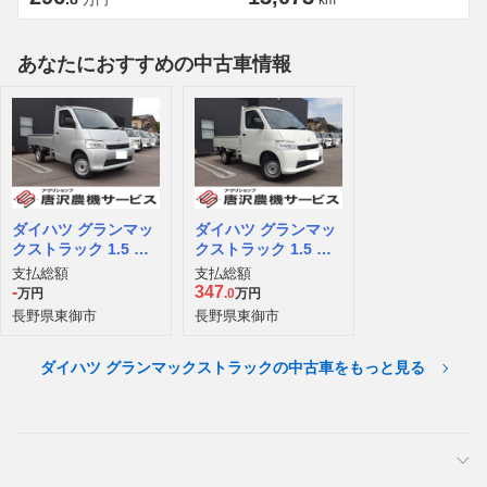
万円
km
あなたにおすすめの中古車情報
ダイハツ グランマッ
ダイハツ グランマッ
クストラック 1.5 GL
クストラック 1.5 GL
3方開
3方開
支払総額
支払総額
-
347
万円
.0
万円
長野県東御市
長野県東御市
ダイハツ グランマックストラックの中古車をもっと見る