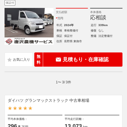
保証付
支払総額
本体価格
-
応相談
万円
年式
2024年
走行
339km
車検
車検整備付
修復
なし
保証
保証付
整備
法定整備付
住所
長野県 東御市
無
見積もり・在庫確認
料
1
〜
3
/
3
件
ダイハツ グランマックストラック 中古車相場
平均本体価格：
平均走行距離：
296
13,073
.8