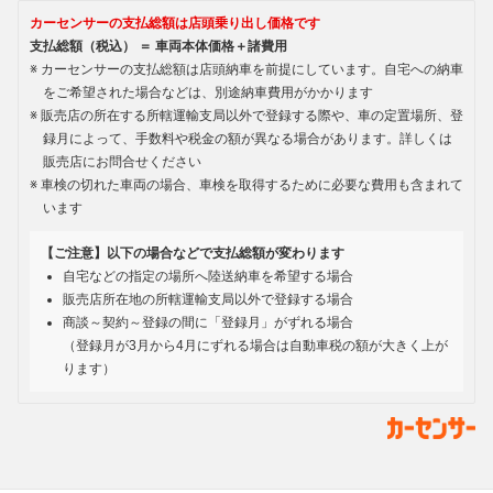
カーセンサーの支払総額は店頭乗り出し価格です
支払総額（税込） ＝ 車両本体価格＋諸費用
カーセンサーの支払総額は店頭納車を前提にしています。自宅への納車
をご希望された場合などは、別途納車費用がかかります
販売店の所在する所轄運輸支局以外で登録する際や、車の定置場所、登
録月によって、手数料や税金の額が異なる場合があります。詳しくは
販売店にお問合せください
車検の切れた車両の場合、車検を取得するために必要な費用も含まれて
います
【ご注意】以下の場合などで支払総額が変わります
自宅などの指定の場所へ陸送納車を希望する場合
販売店所在地の所轄運輸支局以外で登録する場合
商談～契約～登録の間に「登録月」がずれる場合
（登録月が3月から4月にずれる場合は自動車税の額が大きく上が
ります）