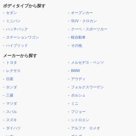
ボディタイプから探す
セダン
オープンカー
ミニバン
SUV・クロカン
ハッチバック
クーペ・スポーツカー
ステーションワゴン
軽自動車
ハイブリッド
その他
メーカーから探す
トヨタ
メルセデス・ベンツ
レクサス
BMW
日産
アウディ
ホンダ
フォルクスワーゲン
三菱
ポルシェ
マツダ
ミニ
スバル
プジョー
スズキ
シトロエン
ダイハツ
アルファ ロメオ