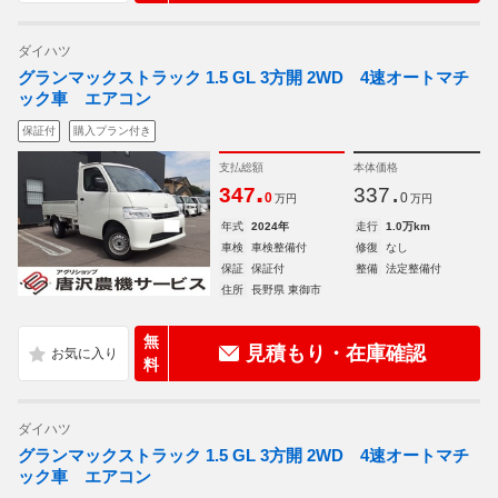
ダイハツ
グランマックストラック 1.5 GL 3方開 2WD 4速オートマチ
ック車 エアコン
保証付
購入プラン付き
支払総額
本体価格
.
.
347
337
0
0
万円
万円
年式
2024年
走行
1.0万km
車検
車検整備付
修復
なし
保証
保証付
整備
法定整備付
住所
長野県 東御市
無
見積もり・在庫確認
料
ダイハツ
グランマックストラック 1.5 GL 3方開 2WD 4速オートマチ
ック車 エアコン