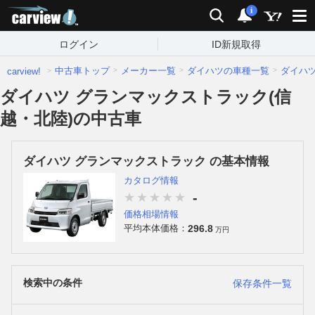
carview!
検索
通知
i
ログイン
ID新規取得
中古車トップ
メーカー一覧
ダイハツの車種一覧
ダイハ
carview!
ダイハツ グランマックストラック(信
越・北陸)の中古車
ダイハツ グランマックストラック の基本情報
カタログ情報
-
価格相場情報
296.8
平均本体価格：
万円
検索中の条件
保存条件一覧