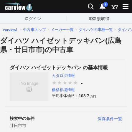
carview!
検索
通知
i
ログイン
ID新規取得
中古車トップ
メーカー一覧
ダイハツの車種一覧
ダイハ
carview!
ダイハツ ハイゼットデッキバン(広島
県・廿日市市)の中古車
ダイハツ ハイゼットデッキバン の基本情報
カタログ情報
-
価格相場情報
103.7
平均本体価格：
万円
検索中の条件
保存条件一覧
廿日市市