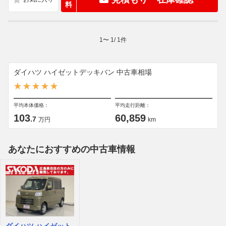
料
1
〜
1
/
1
件
ダイハツ ハイゼットデッキバン 中古車相場
平均本体価格：
平均走行距離：
103
60,859
.7
万円
km
あなたにおすすめの中古車情報