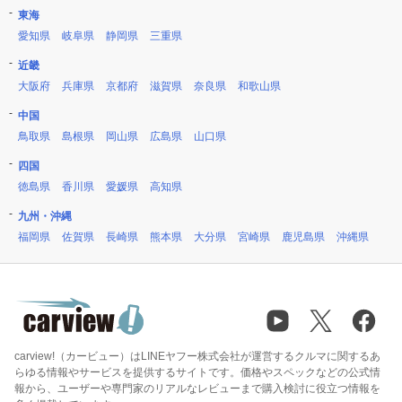
東海
愛知県
岐阜県
静岡県
三重県
近畿
大阪府
兵庫県
京都府
滋賀県
奈良県
和歌山県
中国
鳥取県
島根県
岡山県
広島県
山口県
四国
徳島県
香川県
愛媛県
高知県
九州・沖縄
福岡県
佐賀県
長崎県
熊本県
大分県
宮崎県
鹿児島県
沖縄県
carview!（カービュー）はLINEヤフー株式会社が運営するクルマに関するあ
らゆる情報やサービスを提供するサイトです。価格やスペックなどの公式情
報から、ユーザーや専門家のリアルなレビューまで購入検討に役立つ情報を