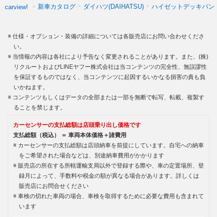
新車カタログ
ダイハツ(DAIHATSU)
ハイゼットデッキバン
carview!
仕様・オプション・装備の詳細については各販売店にお問い合わせくださ
い。
当情報の内容は各社により予告なく変更されることがあります。また、(株)
リクルートおよびLINEヤフー株式会社は当コンテンツの完全性、無誤謬性
を保証するものではなく、当コンテンツに起因するいかなる損害の責も負
いかねます。
コンテンツもしくはデータの全部または一部を無断で転写、転載、複製す
ることを禁じます。
カーセンサーの支払総額は店頭乗り出し価格です
支払総額（税込） ＝ 車両本体価格＋諸費用
カーセンサーの支払総額は店頭納車を前提にしています。自宅への納車
をご希望された場合などは、別途納車費用がかかります
販売店の所在する所轄運輸支局以外で登録する際や、車の定置場所、登
録月によって、手数料や税金の額が異なる場合があります。詳しくは
販売店にお問合せください
車検の切れた車両の場合、車検を取得するために必要な費用も含まれて
います