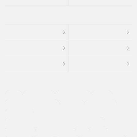
４ＷＤ
定期点検記録簿
ワンオーナーカー
福祉車両
メーカー系販売店取り扱い車
修復歴無し
アルミホイール
寒冷地仕様車
過給機設定モデル（ターボ・スーパーチャージャーなど)
ETC
CDプレーヤー
カーナビゲーション
禁煙車