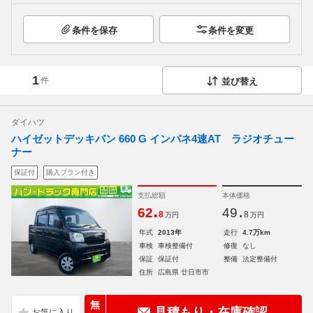
条件を保存
条件を変更
1
件
並び替え
ダイハツ
ハイゼットデッキバン 660 G インパネ4速AT ラジオチュー
ナー
保証付
購入プラン付き
支払総額
本体価格
.
.
62
49
8
8
万円
万円
年式
2013年
走行
4.7万km
車検
車検整備付
修復
なし
保証
保証付
整備
法定整備付
住所
広島県 廿日市市
無
見積もり・在庫確認