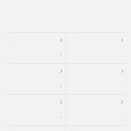
法定整備付き
保証付き
エアバッグ
ディスチャージドランプ
支払総顔あり
クーポンあり
車両品質評価書付
新着車両