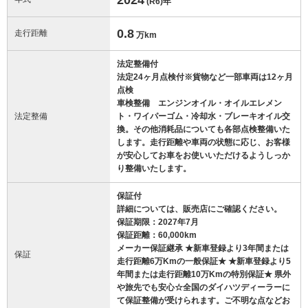
(R6)
年
0.8
走行距離
万km
法定整備付
法定24ヶ月点検付※貨物など一部車両は12ヶ月
点検
車検整備 エンジンオイル・オイルエレメン
法定整備
ト・ワイパーゴム・冷却水・ブレーキオイル交
換。その他消耗品についても各部点検整備いた
します。走行距離や車両の状態に応じ、お客様
が安心してお車をお使いいただけるようしっか
り整備いたします。
保証付
詳細については、販売店にご確認ください。
保証期限：2027年7月
保証距離：60,000km
メーカー保証継承 ★新車登録より3年間または
保証
走行距離6万Kmの一般保証★ ★新車登録より5
年間または走行距離10万Kmの特別保証★ 県外
や旅先でも安心☆全国のダイハツディーラーに
て保証整備が受けられます。ご不明な点などお