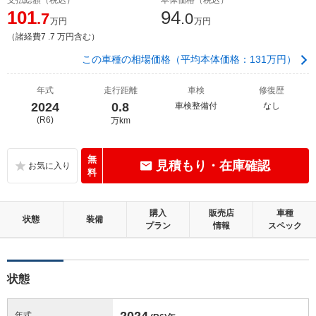
101
94
.7
.0
万円
万円
（諸経費7 .7 万円含む）
この車種の相場価格（平均本体価格：131万円）
年式
走行距離
車検
修復歴
2024
0.8
車検整備付
なし
(R6)
万km
無
見積もり・在庫確認
料
購入
販売店
車種
状態
装備
プラン
情報
スペック
状態
2024
年式