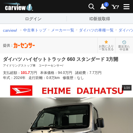
carview!
検索
通知
i
ログイン
ID新規取得
中古車トップ
メーカー一覧
ダイハツの車種一覧
ダイハ
carview!
提供：
お気に入り
最近見た
一覧を見る
中古車
ダイハツ ハイゼットトラック 660 スタンダード 3方開
アイドリングストップ車 コーナーセンサー/
支払総額：
101.7
万円
本体価格：
94.0
万円
諸経費：
7.7
万円
年式：
2024
年
走行距離：
0.8
万km
修復歴：
なし
1
/
20