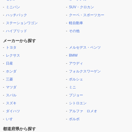
ミニバン
SUV・クロカン
ハッチバック
クーペ・スポーツカー
ステーションワゴン
軽自動車
ハイブリッド
その他
メーカーから探す
トヨタ
メルセデス・ベンツ
レクサス
BMW
日産
アウディ
ホンダ
フォルクスワーゲン
三菱
ポルシェ
マツダ
ミニ
スバル
プジョー
スズキ
シトロエン
ダイハツ
アルファ ロメオ
いすゞ
ボルボ
都道府県から探す