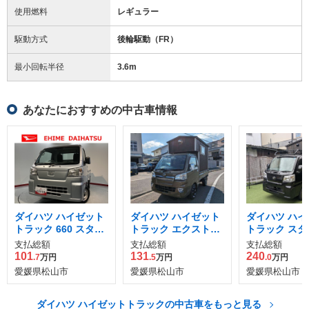
使用燃料
レギュラー
駆動方式
後輪駆動（FR）
最小回転半径
3.6
m
あなたにおすすめの中古車情報
ダイハツ ハイゼット
ダイハツ ハイゼット
ダイハツ ハイ
トラック 660 スタン
トラック エクストラ
トラック スタ
ダード 3方開
サウナ小屋仕様車
ド ハードカー
支払総額
支払総額
支払総額
リア＆ゲ
101
131
240
.7
万円
.5
万円
.0
万円
愛媛県松山市
愛媛県松山市
愛媛県松山市
ダイハツ ハイゼットトラックの中古車をもっと見る