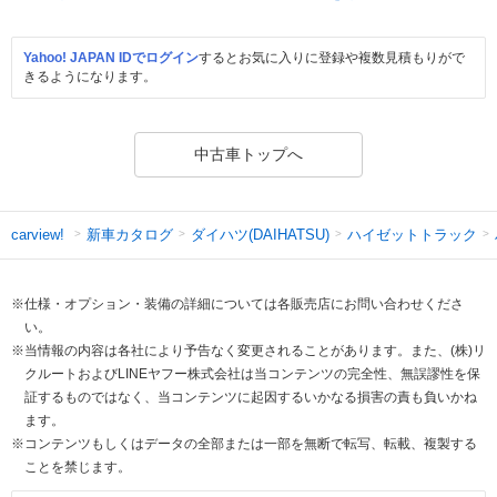
Yahoo! JAPAN IDでログイン
するとお気に入りに登録や複数見積もりがで
きるようになります。
中古車トップへ
新車カタログ
ダイハツ(DAIHATSU)
ハイゼットトラック
carview!
※仕様・オプション・装備の詳細については各販売店にお問い合わせくださ
い。
※当情報の内容は各社により予告なく変更されることがあります。また、(株)リ
クルートおよびLINEヤフー株式会社は当コンテンツの完全性、無誤謬性を保
証するものではなく、当コンテンツに起因するいかなる損害の責も負いかね
ます。
※コンテンツもしくはデータの全部または一部を無断で転写、転載、複製する
ことを禁じます。