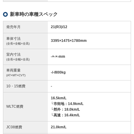
新車時の車種スペック
発売年月
21(R3)/12
車体寸法
3395
×
1475
×
1780
mm
(全長×全幅×全高)
室内寸法
-
×
-
×
-
mm
(全長×全幅×全高)
車両重量
-/-/800
kg
(AT×MT×CVT)
10・15燃費
-
16.5km/L
└市街地：14.9km/L
WLTC燃費
└郊外：18.0km/L
└高速：16.4km/L
JC08燃費
21.0km/L