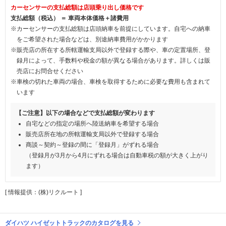
カーセンサーの支払総額は店頭乗り出し価格です
支払総額（税込） ＝ 車両本体価格＋諸費用
※カーセンサーの支払総額は店頭納車を前提にしています。自宅への納車
をご希望された場合などは、別途納車費用がかかります
※販売店の所在する所轄運輸支局以外で登録する際や、車の定置場所、登
録月によって、手数料や税金の額が異なる場合があります。詳しくは販
売店にお問合せください
※車検の切れた車両の場合、車検を取得するために必要な費用も含まれて
います
【ご注意】以下の場合などで支払総額が変わります
自宅などの指定の場所へ陸送納車を希望する場合
販売店所在地の所轄運輸支局以外で登録する場合
商談～契約～登録の間に「登録月」がずれる場合
（登録月が3月から4月にずれる場合は自動車税の額が大きく上がり
ます）
[ 情報提供：(株)リクルート ]
ダイハツ ハイゼットトラックのカタログを見る