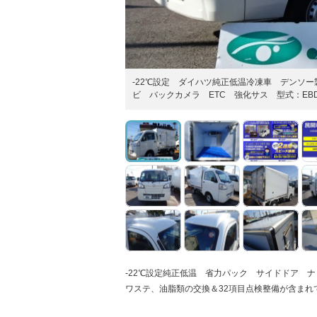
-22℃設定 ダイハツ純正低温冷凍車 デンソ
ビ バックカメラ ETC 強化サス 型式：EBD-
-22℃設定純正低温 省力パック サイドドア 
ワステ、油脂類の交換＆32項目点検整備が含まれ