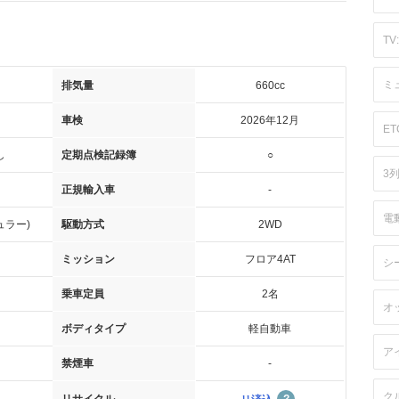
TV:
ミ
排気量
660cc
車検
2026年12月
ET
し
定期点検記録簿
○
3
正規輸入車
-
電
ュラー)
駆動方式
2WD
ミッション
フロア4AT
シ
乗車定員
2名
オ
ボディタイプ
軽自動車
ア
禁煙車
-
ク