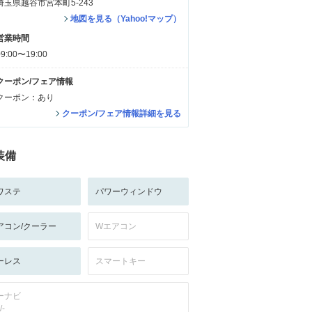
埼玉県越谷市宮本町5-243
地図を見る（Yahoo!マップ）
営業時間
09:00〜19:00
クーポン/フェア情報
クーポン：あり
クーポン/フェア情報詳細を見る
装備
ワステ
パワーウィンドウ
アコン/クーラー
Wエアコン
ーレス
スマートキー
ーナビ
/-