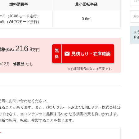
ロ
燃料消費率
最小回転半径
km/L（JC08モード走行）
寒
3.6m
km/L（WLTCモード走行）
ス
片
216
価格
.8
万円
無
(税込)
見積もり・在庫確認
料
年12月
修復歴
なし
※お電話番号の入力は不要です。
売店にお問い合わせください。
ることがあります。また、(株)リクルートおよびLINEヤフー株式会社は
のではなく、当コンテンツに起因するいかなる損害の責も負いかねます。
無断で転写、転載、複製することを禁じます。
す