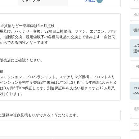
リサイクル
リ済込
横
付※貨物など一部車両は6ヶ月点検
衝
用及び、バッテリー交換、32項目点検整備、ファン、エアコン、パワ
、油脂類交換、規定値以下の各種消耗品の交換まで含みます！自社民
からできる内容となってます
エ
運転
販売店にご確認ください。
L
km
スミッション、プロペラシャフト、ステアリング機構、フロント＆リ
ペンションを初年度登録3年未満は1年又は3万Km、5年未満は6ヵ月又
カ
他は3ヵ月6千Km保証します。別途保証料を支払い頂きますと12ヵ月又
-/
を受けられます。
電
に登録や複数見積もりができるようになります。
フ