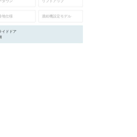
ーダウン
リフトアップ
冷地仕様
過給機設定モデル
ライドドア
側