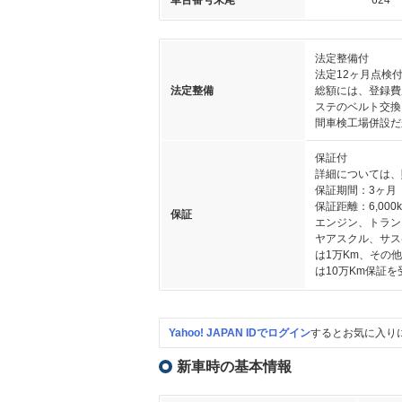
車台番号末尾
624
法定整備付
法定12ヶ月点検
法定整備
総額には、登録費
ステのベルト交換
間車検工場併設だ
保証付
詳細については、
保証期間：3ヶ月
保証距離：6,000
保証
エンジン、トラン
ヤアスクル、サス
は1万Km、その
は10万Km保証
Yahoo! JAPAN IDでログイン
するとお気に入り
新車時の基本情報