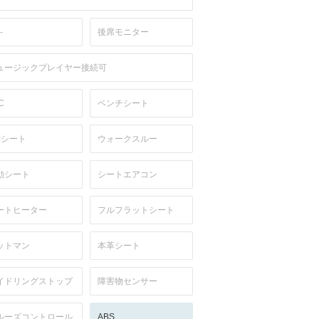
-
後席モニター
ュージックプレイヤー接続可
C
ベンチシート
列シート
ウォークスルー
動シート
シートエアコン
ートヒーター
フルフラットシート
ットマン
本革シート
イドリングストップ
障害物センサー
ルーズコントロール
ABS