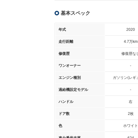
基本スペック
年式
2020
走行距離
4.7万km
修復歴
修復歴な
ワンオーナー
-
エンジン種別
ガソリン(レギ
過給機設定モデル
-
ハンドル
右
ドア数
2枚
色
ホワイト