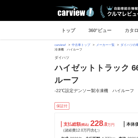
トップ
360°ビュー
カタ
carview!
中古車トップ
メーカー一覧
ダイハツの
冷凍機 ハイルーフ
ダイハツ
ハイゼットトラック 6
ルーフ
-22℃設定デンソー製冷凍機 ハイルーフ
保証付
228
支払総額
.8
本体
万円
(税込)
（諸経費12.0万円含む）