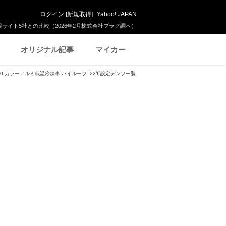
ログイン
[
新規取得
]
Yahoo! JAPAN
サイト5社との比較（2026年2月株式会社プラグ調べ）
オリジナル記事
マイカー
0 カラーアルミ低温冷凍車 ハイルーフ -22℃設定デンソー製