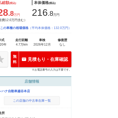
払総額
本体価格
(税込)
(税込)
28
216
.8
.8
万円
万円
経費12.0万円含む）
この車種の相場価格
（平均本体価格：132.0万円）
年式
走行距離
車検
修復歴
020年
4.7万km
2026年12月
なし
無
見積もり・在庫確認
料
※お電話番号の入力は不要です。
店舗情報
ンハナ自動車越谷本店
この店舗の中古車在庫一覧
住所