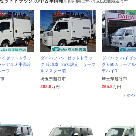
イゼットトラック の中古車情報
※表示価格はすべて支払総額(税込)です
ハイゼットトラッ
ダイハツ ハイゼットトラッ
ダイハツ ハイゼ
カラーアルミ中温冷
ク 冷凍車 -25℃設定 サーマ
ク 660カラーア
ルーフ
ルマスター製
車ハイR
谷市
埼玉県越谷市
埼玉県越谷市
268.8
万円
265.8
万円
ダイ