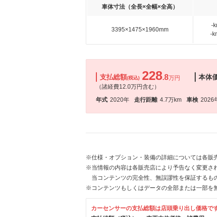
車体寸法（全長×全幅×全高）
-
3395×1475×1960mm
-
228
支払総額
.8
本体
万円
(税込)
（諸経費12.0万円含む）
年式
2020年
走行距離
4.7万km
車検
2026
※仕様・オプション・装備の詳細については各販
※当情報の内容は各販売店により予告なく変更され
当コンテンツの完全性、無誤謬性を保証するも
※コンテンツもしくはデータの全部または一部を
カーセンサーの支払総額は店頭乗り出し価格で