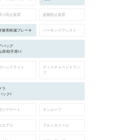
滑り防止装置
盗難防止装置
突被害軽減ブレーキ
パーキングアシスト
アバッグ
席/助手席/-/-
EDヘッドライト
ディスチャージドラン
プ
メラ
-/バック/-
動リアゲート
サンルーフ
ルエアロ
アルミホイール