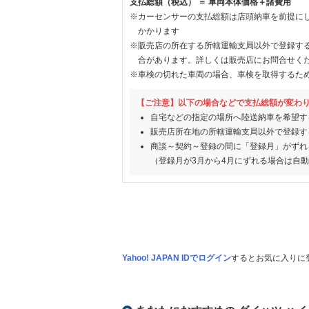
支払総額（税込） ＝ 車両本体価格＋諸費用
※カーセンサーの支払総額は店頭納車を前提に
かかります
※販売店の所在する所轄運輸支局以外で登録す
合があります。詳しくは販売店にお問合せく
※車検の切れた車両の場合、車検を取得するた
【ご注意】以下の場合などで支払総額が変わ
自宅などの指定の場所へ陸送納車を希望す
販売店所在地の所轄運輸支局以外で登録す
商談～契約～登録の間に「登録月」がずれ
（登録月が3月から4月にずれる場合は自
Yahoo! JAPAN IDでログイン
するとお気に入りに