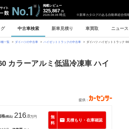
掲載レビュー
325,867
件
時点
※新車カタログのある自動車総合情報
2026.08.06
ログ
中古車検索
新車見積り
車買取
ニュース
車種一覧
ダイハツの中古車
ハイゼットトラックの中古車
ダイハツ ハイゼットトラック 66
60 カラーアルミ低温冷凍車 ハイ
提供：
216
価格
.8
万円
無
(税込)
見積もり・在庫確認
料