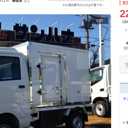
年12月
修復歴
なし
支
※お電話番号の入力は不要です。
2
1
/
20
（諸
2
サ