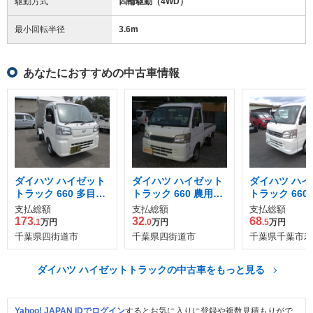
駆動方式
四輪駆動（4WD）
最小回転半径
3.6
m
あなたにおすすめの中古車情報
ダイハツ ハイゼット
ダイハツ ハイゼット
ダイハツ ハイ
トラック 660 多目的
トラック 660 農用ス
トラック 660
ダンプ PTO式 3方開
ペシャル 3方開 4WD
ン・パワステ
支払総額
支払総額
支払総額
4WD
ャル VS 3方開
173
32
68
.1
万円
.0
万円
.5
万円
千葉県四街道市
千葉県四街道市
千葉県千葉市若
ダイハツ ハイゼットトラックの中古車をもっと見る
Yahoo! JAPAN IDでログイン
するとお気に入りに登録や複数見積もりがで