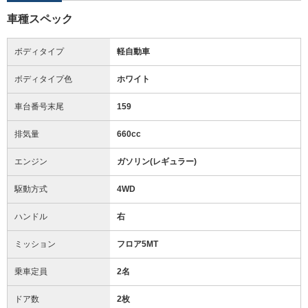
車種スペック
ボディタイプ
軽自動車
ボディタイプ色
ホワイト
車台番号末尾
159
排気量
660cc
エンジン
ガソリン(レギュラー)
駆動方式
4WD
ハンドル
右
ミッション
フロア5MT
乗車定員
2名
ドア数
2枚