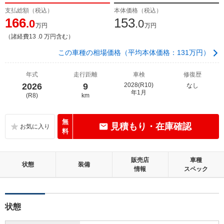
支払総額（税込）
本体価格（税込）
166
153
.0
.0
万円
万円
（諸経費13 .0 万円含む）
この車種の相場価格（平均本体価格：131万円）
年式
走行距離
車検
修復歴
2026
9
2028(R10)
なし
年1月
(R8)
km
無
見積もり・在庫確認
料
販売店
車種
状態
装備
情報
スペック
状態