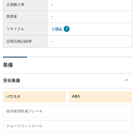
正規輸入車
-
禁煙車
-
リサイクル
リ済込
定期点検記録簿
-
装備
安全装備
ABS
パワステ
衝突被害軽減ブレーキ
クルーズコントロール