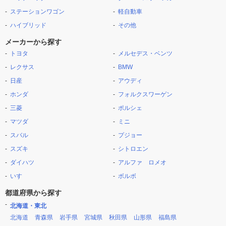
ステーションワゴン
軽自動車
ハイブリッド
その他
メーカーから探す
トヨタ
メルセデス・ベンツ
レクサス
BMW
日産
アウディ
ホンダ
フォルクスワーゲン
三菱
ポルシェ
マツダ
ミニ
スバル
プジョー
スズキ
シトロエン
ダイハツ
アルファ ロメオ
いすゞ
ボルボ
都道府県から探す
北海道・東北
北海道
青森県
岩手県
宮城県
秋田県
山形県
福島県