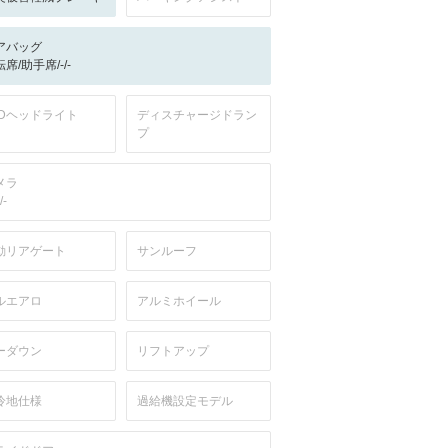
アバッグ
席/助手席/-/-
EDヘッドライト
ディスチャージドラン
プ
メラ
/-
動リアゲート
サンルーフ
ルエアロ
アルミホイール
ーダウン
リフトアップ
冷地仕様
過給機設定モデル