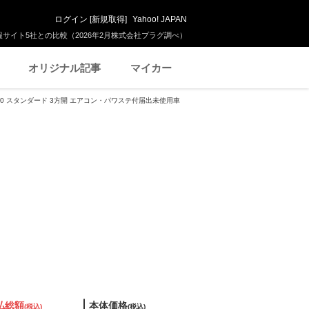
ログイン
[
新規取得
]
Yahoo! JAPAN
サイト5社との比較（2026年2月株式会社プラグ調べ）
オリジナル記事
マイカー
60 スタンダード 3方開 エアコン・パワステ付届出未使用車
払総額
本体価格
(税込)
(税込)