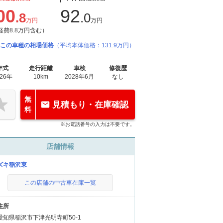
00
92
.8
.0
万円
万円
経費8.8万円含む）
この車種の相場価格
（平均本体価格：131.9万円）
年式
走行距離
車検
修復歴
026年
10km
2028年6月
なし
無
見積もり・在庫確認
料
※お電話番号の入力は不要です。
店舗情報
ズキ稲沢東
この店舗の中古車在庫一覧
住所
愛知県稲沢市下津光明寺町50-1