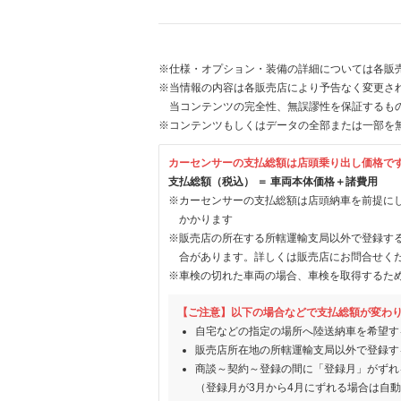
※仕様・オプション・装備の詳細については各販
※当情報の内容は各販売店により予告なく変更され
当コンテンツの完全性、無誤謬性を保証するも
※コンテンツもしくはデータの全部または一部を
カーセンサーの支払総額は店頭乗り出し価格で
支払総額（税込） ＝ 車両本体価格＋諸費用
※カーセンサーの支払総額は店頭納車を前提に
かかります
※販売店の所在する所轄運輸支局以外で登録す
合があります。詳しくは販売店にお問合せく
※車検の切れた車両の場合、車検を取得するた
【ご注意】以下の場合などで支払総額が変わ
自宅などの指定の場所へ陸送納車を希望す
販売店所在地の所轄運輸支局以外で登録す
商談～契約～登録の間に「登録月」がずれ
（登録月が3月から4月にずれる場合は自