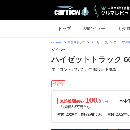
トップ
360°ビュー
カタ
carview!
中古車トップ
メーカー一覧
ダイハツの
ダイハツ
ハイゼットトラック 66
エアコン・パワステ付届出未使用車
保証付
100
支払総額
.8
本体
万円
(税込)
（諸経費8.8万円含む）
年式
2026年
走行距離
10km
車検
2028年