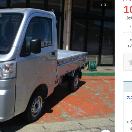
1
/
13
1
（諸
2
ス