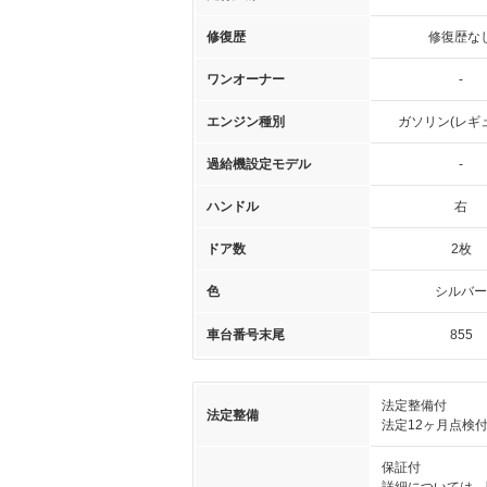
修復歴
修復歴な
ワンオーナー
-
エンジン種別
ガソリン(レギ
過給機設定モデル
-
ハンドル
右
ドア数
2枚
色
シルバー
車台番号末尾
855
法定整備付
法定整備
法定12ヶ月点検
保証付