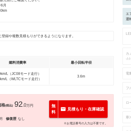
販売店にご確認ください。
年6月
0km
エ
運転
L
に登録や複数見積もりができるようになります。
カ
-/-/-
燃料消費率
最小回転半径
電
.0km/L（JC08モード走行）
3.6m
.6km/L（WLTCモード走行）
フ
92
ロ
価格
.0
万円
無
(税込)
見積もり・在庫確認
料
寒
6月
修復歴
なし
※お電話番号の入力は不要です。