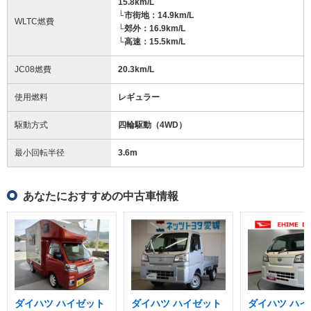
15.8km/L
└市街地：14.9km/L
WLTC燃費
└郊外：16.9km/L
└高速：15.5km/L
JC08燃費
20.3km/L
使用燃料
レギュラー
駆動方式
四輪駆動（4WD）
最小回転半径
3.6
m
あなたにおすすめの中古車情報
ダイハツ ハイゼット
ダイハツ ハイゼット
ダイハツ ハイ