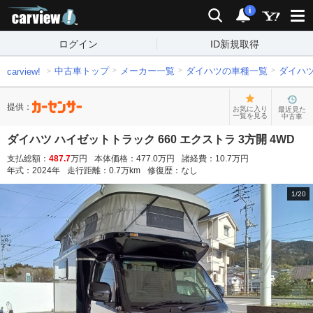
carview!
検索
通知
i
ログイン
ID新規取得
中古車トップ
メーカー一覧
ダイハツの車種一覧
ダイハ
carview!
提供：
お気に入り
最近見た
一覧を見る
中古車
ダイハツ ハイゼットトラック 660 エクストラ 3方開 4WD
支払総額：
487.7
万円
本体価格：
477.0
万円
諸経費：
10.7
万円
年式：
2024
年
走行距離：
0.7
万km
修復歴：
なし
1
/
20