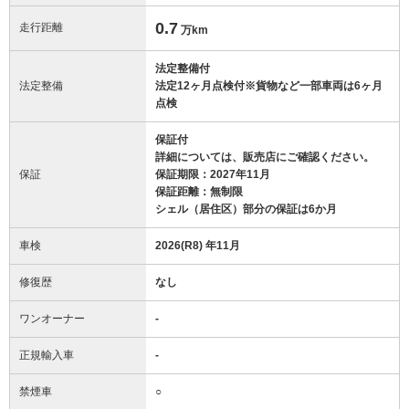
0.7
走行距離
万km
法定整備付
法定整備
法定12ヶ月点検付※貨物など一部車両は6ヶ月
点検
保証付
詳細については、販売店にご確認ください。
保証
保証期限：2027年11月
保証距離：無制限
シェル（居住区）部分の保証は6か月
車検
2026(R8) 年11月
修復歴
なし
ワンオーナー
-
正規輸入車
-
禁煙車
○