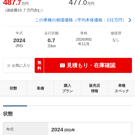
487
477
.7
.0
万円
万円
（諸経費10 .7 万円含む）
この車種の相場価格（平均本体価格：131万円）
年式
走行距離
車検
修復歴
2024
0.7
2026(R8)
なし
年11月
(R6)
万km
無
見積もり・在庫確認
料
購入
販売店
車種
状態
装備
プラン
情報
スペック
状態
2024
年式
(R6)
年