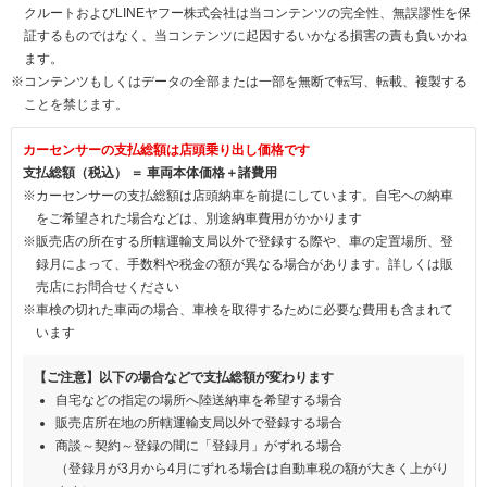
クルートおよびLINEヤフー株式会社は当コンテンツの完全性、無誤謬性を保
証するものではなく、当コンテンツに起因するいかなる損害の責も負いかね
ます。
※コンテンツもしくはデータの全部または一部を無断で転写、転載、複製する
ことを禁じます。
カーセンサーの支払総額は店頭乗り出し価格です
支払総額（税込） ＝ 車両本体価格＋諸費用
※カーセンサーの支払総額は店頭納車を前提にしています。自宅への納車
をご希望された場合などは、別途納車費用がかかります
※販売店の所在する所轄運輸支局以外で登録する際や、車の定置場所、登
録月によって、手数料や税金の額が異なる場合があります。詳しくは販
売店にお問合せください
※車検の切れた車両の場合、車検を取得するために必要な費用も含まれて
います
【ご注意】以下の場合などで支払総額が変わります
自宅などの指定の場所へ陸送納車を希望する場合
販売店所在地の所轄運輸支局以外で登録する場合
商談～契約～登録の間に「登録月」がずれる場合
（登録月が3月から4月にずれる場合は自動車税の額が大きく上がり