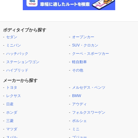
ボディタイプから探す
セダン
オープンカー
ミニバン
SUV・クロカン
ハッチバック
クーペ・スポーツカー
ステーションワゴン
軽自動車
ハイブリッド
その他
メーカーから探す
トヨタ
メルセデス・ベンツ
レクサス
BMW
日産
アウディ
ホンダ
フォルクスワーゲン
三菱
ポルシェ
マツダ
ミニ
スバル
プジョー