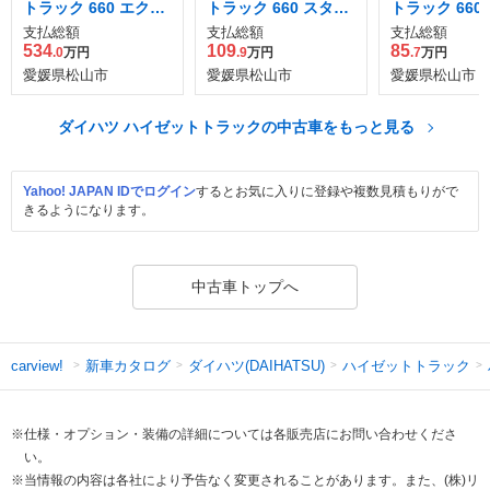
トラック 660 エクス
トラック 660 スタン
トラック 660
トラ 3方開 4WD
ダード 3方開
ダード スマー
支払総額
支払総額
支払総額
スト 非装着車
534
109
85
.0
万円
.9
万円
.7
万円
愛媛県松山市
愛媛県松山市
愛媛県松山市
ダイハツ ハイゼットトラックの中古車をもっと見る
Yahoo! JAPAN IDでログイン
するとお気に入りに登録や複数見積もりがで
きるようになります。
中古車トップへ
新車カタログ
ダイハツ(DAIHATSU)
ハイゼットトラック
carview!
※仕様・オプション・装備の詳細については各販売店にお問い合わせくださ
い。
※当情報の内容は各社により予告なく変更されることがあります。また、(株)リ