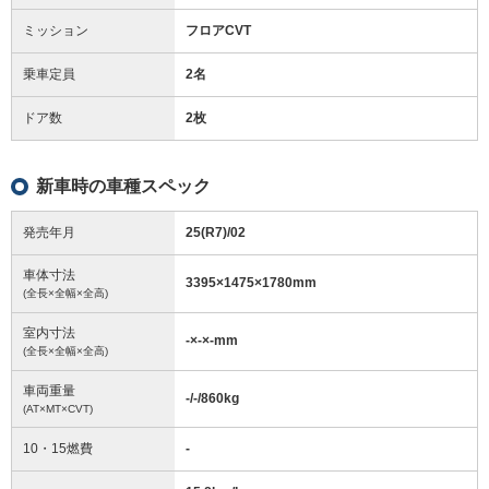
ミッション
フロアCVT
乗車定員
2名
ドア数
2枚
新車時の車種スペック
発売年月
25(R7)/02
車体寸法
3395
×
1475
×
1780
mm
(全長×全幅×全高)
室内寸法
-
×
-
×
-
mm
(全長×全幅×全高)
車両重量
-/-/860
kg
(AT×MT×CVT)
10・15燃費
-