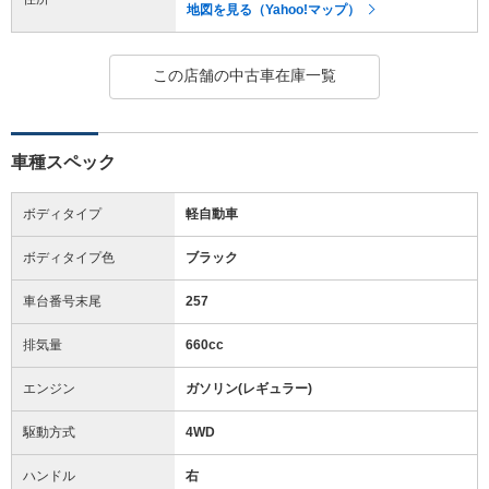
地図を見る（Yahoo!マップ）
この店舗の中古車在庫一覧
車種スペック
ボディタイプ
軽自動車
ボディタイプ色
ブラック
車台番号末尾
257
排気量
660cc
エンジン
ガソリン(レギュラー)
駆動方式
4WD
ハンドル
右