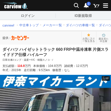
carview!
検索
通知
i
ログイン
ID新規取得
中古車トップ
メーカー一覧
ダイハツの車種一覧
ダイハ
carview!
提供：
お気に入り
最近見た
一覧を見る
中古車
ダイハツ ハイゼットトラック 660 FRP中温冷凍車 片側スラ
イドドア仕様 ハイルーフ
日章冷凍2コンプ・温度ー5℃・樹脂スノコ・/
支払総額：
116.9
万円
本体価格：
104.9
万円
諸経費：
12.0
万円
年式：
2015
年
走行距離：
9.5
万km
修復歴：
なし
1
/
20