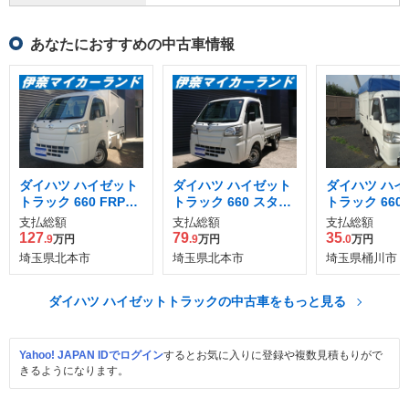
あなたにおすすめの中古車情報
ダイハツ ハイゼット
ダイハツ ハイゼット
ダイハツ ハイ
トラック 660 FRP中
トラック 660 スタン
トラック 660
温冷凍車 片側スライ
ダード 3方開 4WD
バン
支払総額
支払総額
支払総額
ドドア仕様 ハイルー
127
79
35
.9
万円
.9
万円
.0
万円
フ
埼玉県北本市
埼玉県北本市
埼玉県桶川市
ダイハツ ハイゼットトラックの中古車をもっと見る
Yahoo! JAPAN IDでログイン
するとお気に入りに登録や複数見積もりがで
きるようになります。