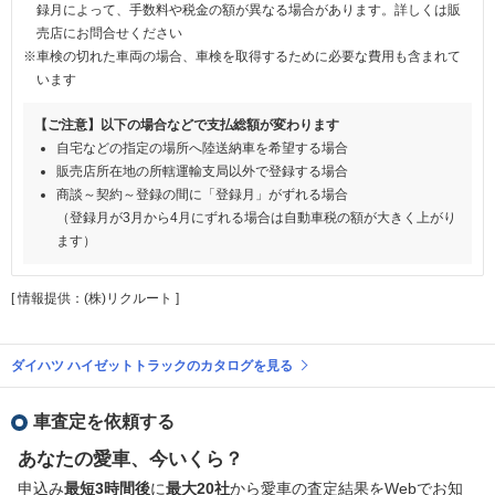
録月によって、手数料や税金の額が異なる場合があります。詳しくは販
売店にお問合せください
※車検の切れた車両の場合、車検を取得するために必要な費用も含まれて
います
【ご注意】以下の場合などで支払総額が変わります
自宅などの指定の場所へ陸送納車を希望する場合
販売店所在地の所轄運輸支局以外で登録する場合
商談～契約～登録の間に「登録月」がずれる場合
（登録月が3月から4月にずれる場合は自動車税の額が大きく上がり
ます）
[ 情報提供：(株)リクルート ]
ダイハツ ハイゼットトラックのカタログを見る
車査定を依頼する
あなたの愛車、今いくら？
申込み
最短3時間後
に
最大20社
から愛車の査定結果をWebでお知