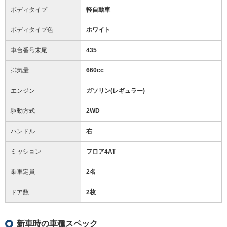
ボディタイプ
軽自動車
ボディタイプ色
ホワイト
車台番号末尾
435
排気量
660cc
エンジン
ガソリン(レギュラー)
駆動方式
2WD
ハンドル
右
ミッション
フロア4AT
乗車定員
2名
ドア数
2枚
新車時の車種スペック