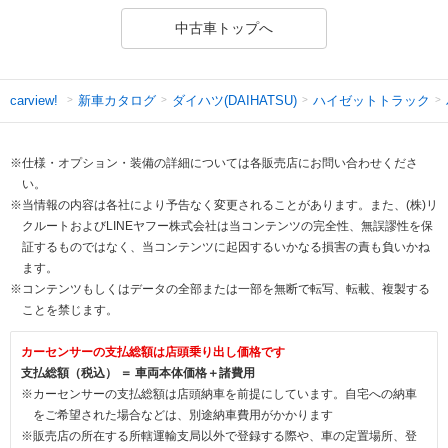
中古車トップへ
新車カタログ
ダイハツ(DAIHATSU)
ハイゼットトラック
carview!
※仕様・オプション・装備の詳細については各販売店にお問い合わせくださ
い。
※当情報の内容は各社により予告なく変更されることがあります。また、(株)リ
クルートおよびLINEヤフー株式会社は当コンテンツの完全性、無誤謬性を保
証するものではなく、当コンテンツに起因するいかなる損害の責も負いかね
ます。
※コンテンツもしくはデータの全部または一部を無断で転写、転載、複製する
ことを禁じます。
カーセンサーの支払総額は店頭乗り出し価格です
支払総額（税込） ＝ 車両本体価格＋諸費用
※カーセンサーの支払総額は店頭納車を前提にしています。自宅への納車
をご希望された場合などは、別途納車費用がかかります
※販売店の所在する所轄運輸支局以外で登録する際や、車の定置場所、登