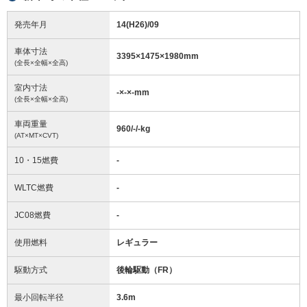
発売年月
14(H26)/09
車体寸法
3395
×
1475
×
1980
mm
(全長×全幅×全高)
室内寸法
-
×
-
×
-
mm
(全長×全幅×全高)
車両重量
960/-/-
kg
(AT×MT×CVT)
10・15燃費
-
WLTC燃費
-
JC08燃費
-
使用燃料
レギュラー
駆動方式
後輪駆動（FR）
最小回転半径
3.6
m