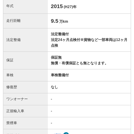
2015
年式
(H27)
年
9.5
走行距離
万km
法定整備付
法定整備
法定24ヶ月点検付※貨物など一部車両は12ヶ月
点検
保証無
保証
無償・有償保証とも無となります。
車検
車検整備付
修復歴
なし
ワンオーナー
-
正規輸入車
-
禁煙車
-