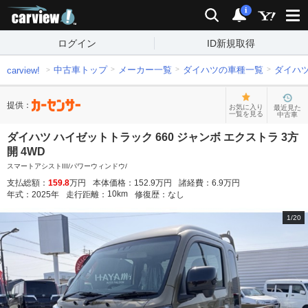
carview!
検索
通知
i
ログイン
ID新規取得
中古車トップ
メーカー一覧
ダイハツの車種一覧
ダイハ
carview!
提供：
お気に入り
最近見た
一覧を見る
中古車
ダイハツ ハイゼットトラック 660 ジャンボ エクストラ 3方
開 4WD
スマートアシストIII/パワーウィンドウ/
支払総額：
159.8
万円
本体価格：
152.9
万円
諸経費：
6.9
万円
10
km
年式：
2025
年
走行距離：
修復歴：
なし
1
/
20