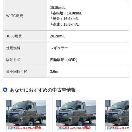
15.8km/L
└市街地：14.9km/L
WLTC燃費
└郊外：16.9km/L
└高速：15.5km/L
JC08燃費
20.2km/L
使用燃料
レギュラー
駆動方式
四輪駆動（4WD）
最小回転半径
3.6
m
あなたにおすすめの中古車情報