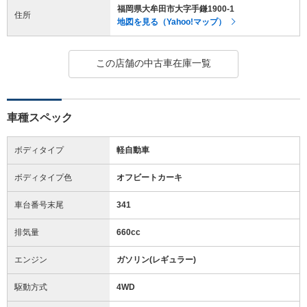
福岡県大牟田市大字手鎌1900-1
住所
地図を見る（Yahoo!マップ）
この店舗の中古車在庫一覧
車種スペック
ボディタイプ
軽自動車
ボディタイプ色
オフビートカーキ
車台番号末尾
341
排気量
660cc
エンジン
ガソリン(レギュラー)
駆動方式
4WD