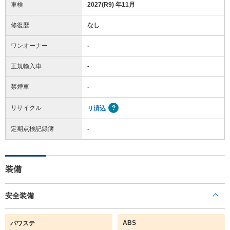
車検
2027(R9) 年11月
修復歴
なし
ワンオーナー
-
正規輸入車
-
禁煙車
-
リサイクル
リ済込
定期点検記録簿
-
装備
安全装備
ABS
パワステ