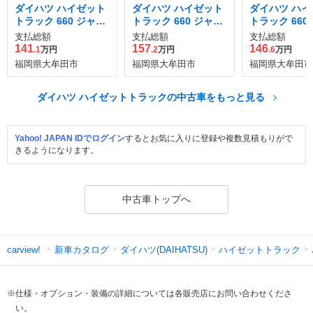
ダイハツ ハイゼット
ダイハツ ハイゼット
ダイハツ ハイ
トラック 660 ジャン
トラック 660 ジャン
トラック 660
ボ エクストラ 3方開
ボ エクストラ 3方開
ボ エクストラ
支払総額
支払総額
支払総額
4WD
141
157
146
.1
万円
.2
万円
.6
万円
福岡県大牟田市
福岡県大牟田市
福岡県大牟田市
ダイハツ ハイゼットトラックの中古車をもっと見る
Yahoo! JAPAN IDでログイン
するとお気に入りに登録や複数見積もりがで
きるようになります。
中古車トップへ
新車カタログ
ダイハツ(DAIHATSU)
ハイゼットトラック
carview!
※仕様・オプション・装備の詳細については各販売店にお問い合わせくださ
い。