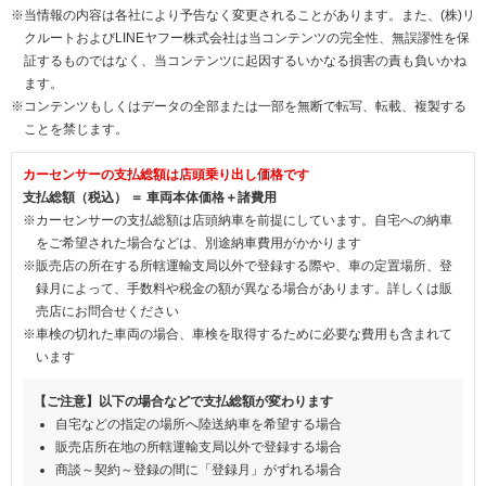
※当情報の内容は各社により予告なく変更されることがあります。また、(株)リ
クルートおよびLINEヤフー株式会社は当コンテンツの完全性、無誤謬性を保
証するものではなく、当コンテンツに起因するいかなる損害の責も負いかね
ます。
※コンテンツもしくはデータの全部または一部を無断で転写、転載、複製する
ことを禁じます。
カーセンサーの支払総額は店頭乗り出し価格です
支払総額（税込） ＝ 車両本体価格＋諸費用
※カーセンサーの支払総額は店頭納車を前提にしています。自宅への納車
をご希望された場合などは、別途納車費用がかかります
※販売店の所在する所轄運輸支局以外で登録する際や、車の定置場所、登
録月によって、手数料や税金の額が異なる場合があります。詳しくは販
売店にお問合せください
※車検の切れた車両の場合、車検を取得するために必要な費用も含まれて
います
【ご注意】以下の場合などで支払総額が変わります
自宅などの指定の場所へ陸送納車を希望する場合
販売店所在地の所轄運輸支局以外で登録する場合
商談～契約～登録の間に「登録月」がずれる場合