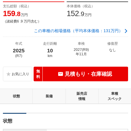
支払総額（税込）
本体価格（税込）
159
152
.8
.9
万円
万円
（諸経費6 .9 万円含む）
この車種の相場価格（平均本体価格：131万円）
年式
走行距離
車検
修復歴
2025
10
2027(R9)
なし
年11月
(R7)
km
無
見積もり・在庫確認
料
販売店
車種
状態
装備
情報
スペック
状態