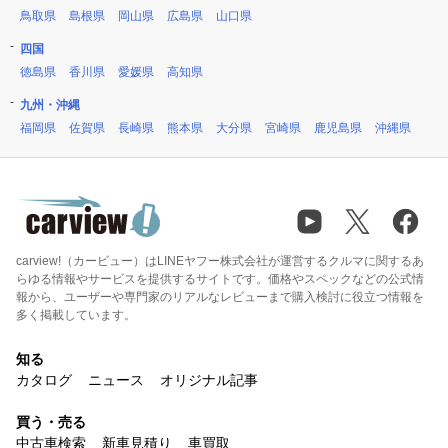
鳥取県
島根県
岡山県
広島県
山口県
四国
徳島県
香川県
愛媛県
高知県
九州・沖縄
福岡県
佐賀県
長崎県
熊本県
大分県
宮崎県
鹿児島県
沖縄県
carview!（カービュー）はLINEヤフー株式会社が運営するクルマに関するあ
らゆる情報やサービスを提供するサイトです。価格やスペックなどの公式情
報から、ユーザーや専門家のリアルなレビューまで購入検討に役立つ情報を
多く掲載しています。
知る
カタログ
ニュース
オリジナル記事
買う・売る
中古車検索
新車見積り
車買取