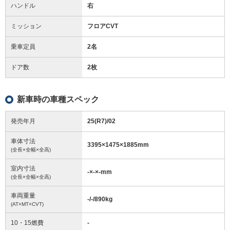
ハンドル
右
ミッション
フロアCVT
乗車定員
2名
ドア数
2枚
新車時の車種スペック
発売年月
25(R7)/02
車体寸法
3395
×
1475
×
1885
mm
(全長×全幅×全高)
室内寸法
-
×
-
×
-
mm
(全長×全幅×全高)
車両重量
-/-/890
kg
(AT×MT×CVT)
10・15燃費
-