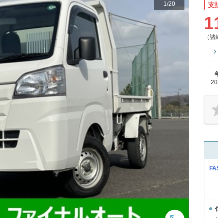
1
/
20
支
1
（諸
2
FA