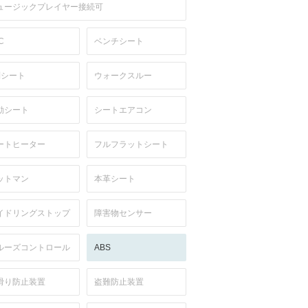
ュージックプレイヤー接続可
C
ベンチシート
列シート
ウォークスルー
動シート
シートエアコン
ートヒーター
フルフラットシート
ットマン
本革シート
イドリングストップ
障害物センサー
ルーズコントロール
ABS
滑り防止装置
盗難防止装置