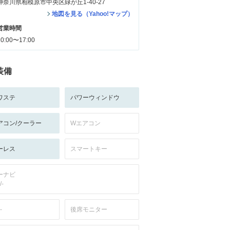
神奈川県相模原市中央区緑が丘1-40-27
地図を見る（Yahoo!マップ）
営業時間
10:00〜17:00
装備
ワステ
パワーウィンドウ
アコン/クーラー
Wエアコン
ーレス
スマートキー
ーナビ
/-
-
後席モニター