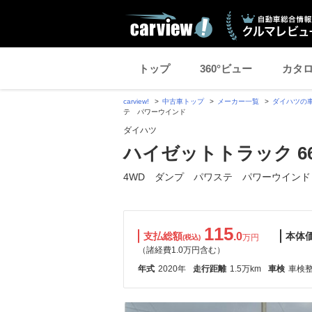
トップ
360°ビュー
カタ
carview!
中古車トップ
メーカー一覧
ダイハツの
テ パワーウインド
ダイハツ
ハイゼットトラック 660
4WD ダンプ パワステ パワーウインド
115
支払総額
.0
本体
万円
(税込)
（諸経費1.0万円含む）
年式
2020年
走行距離
1.5万km
車検
車検