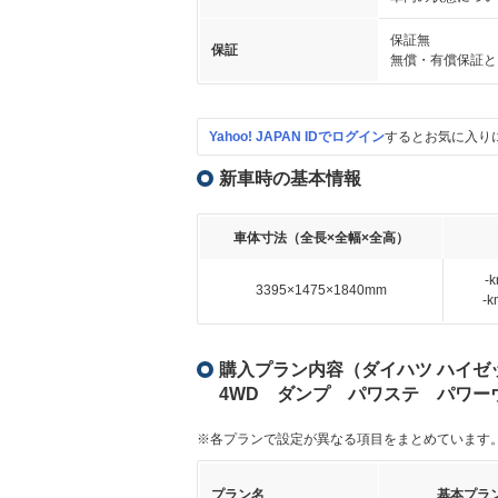
保証無
保証
無償・有償保証と
Yahoo! JAPAN IDでログイン
するとお気に入り
新車時の基本情報
車体寸法（全長×全幅×全高）
-
3395×1475×1840mm
-
購入プラン内容（ダイハツ ハイゼットト
4WD ダンプ パワステ パワー
※各プランで設定が異なる項目をまとめています
プラン名
基本プラ