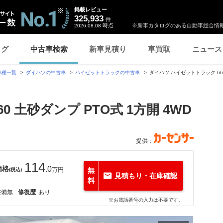
掲載レビュー
325,933
件
時点
※新車カタログのある自動車総合情報
2026.08.08
ログ
中古車検索
新車見積り
車買取
ニュース
車種一覧
ダイハツの中古車
ハイゼットトラックの中古車
ダイハツ ハイゼットトラック 660
 土砂ダンプ PTO式 1方開 4WD
提供：
114
価格
.0
万円
無
(税込)
見積もり・在庫確認
料
整備無
修復歴
あり
※お電話番号の入力は不要です。