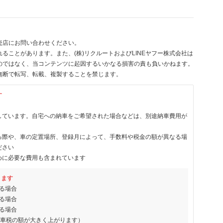
売店にお問い合わせください。
ることがあります。また、(株)リクルートおよびLINEヤフー株式会社は
のではなく、当コンテンツに起因するいかなる損害の責も負いかねます。
無断で転写、転載、複製することを禁じます。
す
しています。自宅への納車をご希望された場合などは、別途納車費用が
る際や、車の定置場所、登録月によって、手数料や税金の額が異なる場
ださい
めに必要な費用も含まれています
ります
る場合
る場合
る場合
動車税の額が大きく上がります）