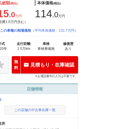
払総額
本体価格
(税込)
(税込)
15
114
.0
.0
万円
万円
経費1.0万円含む）
この車種の相場価格
（平均本体価格：131.7万円）
年式
走行距離
車検
修復歴
020年
1.5万km
車検整備無
あり
無
見積もり・在庫確認
料
※お電話番号の入力は不要です。
店舗情報
S
この店舗の中古車在庫一覧
住所