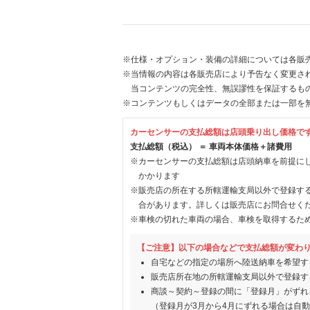
※仕様・オプション・装備の詳細については各販
※当情報の内容は各販売店により予告なく変更され
当コンテンツの完全性、無誤謬性を保証するも
※コンテンツもしくはデータの全部または一部を
カーセンサーの支払総額は店頭乗り出し価格で
支払総額（税込） ＝ 車両本体価格＋諸費用
※カーセンサーの支払総額は店頭納車を前提に
かかります
※販売店の所在する所轄運輸支局以外で登録す
合があります。詳しくは販売店にお問合せく
※車検の切れた車両の場合、車検を取得するた
【ご注意】以下の場合などで支払総額が変わ
自宅などの指定の場所へ陸送納車を希望す
販売店所在地の所轄運輸支局以外で登録す
商談～契約～登録の間に「登録月」がずれ
（登録月が3月から4月にずれる場合は自