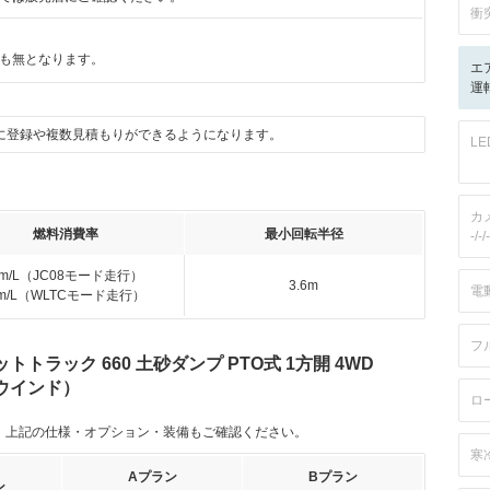
衝
も無となります。
エ
運転
に登録や複数見積もりができるようになります。
L
カ
燃料消費率
最小回転半径
-/-/-
km/L（JC08モード走行）
3.6m
電
km/L（WLTCモード走行）
フ
ラック 660 土砂ダンプ PTO式 1方開 4WD
ウインド）
ロ
。上記の仕様・オプション・装備もご確認ください。
寒
Aプラン
Bプラン
ン