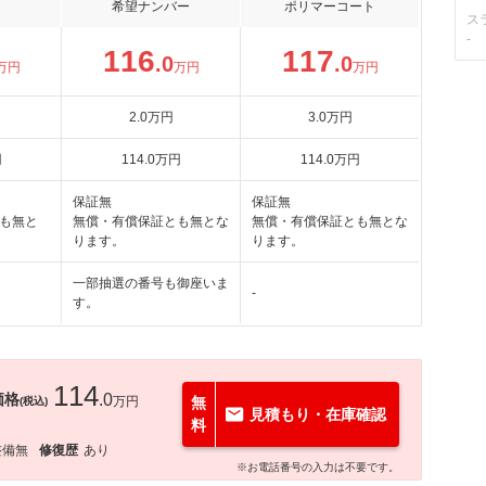
希望ナンバー
ポリマーコート
ス
-
116
117
.0
.0
万円
万円
万円
2
.0
万円
3
.0
万円
円
114
.0
万円
114
.0
万円
保証無
保証無
も無と
無償・有償保証とも無とな
無償・有償保証とも無とな
ります。
ります。
一部抽選の番号も御座いま
-
す。
114
価格
.0
万円
無
(税込)
見積もり・在庫確認
料
整備無
修復歴
あり
※お電話番号の入力は不要です。