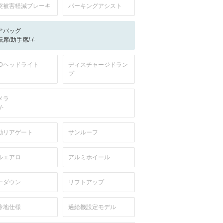
突被害軽減ブレーキ
パーキングアシスト
アバッグ
席/助手席/-/-
EDヘッドライト
ディスチャージドラン
プ
メラ
/-
動リアゲート
サンルーフ
ルエアロ
アルミホイール
ーダウン
リフトアップ
冷地仕様
過給機設定モデル