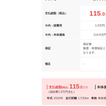
115
.0
支払総額（税込）
※内：諸費用
1
.0
万円
※内：本体価格
114
.0
万
保証無
保証
無償・有償保証と
なります。
補足
-
115
支払総額
.0
本体
万円
(税込)
（諸経費1.0万円含む）
年式
2020年
走行距離
1.5万km
車検
車検