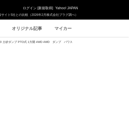
ログイン
[
新規取得
]
Yahoo! JAPAN
サイト5社との比較（2026年2月株式会社プラグ調べ）
オリジナル記事
マイカー
 土砂ダンプ PTO式 1方開 4WD 4WD ダンプ パワス