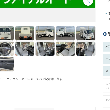
パ
エ
キ
インド エアコン キーレス スペア記録簿 取説
カ
-/-/-
TV: