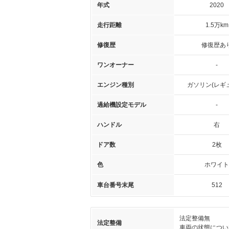
年式
2020
走行距離
1.5万km
修復歴
修復歴あ
ワンオーナー
-
エンジン種別
ガソリン(レギ
過給機設定モデル
-
ハンドル
右
ドア数
2枚
色
ホワイト
車台番号末尾
512
法定整備無
法定整備
車両の状態につい