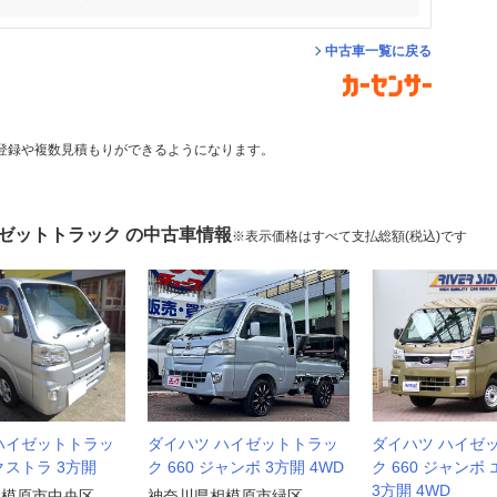
中古車一覧に戻る
登録や複数見積もりができるようになります。
イゼットトラック の中古車情報
※表示価格はすべて支払総額(税込)です
ハイゼットトラッ
ダイハツ ハイゼットトラッ
ダイハツ ハイゼ
エクストラ 3方開
ク 660 ジャンボ 3方開 4WD
ク 660 ジャンボ
3方開 4WD
相模原市中央区
神奈川県相模原市緑区