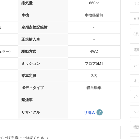
排気量
660cc
ミ
車検
車検整備無
ET
り
定期点検記録簿
○
3
正規輸入車
-
電
ュラー)
駆動方式
4WD
ミッション
フロア5MT
シ
乗車定員
2名
オ
ボディタイプ
軽自動車
ア
禁煙車
-
ク
リサイクル
リ済込
横
ては販売店にご確認ください。