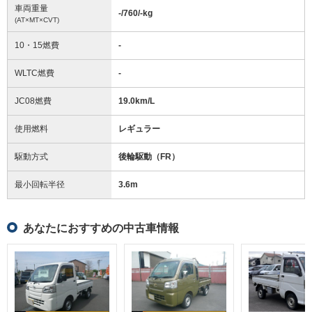
車両重量
-/760/-
kg
(AT×MT×CVT)
10・15燃費
-
WLTC燃費
-
JC08燃費
19.0km/L
使用燃料
レギュラー
駆動方式
後輪駆動（FR）
最小回転半径
3.6
m
あなたにおすすめの中古車情報