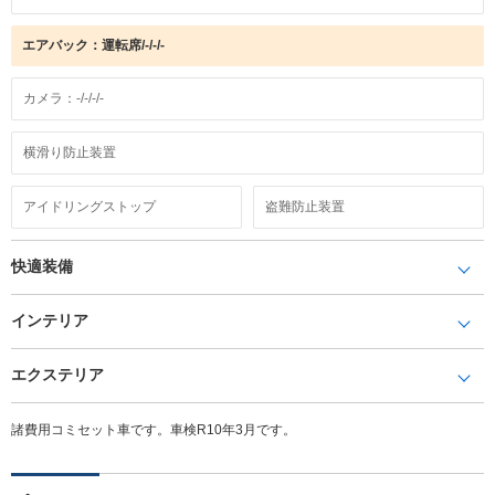
エアバック：運転席/-/-/-
カメラ：-/-/-/-
横滑り防止装置
アイドリングストップ
盗難防止装置
快適装備
インテリア
エクステリア
諸費用コミセット車です。車検R10年3月です。