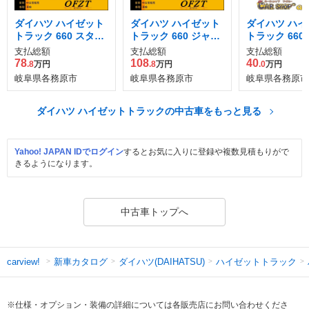
ダイハツ ハイゼット
ダイハツ ハイゼット
ダイハツ ハイ
トラック 660 スタン
トラック 660 ジャン
トラック 660
ダード 3方開 4WD
ボ スタンダード 3方
ン・パワステ
支払総額
支払総額
支払総額
開 4WD
ャル 3方開 4
78
108
40
.8
万円
.8
万円
.0
万円
岐阜県各務原市
岐阜県各務原市
岐阜県各務原市
ダイハツ ハイゼットトラックの中古車をもっと見る
Yahoo! JAPAN IDでログイン
するとお気に入りに登録や複数見積もりがで
きるようになります。
中古車トップへ
新車カタログ
ダイハツ(DAIHATSU)
ハイゼットトラック
carview!
※仕様・オプション・装備の詳細については各販売店にお問い合わせくださ