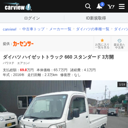
carview!
検索
通知
i
ログイン
ID新規取得
中古車トップ
メーカー一覧
ダイハツの車種一覧
ダイハ
carview!
提供：
お気に入り
最近見た
一覧を見る
中古車
ダイハツ ハイゼットトラック 660 スタンダード 3方開
パワステ エアコン/
支払総額：
69.8
万円
本体価格：
65.7
万円
諸経費：
4.1
万円
年式：
2016
年
走行距離：
2.3
万km
修復歴：
なし
1
/
19