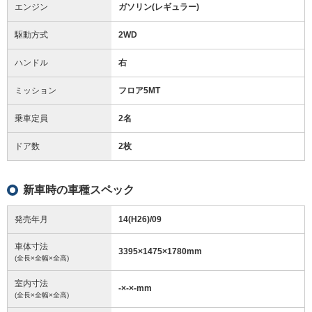
エンジン
ガソリン(レギュラー)
駆動方式
2WD
ハンドル
右
ミッション
フロア5MT
乗車定員
2名
ドア数
2枚
新車時の車種スペック
発売年月
14(H26)/09
車体寸法
3395
×
1475
×
1780
mm
(全長×全幅×全高)
室内寸法
-
×
-
×
-
mm
(全長×全幅×全高)