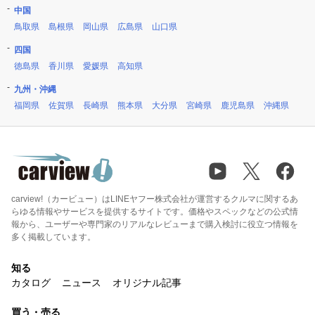
中国
鳥取県
島根県
岡山県
広島県
山口県
四国
徳島県
香川県
愛媛県
高知県
九州・沖縄
福岡県
佐賀県
長崎県
熊本県
大分県
宮崎県
鹿児島県
沖縄県
carview!（カービュー）はLINEヤフー株式会社が運営するクルマに関するあ
らゆる情報やサービスを提供するサイトです。価格やスペックなどの公式情
報から、ユーザーや専門家のリアルなレビューまで購入検討に役立つ情報を
多く掲載しています。
知る
カタログ
ニュース
オリジナル記事
買う・売る