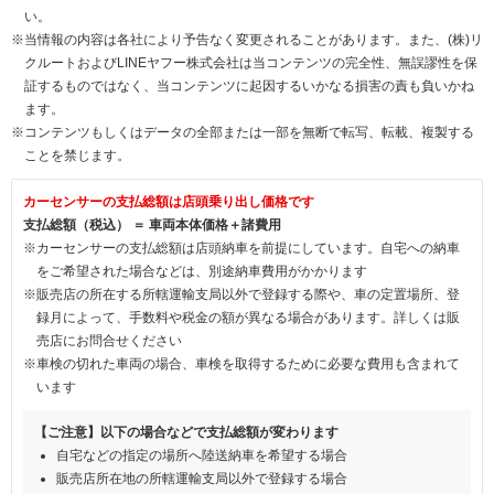
い。
※当情報の内容は各社により予告なく変更されることがあります。また、(株)リ
クルートおよびLINEヤフー株式会社は当コンテンツの完全性、無誤謬性を保
証するものではなく、当コンテンツに起因するいかなる損害の責も負いかね
ます。
※コンテンツもしくはデータの全部または一部を無断で転写、転載、複製する
ことを禁じます。
カーセンサーの支払総額は店頭乗り出し価格です
支払総額（税込） ＝ 車両本体価格＋諸費用
※カーセンサーの支払総額は店頭納車を前提にしています。自宅への納車
をご希望された場合などは、別途納車費用がかかります
※販売店の所在する所轄運輸支局以外で登録する際や、車の定置場所、登
録月によって、手数料や税金の額が異なる場合があります。詳しくは販
売店にお問合せください
※車検の切れた車両の場合、車検を取得するために必要な費用も含まれて
います
【ご注意】以下の場合などで支払総額が変わります
自宅などの指定の場所へ陸送納車を希望する場合
販売店所在地の所轄運輸支局以外で登録する場合