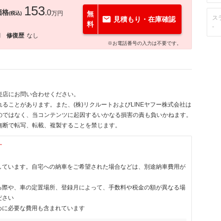
153
価格
.0
万円
無
(税込)
ス
見積もり・在庫確認
料
-
月
修復歴
なし
※お電話番号の入力は不要です。
売店にお問い合わせください。
ることがあります。また、(株)リクルートおよびLINEヤフー株式会社は
のではなく、当コンテンツに起因するいかなる損害の責も負いかねます。
無断で転写、転載、複製することを禁じます。
す
しています。自宅への納車をご希望された場合などは、別途納車費用が
る際や、車の定置場所、登録月によって、手数料や税金の額が異なる場
ださい
めに必要な費用も含まれています