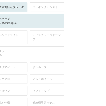
突被害軽減ブレーキ
パーキングアシスト
アバッグ
席/助手席/-/-
EDヘッドライト
ディスチャージドラン
プ
メラ
/-
動リアゲート
サンルーフ
ルエアロ
アルミホイール
ーダウン
リフトアップ
冷地仕様
過給機設定モデル