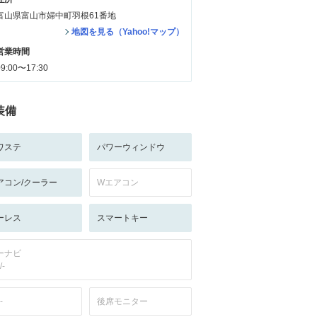
富山県富山市婦中町羽根61番地
地図を見る（Yahoo!マップ）
営業時間
09:00〜17:30
装備
ワステ
パワーウィンドウ
アコン/クーラー
Wエアコン
ーレス
スマートキー
ーナビ
/-
-
後席モニター