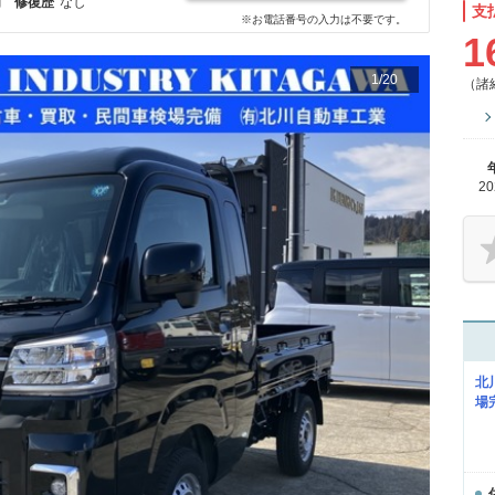
月
修復歴
なし
支
※お電話番号の入力は不要です。
1
1
/
20
（諸
2
北
場