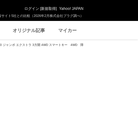
ログイン
[
新規取得
]
Yahoo! JAPAN
サイト5社との比較（2026年2月株式会社プラグ調べ）
オリジナル記事
マイカー
0 ジャンボ エクストラ 3方開 4WD スマートキー 4WD 障