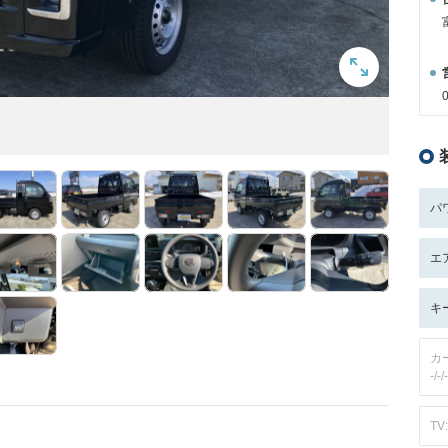
パ
エ
キ
カ
-/-/-
TV: