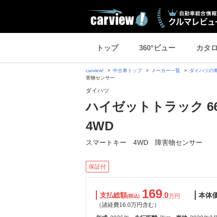
トップ
360°ビュー
カタ
carview!
中古車トップ
メーカー一覧
ダイハツの
害物センサー
ダイハツ
ハイゼットトラック 66
4WD
スマートキー 4WD 障害物センサー
保証付
169
支払総額
.0
本体
万円
(税込)
（諸経費16.0万円含む）