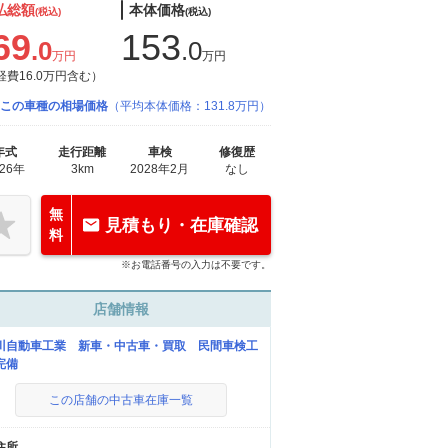
払総額
本体価格
(税込)
(税込)
69
153
.0
.0
万円
万円
経費16.0万円含む）
この車種の相場価格
（平均本体価格：131.8万円）
年式
走行距離
車検
修復歴
026年
3km
2028年2月
なし
無
見積もり・在庫確認
料
※お電話番号の入力は不要です。
店舗情報
川自動車工業 新車・中古車・買取 民間車検工
完備
この店舗の中古車在庫一覧
住所