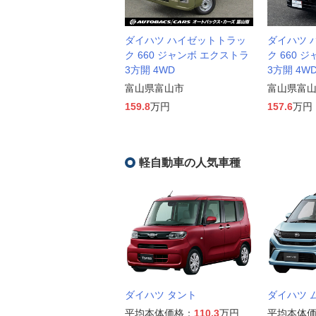
ダイハツ ハイゼットトラッ
ダイハツ 
ク 660 ジャンボ エクストラ
ク 660 
3方開 4WD
3方開 4W
富山県富山市
富山県富
159.8
万円
157.6
万円
軽自動車の人気車種
ダイハツ タント
ダイハツ 
平均本体価格：
110.3
万円
平均本体