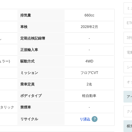
ミ
排気量
660cc
ET
車検
2028年2月
3
し
定期点検記録簿
-
正規輸入車
-
電
ュラー)
駆動方式
4WD
シ
ミッション
フロアCVT
オ
乗車定員
2名
ボディタイプ
軽自動車
ア
タリック
禁煙車
-
ク
リサイクル
リ済込
横