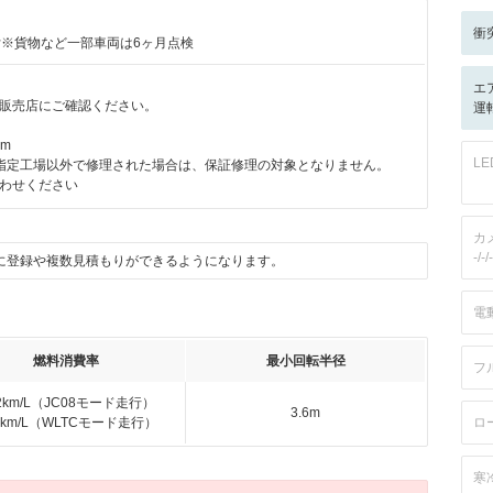
衝
付※貨物など一部車両は6ヶ月点検
エ
販売店にご確認ください。
運転
km
L
指定工場以外で修理された場合は、保証修理の対象となりません。
わせください
カ
-/-/-
に登録や複数見積もりができるようになります。
電
燃料消費率
最小回転半径
フ
.2km/L（JC08モード走行）
3.6m
.8km/L（WLTCモード走行）
ロ
寒