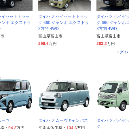
ハイゼットトラッ
ダイハツ ハイゼットトラッ
ダイハツ ハイゼ
ジャンボ エクストラ
ク 660 ジャンボ エクストラ
ク 660 ジャンボ
D
3方開 4WD
3方開 4WD
山市
富山県富山市
富山県富山市
298.6
万円
283.2
万円
ダイ
ムーヴ
ダイハツ ムーヴキャンバス
ダイハツ ハイゼ
ク
価格：
94.2
万円
平均本体価格：
134.6
万円