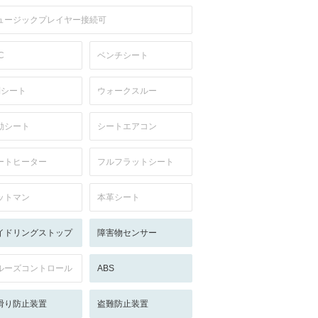
ュージックプレイヤー接続可
C
ベンチシート
列シート
ウォークスルー
動シート
シートエアコン
ートヒーター
フルフラットシート
ットマン
本革シート
イドリングストップ
障害物センサー
ルーズコントロール
ABS
滑り防止装置
盗難防止装置