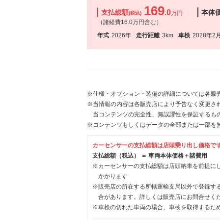
169
支払総額
.0
本体
万円
(税込)
（諸経費16.0万円含む）
年式
2026年
走行距離
3km
車検
2028年2
※仕様・オプション・装備の詳細については各販
※当情報の内容は各販売店により予告なく変更され
当コンテンツの完全性、無誤謬性を保証するも
※コンテンツもしくはデータの全部または一部を
カーセンサーの支払総額は店頭乗り出し価格で
支払総額（税込） ＝ 車両本体価格＋諸費用
※カーセンサーの支払総額は店頭納車を前提に
かかります
※販売店の所在する所轄運輸支局以外で登録す
合があります。詳しくは販売店にお問合せく
※車検の切れた車両の場合、車検を取得するた