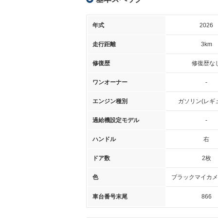
年式
2026
走行距離
3km
修復歴
修復歴な
ワンオーナー
-
エンジン種別
ガソリン(レギ
過給機設定モデル
-
ハンドル
右
ドア数
2枚
色
ブラックマイカメ
車台番号末尾
866