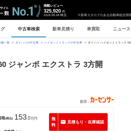
掲載レビュー
325,920
件
時点
※新車カタログのある自動車総合情報
2026.08.08
ログ
中古車検索
新車見積り
車買取
ニュース
車種一覧
ダイハツの中古車
ハイゼットトラックの中古車
ダイハツ ハイゼットトラック 66
0 ジャンボ エクストラ 3方開
提供：
153
価格
.0
万円
無
(税込)
見積もり・在庫確認
料