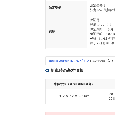
法定整備付
法定整備
法定12ヶ月点検
保証付
詳細については、
保証期間：3ヶ月
保証
保証距離：3,000
■当社または当社
詳しくはお問い合
Yahoo! JAPAN IDでログイン
するとお気に入り
新車時の基本情報
車体寸法（全長×全幅×全高）
20
3395×1475×1885mm
15