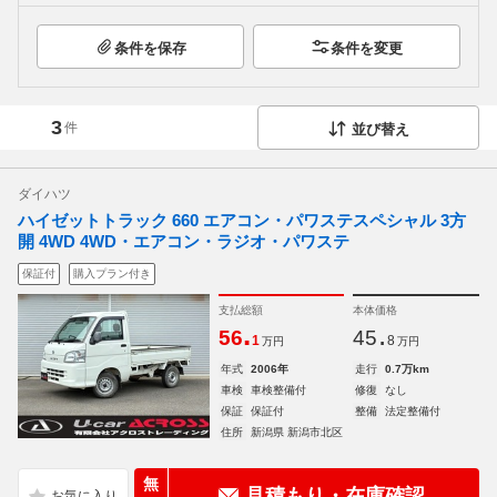
条件を保存
条件を変更
3
件
並び替え
ダイハツ
ハイゼットトラック 660 エアコン・パワステスペシャル 3方
開 4WD 4WD・エアコン・ラジオ・パワステ
保証付
購入プラン付き
支払総額
本体価格
.
.
56
45
1
8
万円
万円
年式
2006年
走行
0.7万km
車検
車検整備付
修復
なし
保証
保証付
整備
法定整備付
住所
新潟県 新潟市北区
無
見積もり・在庫確認