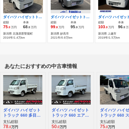
ダイハツ ハイゼットトラック 660 スタンダード 3方開 4WD 4WD ナビ TV ETC バックカメラ
ダイハツ ハイゼットトラック 660 スタンダード 3方開 4WD 禁煙車 マニュアル
総額
本体
総額
本体
総額
本体
75
68
99
95
103
96
.0
万円
.0
万円
.8
万円
.0
万円
.0
万円
.0
万
新潟県 北蒲原郡聖籠町
新潟県 妙高市
新潟県 上越市
2016年/1.4万km
2021年/0.9万km
2019年/1.5万km
あなたにおすすめの中古車情報
ダイハツ ハイゼット
ダイハツ ハイゼット
ダイハツ ハイ
トラック 660 多目的
トラック 660 エアコ
トラック 660 
ダンプ PTO式 3方開
ン・パワステスペシ
ダード 3方開 4
支払総額
支払総額
支払総額
4WD
ャル 3方開 4WD
78
50
75
.0
万円
.0
万円
.0
万円