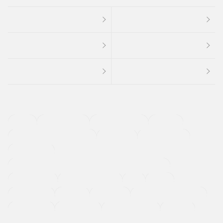
４ＷＤ
定期点検記録簿
ワンオーナーカー
福祉車両
メーカー系販売店取り扱い車
修復歴無し
アルミホイール
寒冷地仕様車
過給機設定モデル（ターボ・スーパーチャージャーなど)
ETC
CDプレーヤー
カーナビゲーション
禁煙車
法定整備付き
保証付き
エアバッグ
ディスチャージドランプ
支払総顔あり
クーポンあり
車両品質評価書付
新着車両