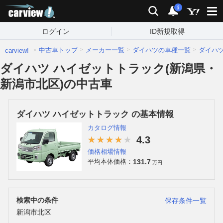
carview!
検索
通知
i
ログイン
ID新規取得
中古車トップ
メーカー一覧
ダイハツの車種一覧
ダイハ
carview!
ダイハツ ハイゼットトラック(新潟県・
新潟市北区)の中古車
ダイハツ ハイゼットトラック の基本情報
カタログ情報
4.3
価格相場情報
131.7
平均本体価格：
万円
検索中の条件
保存条件一覧
新潟市北区