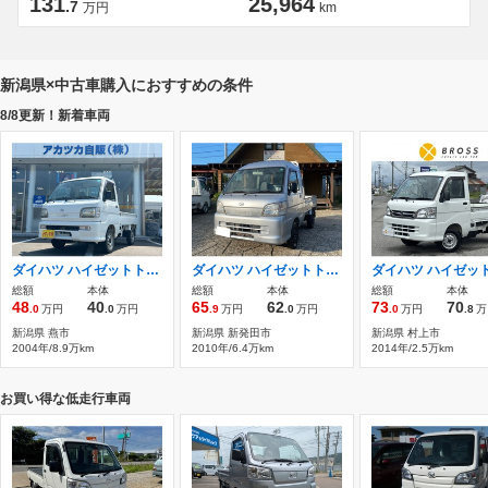
131
25,964
.7
万円
km
新潟県×中古車購入におすすめの条件
8/8更新！新着車両
ダイハツ ハイゼットトラック 4WD M/T
ダイハツ ハイゼットトラック 660 ジャンボ 3方開 4WD エアコン・パワステ・MT5・2年車検
総額
本体
総額
本体
総額
本体
48
40
65
62
73
70
.0
万円
.0
万円
.9
万円
.0
万円
.0
万円
.8
万
新潟県 燕市
新潟県 新発田市
新潟県 村上市
2004年/8.9万km
2010年/6.4万km
2014年/2.5万km
お買い得な低走行車両