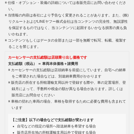
仕様・オプション・装備の詳細については各販売店にお問い合わせくださ
い。
当情報の内容は各社により予告なく変更されることがあります。また、(株)
リクルートおよびLINEヤフー株式会社は当コンテンツの完全性、無誤謬性
を保証するものではなく、当コンテンツに起因するいかなる損害の責も負
いかねます。
コンテンツもしくはデータの全部または一部を無断で転写、転載、複製す
ることを禁じます。
カーセンサーの支払総額は店頭乗り出し価格です
支払総額（税込） ＝ 車両本体価格＋諸費用
カーセンサーの支払総額は店頭納車を前提にしています。自宅への納車
をご希望された場合などは、別途納車費用がかかります
販売店の所在する所轄運輸支局以外で登録する際や、車の定置場所、登
録月によって、手数料や税金の額が異なる場合があります。詳しくは
販売店にお問合せください
車検の切れた車両の場合、車検を取得するために必要な費用も含まれて
います
【ご注意】以下の場合などで支払総額が変わります
自宅などの指定の場所へ陸送納車を希望する場合
販売店所在地の所轄運輸支局以外で登録する場合