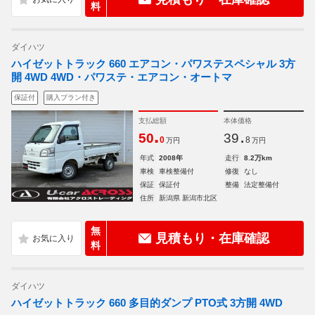
料
ダイハツ
ハイゼットトラック 660 エアコン・パワステスペシャル 3方
開 4WD 4WD・パワステ・エアコン・オートマ
保証付
購入プラン付き
支払総額
本体価格
.
.
50
39
0
8
万円
万円
年式
2008年
走行
8.2万km
車検
車検整備付
修復
なし
保証
保証付
整備
法定整備付
住所
新潟県 新潟市北区
無
見積もり・在庫確認
料
ダイハツ
ハイゼットトラック 660 多目的ダンプ PTO式 3方開 4WD