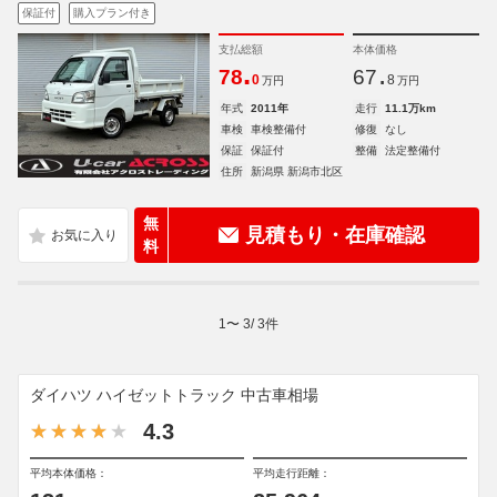
保証付
購入プラン付き
支払総額
本体価格
.
.
78
67
0
8
万円
万円
年式
2011年
走行
11.1万km
車検
車検整備付
修復
なし
保証
保証付
整備
法定整備付
住所
新潟県 新潟市北区
無
見積もり・在庫確認
料
1
〜
3
/
3
件
ダイハツ ハイゼットトラック 中古車相場
4.3
平均本体価格：
平均走行距離：