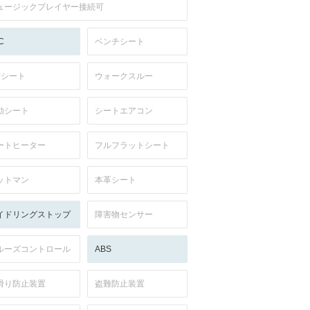
ュージックプレイヤー接続可
C
ベンチシート
列シート
ウォークスルー
動シート
シートエアコン
ートヒーター
フルフラットシート
ットマン
本革シート
イドリングストップ
障害物センサー
ルーズコントロール
ABS
滑り防止装置
盗難防止装置