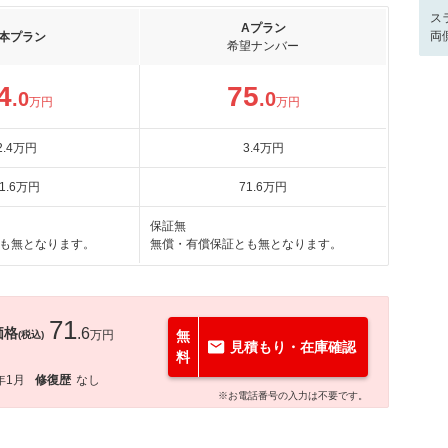
ス
Aプラン
両
本プラン
希望ナンバー
4
75
.0
.0
万円
万円
2
.4
万円
3
.4
万円
1
.6
万円
71
.6
万円
保証無
も無となります。
無償・有償保証とも無となります。
71
価格
.6
万円
無
(税込)
見積もり・在庫確認
料
年1月
修復歴
なし
※お電話番号の入力は不要です。