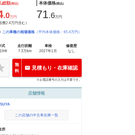
払総額
本体価格
(税込)
(税込)
4
71
.0
.6
万円
万円
経費2.4万円含む）
この車種の相場価格
（平均本体価格：65.4万円）
年式
走行距離
車検
修復歴
019年
7.3万km
2027年1月
なし
無
見積もり・在庫確認
料
※お電話番号の入力は不要です。
店舗情報
SUYA
この店舗の中古車在庫一覧
住所