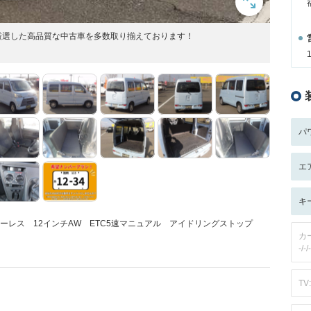
厳選した高品質な中古車を多数取り揃えております！
パ
エ
キ
キーレス 12インチAW ETC5速マニュアル アイドリングストップ
カ
-/-/-
TV: