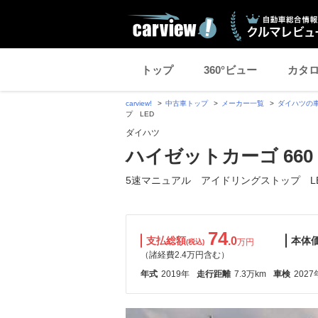
トップ
360°ビュー
カタ
carview!
中古車トップ
メーカー一覧
ダイハツの
プ LED
ダイハツ
ハイゼットカーゴ 66
5速マニュアル アイドリングストップ L
74
支払総額
.0
本体
万円
(税込)
（諸経費2.4万円含む）
年式
2019年
走行距離
7.3万km
車検
2027