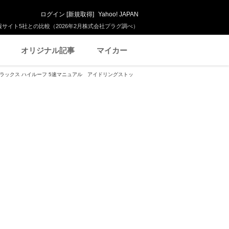
ログイン
[
新規取得
]
Yahoo! JAPAN
サイト5社との比較（2026年2月株式会社プラグ調べ）
オリジナル記事
マイカー
 デラックス ハイルーフ 5速マニュアル アイドリングストッ