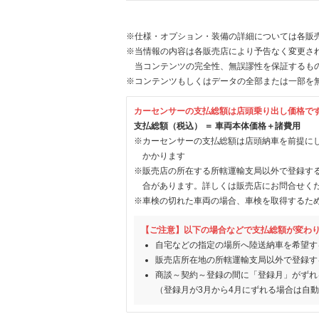
※仕様・オプション・装備の詳細については各販
※当情報の内容は各販売店により予告なく変更され
当コンテンツの完全性、無誤謬性を保証するも
※コンテンツもしくはデータの全部または一部を
カーセンサーの支払総額は店頭乗り出し価格で
支払総額（税込） ＝ 車両本体価格＋諸費用
※カーセンサーの支払総額は店頭納車を前提に
かかります
※販売店の所在する所轄運輸支局以外で登録す
合があります。詳しくは販売店にお問合せく
※車検の切れた車両の場合、車検を取得するた
【ご注意】以下の場合などで支払総額が変わ
自宅などの指定の場所へ陸送納車を希望す
販売店所在地の所轄運輸支局以外で登録す
商談～契約～登録の間に「登録月」がずれ
（登録月が3月から4月にずれる場合は自