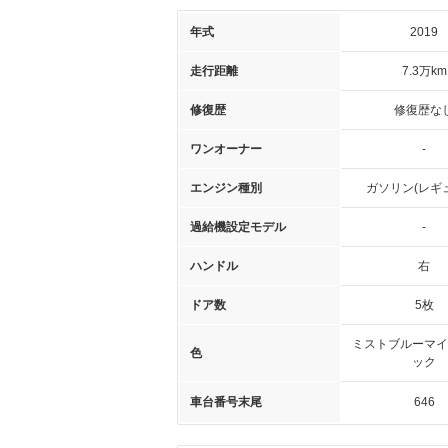
年式
2019
走行距離
7.3万km
修復歴
修復歴な
ワンオーナー
-
エンジン種別
ガソリン(レギ
過給機設定モデル
-
ハンドル
右
ドア数
5枚
ミストブルーマイ
色
ック
車台番号末尾
646