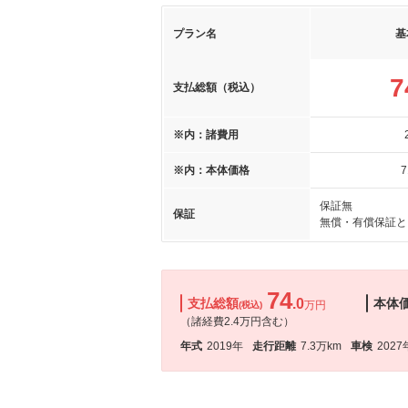
プラン名
基
7
支払総額（税込）
※内：諸費用
※内：本体価格
7
保証無
保証
無償・有償保証と
74
支払総額
.0
本体
万円
(税込)
（諸経費2.4万円含む）
年式
2019年
走行距離
7.3万km
車検
2027