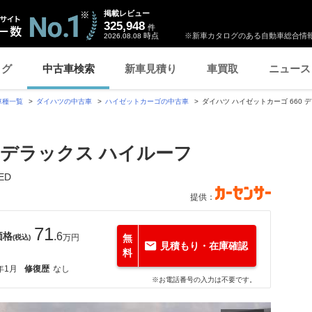
掲載レビュー
325,948
件
時点
※新車カタログのある自動車総合情報
2026.08.08
ログ
中古車検索
新車見積り
車買取
ニュース
車種一覧
ダイハツの中古車
ハイゼットカーゴの中古車
ダイハツ ハイゼットカーゴ 660
0 デラックス ハイルーフ
ED
提供：
71
価格
.6
万円
無
(税込)
見積もり・在庫確認
料
年1月
修復歴
なし
※お電話番号の入力は不要です。