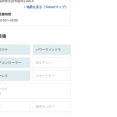
福岡県古賀市筵内1184-4
地図を見る（Yahoo!マップ）
営業時間
10:00〜19:00
装備
ワステ
パワーウィンドウ
アコン/クーラー
Wエアコン
ーレス
スマートキー
ーナビ
/-
-
後席モニター