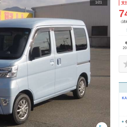
1
/
21
支
7
（諸
2
KA