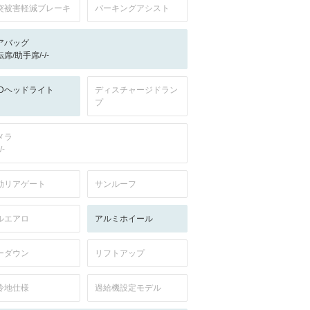
突被害軽減ブレーキ
パーキングアシスト
アバッグ
席/助手席/-/-
EDヘッドライト
ディスチャージドラン
プ
メラ
/-
動リアゲート
サンルーフ
ルエアロ
アルミホイール
ーダウン
リフトアップ
冷地仕様
過給機設定モデル