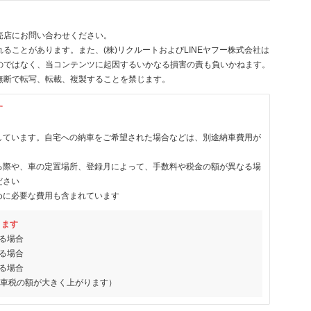
売店にお問い合わせください。
ることがあります。また、(株)リクルートおよびLINEヤフー株式会社は
のではなく、当コンテンツに起因するいかなる損害の責も負いかねます。
無断で転写、転載、複製することを禁じます。
す
しています。自宅への納車をご希望された場合などは、別途納車費用が
る際や、車の定置場所、登録月によって、手数料や税金の額が異なる場
ださい
めに必要な費用も含まれています
ります
る場合
る場合
る場合
動車税の額が大きく上がります）