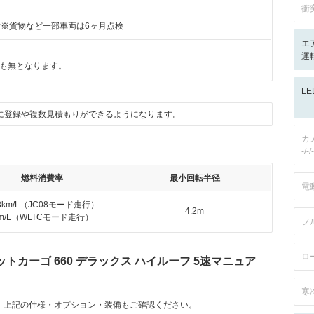
衝
付※貨物など一部車両は6ヶ月点検
エ
運転
も無となります。
L
に登録や複数見積もりができるようになります。
カ
-/-/-
燃料消費率
最小回転半径
電
.8km/L（JC08モード走行）
4.2m
km/L（WLTCモード走行）
フ
ロ
トカーゴ 660 デラックス ハイルーフ 5速マニュア
）
寒
。上記の仕様・オプション・装備もご確認ください。