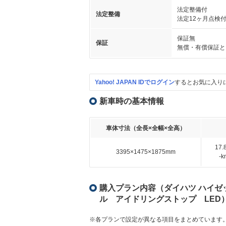
法定整備付
法定整備
法定12ヶ月点検
保証無
保証
無償・有償保証と
Yahoo! JAPAN IDでログイン
するとお気に入り
新車時の基本情報
車体寸法（全長×全幅×全高）
17
3395×1475×1875mm
-
購入プラン内容（ダイハツ ハイゼッ
ル アイドリングストップ LED
※各プランで設定が異なる項目をまとめています