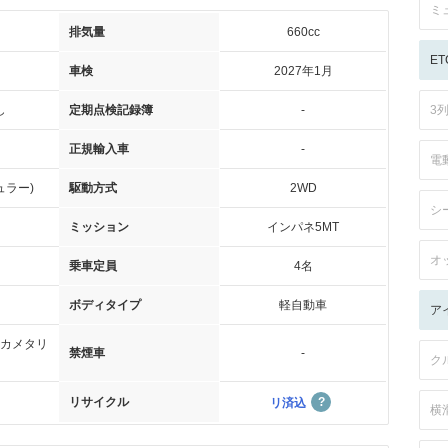
ミ
排気量
660cc
ET
車検
2027年1月
し
定期点検記録簿
-
3
正規輸入車
-
電
ュラー)
駆動方式
2WD
シ
ミッション
インパネ5MT
オ
乗車定員
4名
ボディタイプ
軽自動車
ア
カメタリ
禁煙車
-
ク
リサイクル
リ済込
横