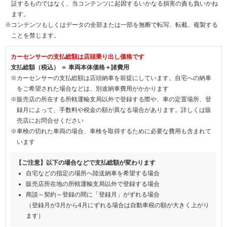
証するものではなく、当コンテンツに起因するいかなる損害の責も負いかね
ます。
※コンテンツもしくはデータの全部または一部を無断で転写、転載、複製する
ことを禁じます。
カーセンサーの支払総額は店頭乗り出し価格です
支払総額（税込） ＝ 車両本体価格＋諸費用
※カーセンサーの支払総額は店頭納車を前提にしています。自宅への納車
をご希望された場合などは、別途納車費用がかかります
※販売店の所在する所轄運輸支局以外で登録する際や、車の定置場所、登
録月によって、手数料や税金の額が異なる場合があります。詳しくは販
売店にお問合せください
※車検の切れた車両の場合、車検を取得するために必要な費用も含まれて
います
【ご注意】以下の場合などで支払総額が変わります
自宅などの指定の場所へ陸送納車を希望する場合
販売店所在地の所轄運輸支局以外で登録する場合
商談～契約～登録の間に「登録月」がずれる場合
（登録月が3月から4月にずれる場合は自動車税の額が大きく上がり
ます）