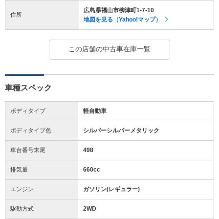
広島県福山市柳津町1-7-10
住所
地図を見る（Yahoo!マップ）
この店舗の中古車在庫一覧
車種スペック
ボディタイプ
軽自動車
ボディタイプ色
シルバーシルバーメタリック
車台番号末尾
498
排気量
660cc
エンジン
ガソリン(レギュラー)
駆動方式
2WD