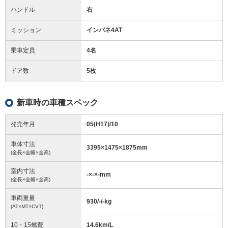
ハンドル
右
ミッション
インパネ4AT
乗車定員
4名
ドア数
5枚
新車時の車種スペック
発売年月
05(H17)/10
車体寸法
3395
×
1475
×
1875
mm
(全長×全幅×全高)
室内寸法
-
×
-
×
-
mm
(全長×全幅×全高)
車両重量
930/-/-
kg
(AT×MT×CVT)
10・15燃費
14.6km/L