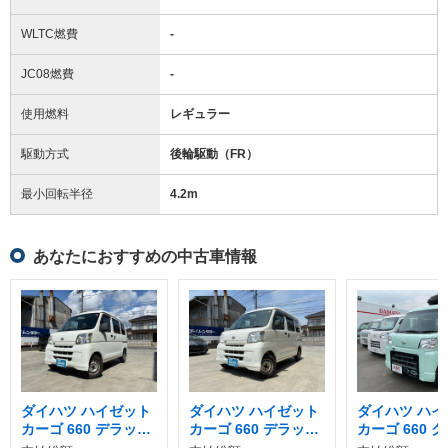
WLTC燃費
-
JC08燃費
-
使用燃料
レギュラー
駆動方式
後輪駆動（FR）
最小回転半径
4.2
m
あなたにおすすめの中古車情報
ダイハツ ハイゼット
ダイハツ ハイゼット
ダイハツ ハイ
カーゴ 660 デラック
カーゴ 660 デラック
カーゴ 660 
ス ハイルーフ
ス ハイルーフ