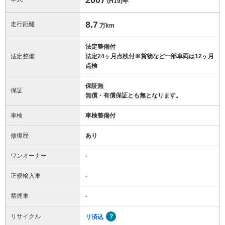
(H19)
年
8.7
走行距離
万km
法定整備付
法定整備
法定24ヶ月点検付※貨物など一部車両は12ヶ月
点検
保証無
保証
無償・有償保証とも無となります。
車検
車検整備付
修復歴
あり
ワンオーナー
-
正規輸入車
-
禁煙車
-
リサイクル
リ済込