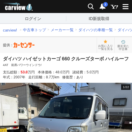
carview!
検索
通知
i
ログイン
ID新規取得
中古車トップ
メーカー一覧
ダイハツの車種一覧
ダイハ
carview!
提供：
お気に入り
最近見た
一覧を見る
中古車
ダイハツ ハイゼットカーゴ 660 クルーズターボ ハイルーフ
4AT 前席パワーウインドウ/
支払総額：
53.0
万円
本体価格：
48.0
万円
諸経費：
5.0
万円
年式：
2007
年
走行距離：
8.7
万km
修復歴：
あり
1
/
22