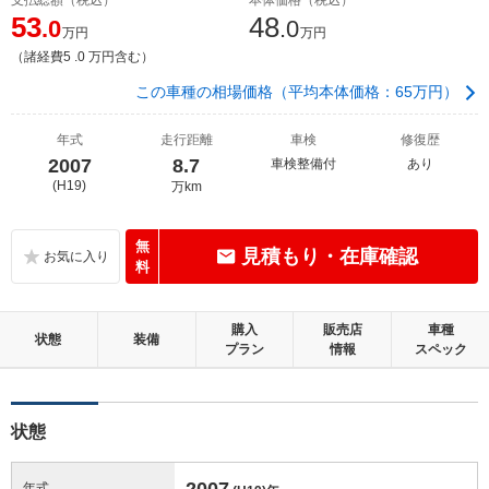
53
48
.0
.0
万円
万円
（諸経費5 .0 万円含む）
この車種の相場価格（平均本体価格：65万円）
年式
走行距離
車検
修復歴
2007
8.7
車検整備付
あり
(H19)
万km
無
見積もり・在庫確認
料
購入
販売店
車種
状態
装備
プラン
情報
スペック
状態
2007
年式