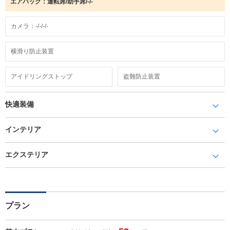
エアバック：運転席/助手席/-/-
カメラ：-/-/-/-
横滑り防止装置
アイドリングストップ
盗難防止装置
快適装備
インテリア
エクステリア
プラン