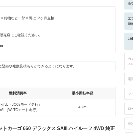
衝
付※貨物など一部車両は12ヶ月点検
エ
運転
販売店にご確認ください。
L
km
カ
-/-/-
に登録や複数見積もりができるようになります。
電
燃料消費率
最小回転半径
フ
.4km/L（JC08モード走行）
4.2m
ロ
km/L（WLTCモード走行）
寒
ーゴ 660 デラックス SAIII ハイルーフ 4WD 純正