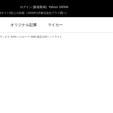
ログイン
[
新規取得
]
Yahoo! JAPAN
サイト5社との比較（2026年2月株式会社プラグ調べ）
オリジナル記事
マイカー
ラックス SAIII ハイルーフ 4WD 純正LEDヘットライト