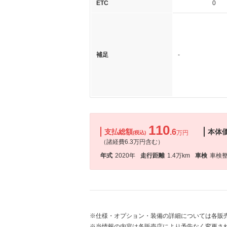
ETC
0
補足
-
110
支払総額
.6
本体
万円
(税込)
（諸経費6.3万円含む）
年式
2020年
走行距離
1.4万km
車検
車検
※仕様・オプション・装備の詳細については各販
※当情報の内容は各販売店により予告なく変更され