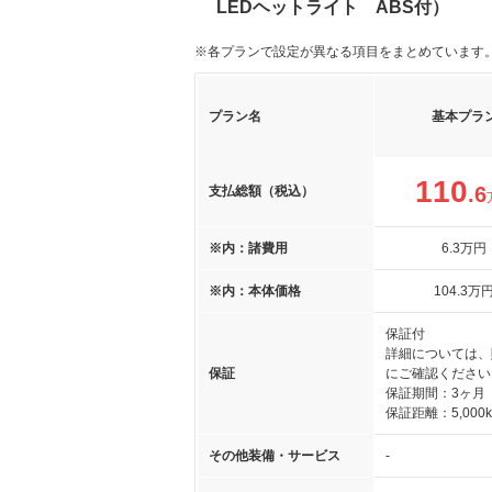
LEDヘットライト ABS付）
※各プランで設定が異なる項目をまとめています
プラン名
基本プラ
110
.6
支払総額（税込）
※内：諸費用
6
.3
万円
※内：本体価格
104
.3
万
保証付
詳細については、
保証
にご確認ください
保証期間：3ヶ月
保証距離：5,000
その他装備・サービス
-