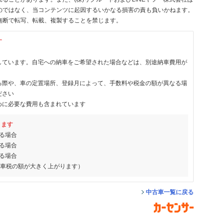
のではなく、当コンテンツに起因するいかなる損害の責も負いかねます。
無断で転写、転載、複製することを禁じます。
す
しています。自宅への納車をご希望された場合などは、別途納車費用が
る際や、車の定置場所、登録月によって、手数料や税金の額が異なる場
ださい
めに必要な費用も含まれています
ります
る場合
る場合
る場合
動車税の額が大きく上がります）
中古車一覧に戻る