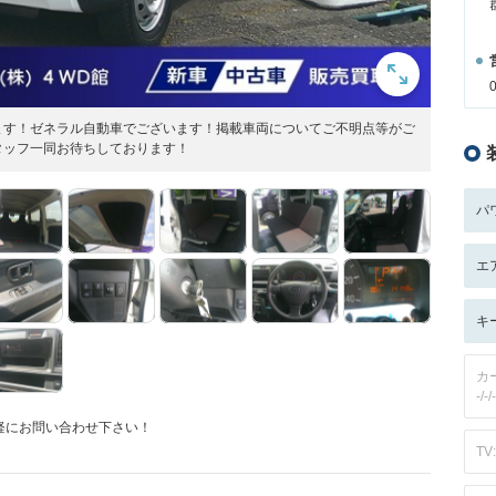
ます！ゼネラル自動車でございます！掲載車両についてご不明点等がご
タッフ一同お待ちしております！
パ
エ
キ
カ
-/-/-
軽にお問い合わせ下さい！
TV: