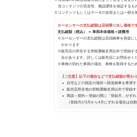
当コンテンツの完全性、無誤謬性を保証するも
※コンテンツもしくはデータの全部または一部を
カーセンサーの支払総額は店頭乗り出し価格で
支払総額（税込） ＝ 車両本体価格＋諸費用
※カーセンサーの支払総額は店頭納車を前提に
かかります
※販売店の所在する所轄運輸支局以外で登録す
合があります。詳しくは販売店にお問合せく
※車検の切れた車両の場合、車検を取得するた
【ご注意】以下の場合などで支払総額が変わ
自宅などの指定の場所へ陸送納車を希望す
販売店所在地の所轄運輸支局以外で登録す
商談～契約～登録の間に「登録月」がずれ
（登録月が3月から4月にずれる場合は自