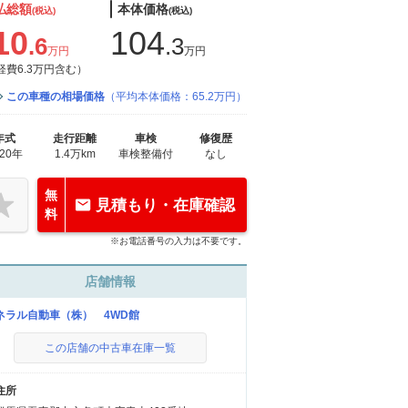
払総額
本体価格
(税込)
(税込)
10
104
.6
.3
万円
万円
経費6.3万円含む）
この車種の相場価格
（平均本体価格：65.2万円）
年式
走行距離
車検
修復歴
020年
1.4万km
車検整備付
なし
無
見積もり・在庫確認
料
※お電話番号の入力は不要です。
店舗情報
ネラル自動車（株） 4WD館
この店舗の中古車在庫一覧
住所