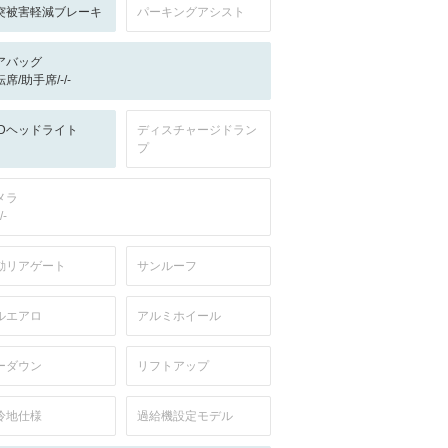
突被害軽減ブレーキ
パーキングアシスト
アバッグ
席/助手席/-/-
EDヘッドライト
ディスチャージドラン
プ
メラ
/-
動リアゲート
サンルーフ
ルエアロ
アルミホイール
ーダウン
リフトアップ
冷地仕様
過給機設定モデル