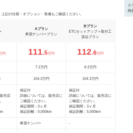
ス
両
。上記の仕様・オプション・装備もご確認ください。
Bプラン
Aプラン
ン
ETCセットアップ＋取付工
希望ナンバープラン
賃込プラン
111
112
.5
.6
万円
万円
万円
7
.2
万円
8
.3
万円
円
104
.3
万円
104
.3
万円
保証付
保証付
販売店
詳細については、販売店に
詳細については、販売店に
。
ご確認ください。
ご確認ください。
保証期間：3ヶ月
保証期間：3ヶ月
km
保証距離：5,000km
保証距離：5,000km
希望ナンバー
-