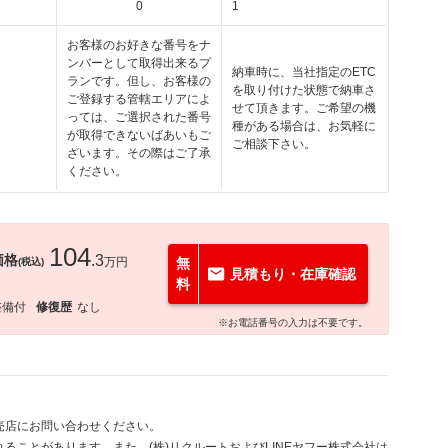
0
1
お客様のお好きな番号をナ
ンバーとして取得出来るプ
納車時に、当社指定のETC
ランです。但し、お客様の
を取り付けた状態で納車さ
ご登録する管轄エリアによ
せて頂きます。ご希望の機
っては、ご選択された番号
種がある場合は、お気軽に
が取得できないばあいもご
ご相談下さい。
ざいます。その際はご了承
ください。
104
価格
.3
万円
無
(税込)
見積もり・在庫確認
料
整備付
修復歴
なし
※お電話番号の入力は不要です。
売店にお問い合わせください。
ることがあります。また、(株)リクルートおよびLINEヤフー株式会社は