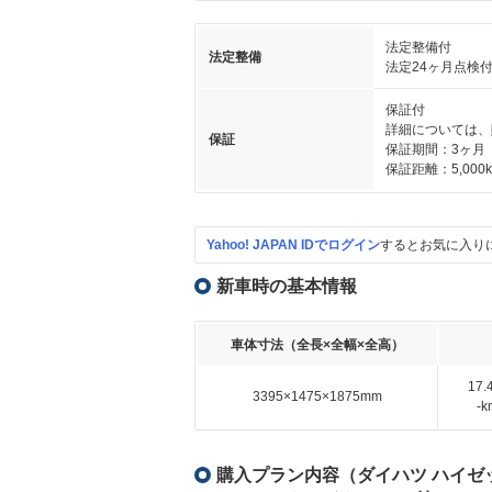
法定整備付
法定整備
法定24ヶ月点検
保証付
詳細については、
保証
保証期間：3ヶ月
保証距離：5,000
Yahoo! JAPAN IDでログイン
するとお気に入り
新車時の基本情報
車体寸法（全長×全幅×全高）
17
3395×1475×1875mm
-
購入プラン内容（ダイハツ ハイゼットカ