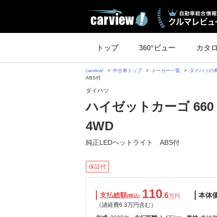
トップ
360°ビュー
カタ
carview!
中古車トップ
メーカー一覧
ダイハツの
ABS付
ダイハツ
ハイゼットカーゴ 660 
4WD
純正LEDヘットライト ABS付
保証付
110
支払総額
.6
本体
万円
(税込)
（諸経費6.3万円含む）