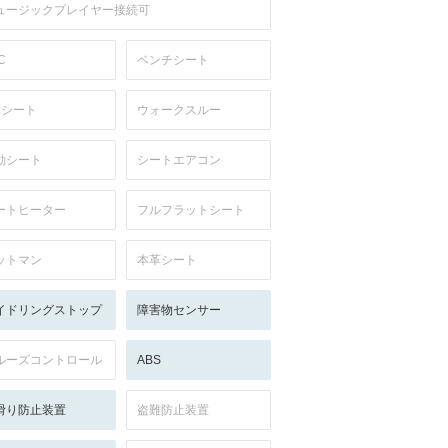
ュージックプレイヤー接続可
C
ベンチシート
列シート
ウォークスルー
動シート
シートエアコン
ートヒーター
フルフラットシート
ットマン
本革シート
イドリングストップ
障害物センサー
ルーズコントロール
ABS
滑り防止装置
盗難防止装置