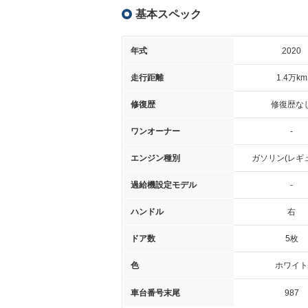
基本スペック
年式
2020
走行距離
1.4万km
修復歴
修復歴な
ワンオーナー
-
エンジン種別
ガソリン(レギ
過給機設定モデル
-
ハンドル
右
ドア数
5枚
色
ホワイト
車台番号末尾
987