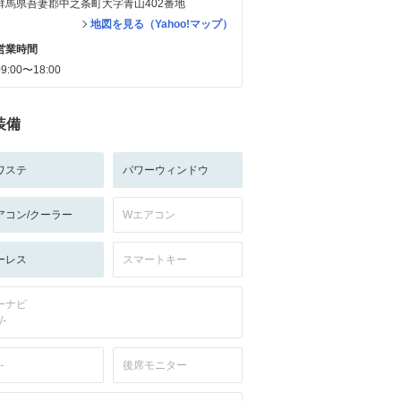
群馬県吾妻郡中之条町大字青山402番地
地図を見る（Yahoo!マップ）
営業時間
09:00〜18:00
装備
ワステ
パワーウィンドウ
アコン/クーラー
Wエアコン
ーレス
スマートキー
ーナビ
/-
-
後席モニター