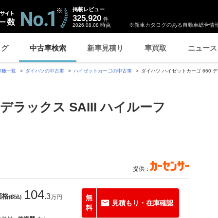
掲載レビュー
325,920
件
時点
※新車カタログのある自動車総合情報
2026.08.08
ログ
中古車検索
新車見積り
車買取
ニュース
車種一覧
ダイハツの中古車
ハイゼットカーゴの中古車
ダイハツ ハイゼットカーゴ 660 デ
デラックス SAIII ハイルーフ
提供：
104
価格
.3
万円
無
(税込)
見積もり・在庫確認
料