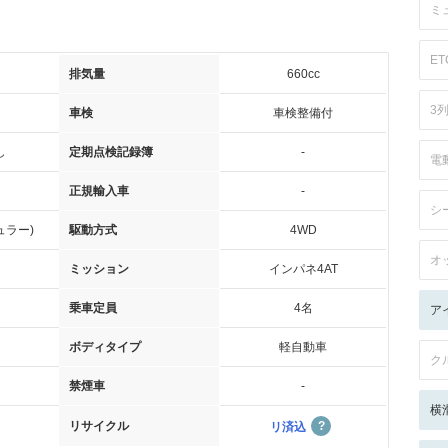
ミ
ET
排気量
660cc
3
車検
車検整備付
し
定期点検記録簿
-
電
正規輸入車
-
シ
ュラー)
駆動方式
4WD
オ
ミッション
インパネ4AT
乗車定員
4名
ア
ボディタイプ
軽自動車
ク
禁煙車
-
横
リサイクル
リ済込