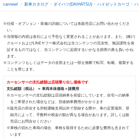
新車カタログ
ダイハツ(DAIHATSU)
ハイゼットカーゴ
ハ
carview!
※仕様・オプション・装備の詳細については各販売店にお問い合わせくださ
い。
※当情報の内容は各社により予告なく変更されることがあります。また、(株)リ
クルートおよびLINEヤフー株式会社は当コンテンツの完全性、無誤謬性を保
証するものではなく、当コンテンツに起因するいかなる損害の責も負いかね
ます。
※コンテンツもしくはデータの全部または一部を無断で転写、転載、複製する
ことを禁じます。
カーセンサーの支払総額は店頭乗り出し価格です
支払総額（税込） ＝ 車両本体価格＋諸費用
※カーセンサーの支払総額は店頭納車を前提にしています。自宅への納車
をご希望された場合などは、別途納車費用がかかります
※販売店の所在する所轄運輸支局以外で登録する際や、車の定置場所、登
録月によって、手数料や税金の額が異なる場合があります。詳しくは販
売店にお問合せください
※車検の切れた車両の場合、車検を取得するために必要な費用も含まれて
います