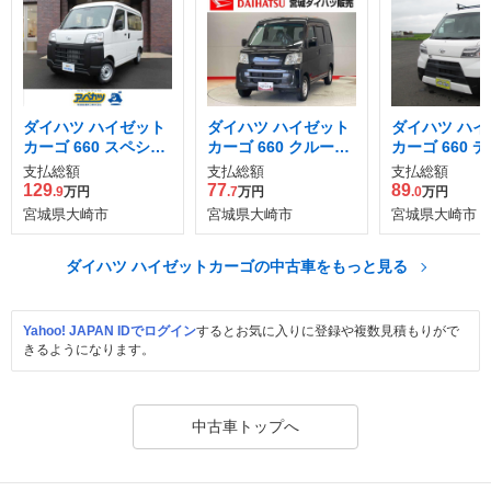
ダイハツ ハイゼット
ダイハツ ハイゼット
ダイハツ ハイ
カーゴ 660 スペシャ
カーゴ 660 クルーズ
カーゴ 660 
ル 4WD
ハイルーフ 4WD
ス SAIII ハイ
支払総額
支払総額
支払総額
WD
129
77
89
.9
万円
.7
万円
.0
万円
宮城県大崎市
宮城県大崎市
宮城県大崎市
ダイハツ ハイゼットカーゴの中古車をもっと見る
Yahoo! JAPAN IDでログイン
するとお気に入りに登録や複数見積もりがで
きるようになります。
中古車トップへ