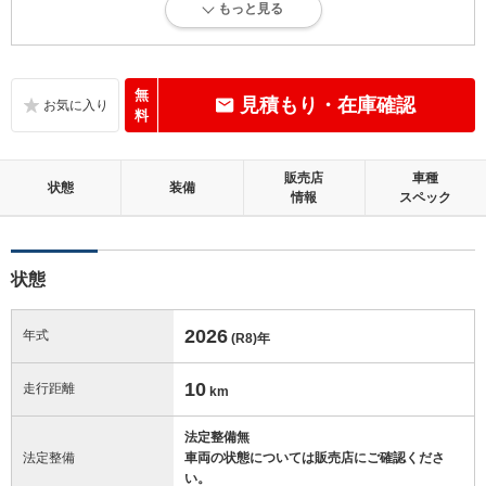
もっと見る
新車登録後12ヶ月未満、走行距離1万km以下で、内外装にダメージがな
い、とても綺麗な状態です。
内装：
無
見積もり・在庫確認
無キズ、もしくは傷みや汚れなどがほぼない、とても綺麗な状態です。
料
外装：
販売店
車種
無キズ、もしくはキズやヘコミなどがほぼない、とても綺麗な状態で
状態
装備
情報
スペック
す。
修復歴：無
状態
この中古車の「車両品質評価書」を見る
2026
年式
(R8)
年
10
走行距離
km
法定整備無
法定整備
車両の状態については販売店にご確認くださ
い。