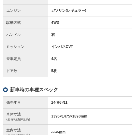
エンジン
ガソリン(レギュラー)
駆動方式
4WD
ハンドル
右
ミッション
インパネCVT
乗車定員
4名
ドア数
5枚
新車時の車種スペック
発売年月
24(R6)/11
車体寸法
3395
×
1475
×
1890
mm
(全長×全幅×全高)
室内寸法
-
×
-
×
-
mm