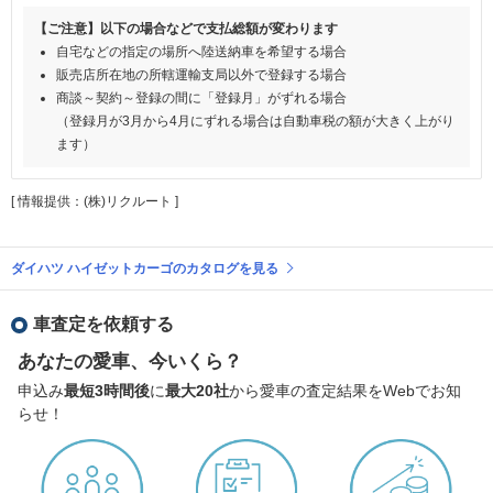
【ご注意】以下の場合などで支払総額が変わります
自宅などの指定の場所へ陸送納車を希望する場合
販売店所在地の所轄運輸支局以外で登録する場合
商談～契約～登録の間に「登録月」がずれる場合
（登録月が3月から4月にずれる場合は自動車税の額が大きく上がり
ます）
[ 情報提供：(株)リクルート ]
ダイハツ ハイゼットカーゴのカタログを見る
車査定を依頼する
あなたの愛車、今いくら？
申込み
最短3時間後
に
最大20社
から愛車の査定結果をWebでお知
らせ！