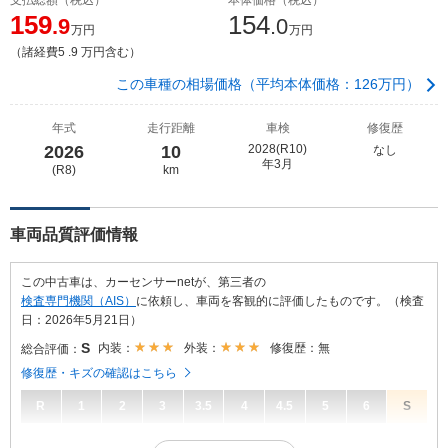
159
154
.9
.0
万円
万円
（諸経費5 .9 万円含む）
この車種の相場価格（平均本体価格：126万円）
年式
走行距離
車検
修復歴
2026
10
2028(R10)
なし
年3月
(R8)
km
車両品質評価情報
この中古車は、カーセンサーnetが、第三者の
検査専門機関（AIS）
に依頼し、車両を客観的に評価したものです。（検査
日：2026年5月21日）
S
内装：
外装：
修復歴：無
総合評価：
修復歴・キズの確認はこちら
R
1
2
3
3.5
4
4.5
5
6
S
S
総合評価：