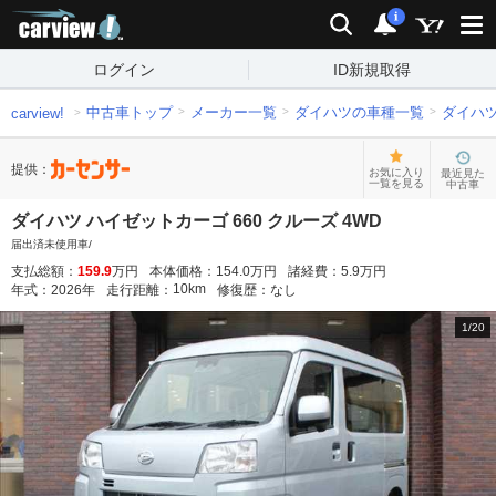
carview!
検索
通知
i
ログイン
ID新規取得
中古車トップ
メーカー一覧
ダイハツの車種一覧
ダイハ
carview!
提供：
お気に入り
最近見た
一覧を見る
中古車
ダイハツ ハイゼットカーゴ 660 クルーズ 4WD
届出済未使用車/
支払総額：
159.9
万円
本体価格：
154.0
万円
諸経費：
5.9
万円
10
km
年式：
2026
年
走行距離：
修復歴：
なし
1
/
20