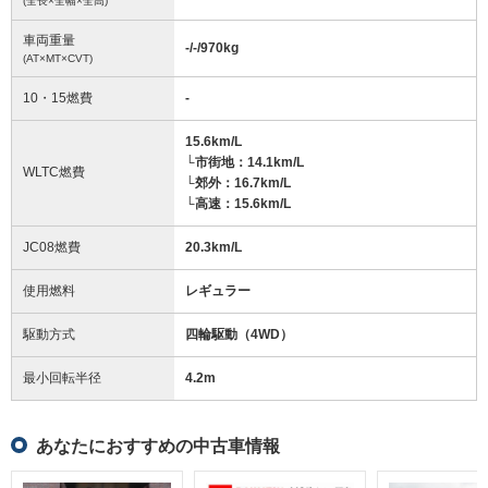
(全長×全幅×全高)
車両重量
-/-/970
kg
(AT×MT×CVT)
10・15燃費
-
15.6km/L
└市街地：14.1km/L
WLTC燃費
└郊外：16.7km/L
└高速：15.6km/L
JC08燃費
20.3km/L
使用燃料
レギュラー
駆動方式
四輪駆動（4WD）
最小回転半径
4.2
m
あなたにおすすめの中古車情報