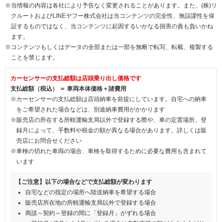
※当情報の内容は各社により予告なく変更されることがあります。また、(株)リ
クルートおよびLINEヤフー株式会社は当コンテンツの完全性、無誤謬性を保
証するものではなく、当コンテンツに起因するいかなる損害の責も負いかね
ます。
※コンテンツもしくはデータの全部または一部を無断で転写、転載、複製する
ことを禁じます。
カーセンサーの支払総額は店頭乗り出し価格です
支払総額（税込） ＝ 車両本体価格＋諸費用
※カーセンサーの支払総額は店頭納車を前提にしています。自宅への納車
をご希望された場合などは、別途納車費用がかかります
※販売店の所在する所轄運輸支局以外で登録する際や、車の定置場所、登
録月によって、手数料や税金の額が異なる場合があります。詳しくは販
売店にお問合せください
※車検の切れた車両の場合、車検を取得するために必要な費用も含まれて
います
【ご注意】以下の場合などで支払総額が変わります
自宅などの指定の場所へ陸送納車を希望する場合
販売店所在地の所轄運輸支局以外で登録する場合
商談～契約～登録の間に「登録月」がずれる場合