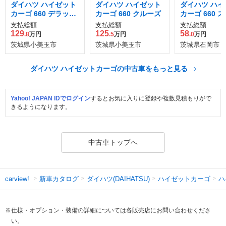
ダイハツ ハイゼット
ダイハツ ハイゼット
ダイハツ ハイ
カーゴ 660 デラック
カーゴ 660 クルーズ
カーゴ 660 
ス
ル
支払総額
支払総額
支払総額
129
125
58
.8
万円
.5
万円
.0
万円
茨城県小美玉市
茨城県小美玉市
茨城県石岡市
ダイハツ ハイゼットカーゴの中古車をもっと見る
Yahoo! JAPAN IDでログイン
するとお気に入りに登録や複数見積もりがで
きるようになります。
中古車トップへ
新車カタログ
ダイハツ(DAIHATSU)
ハイゼットカーゴ
ハ
carview!
※仕様・オプション・装備の詳細については各販売店にお問い合わせくださ
い。