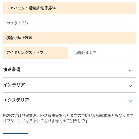
エアバック：運転席/助手席/-/-
カメラ：-/-/-/-
横滑り防止装置
アイドリングストップ
盗難防止装置
快適装備
インテリア
エクステリア
県外の方は登録費用、陸送費用等変わりますので総額が掲載価格と異なります
オプション品は含まれておりません全て別売りです