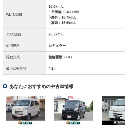
15.6km/L
└市街地：14.1km/L
WLTC燃費
└郊外：16.7km/L
└高速：15.6km/L
JC08燃費
20.5km/L
使用燃料
レギュラー
駆動方式
後輪駆動（FR）
最小回転半径
4.2
m
あなたにおすすめの中古車情報