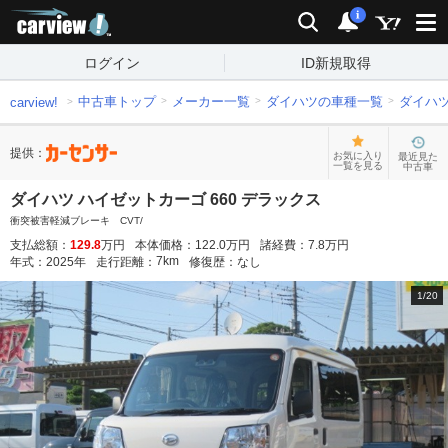
carview!
検索
通知
i
ログイン
ID新規取得
中古車トップ
メーカー一覧
ダイハツの車種一覧
ダイハ
carview!
提供：
お気に入り
最近見た
一覧を見る
中古車
ダイハツ ハイゼットカーゴ 660 デラックス
衝突被害軽減ブレーキ CVT/
支払総額：
129.8
万円
本体価格：
122.0
万円
諸経費：
7.8
万円
7
km
年式：
2025
年
走行距離：
修復歴：
なし
1
/
20