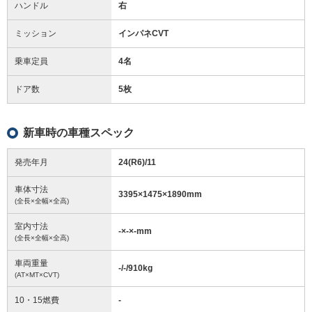
ハンドル
右
ミッション
インパネCVT
乗車定員
4名
ドア数
5枚
新車時の車種スペック
発売年月
24(R6)/11
車体寸法
3395
×
1475
×
1890
mm
(全長×全幅×全高)
室内寸法
-
×
-
×
-
mm
(全長×全幅×全高)
車両重量
-/-/910
kg
(AT×MT×CVT)
10・15燃費
-