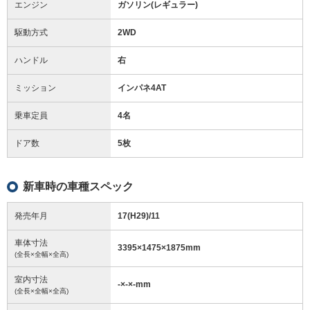
エンジン
ガソリン(レギュラー)
駆動方式
2WD
ハンドル
右
ミッション
インパネ4AT
乗車定員
4名
ドア数
5枚
新車時の車種スペック
発売年月
17(H29)/11
車体寸法
3395
×
1475
×
1875
mm
(全長×全幅×全高)
室内寸法
-
×
-
×
-
mm
(全長×全幅×全高)