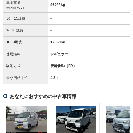
車両重量
930/-/-
kg
(AT×MT×CVT)
10・15燃費
-
WLTC燃費
-
JC08燃費
17.8km/L
使用燃料
レギュラー
駆動方式
後輪駆動（FR）
最小回転半径
4.2
m
あなたにおすすめの中古車情報