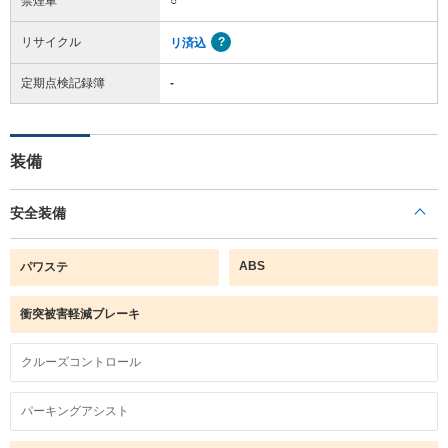
禁煙車
○
リサイクル
リ済込
定期点検記録簿
-
装備
安全装備
ABS
パワステ
衝突被害軽減ブレーキ
クルーズコントロール
パーキングアシスト