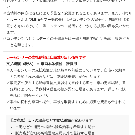
※仕様・オプション・装備の詳細については各販売店にお問い合わせくださ
い。
※当情報の内容は各社により予告なく変更されることがあります。また、(株)リ
クルートおよびLINEヤフー株式会社は当コンテンツの完全性、無誤謬性を保
証するものではなく、当コンテンツに起因するいかなる損害の責も負いかね
ます。
※コンテンツもしくはデータの全部または一部を無断で転写、転載、複製する
ことを禁じます。
カーセンサーの支払総額は店頭乗り出し価格です
支払総額（税込） ＝ 車両本体価格＋諸費用
※カーセンサーの支払総額は店頭納車を前提にしています。自宅への納車
をご希望された場合などは、別途納車費用がかかります
※販売店の所在する所轄運輸支局以外で登録する際や、車の定置場所、登
録月によって、手数料や税金の額が異なる場合があります。詳しくは販
売店にお問合せください
※車検の切れた車両の場合、車検を取得するために必要な費用も含まれて
います
【ご注意】以下の場合などで支払総額が変わります
自宅などの指定の場所へ陸送納車を希望する場合
販売店所在地の所轄運輸支局以外で登録する場合