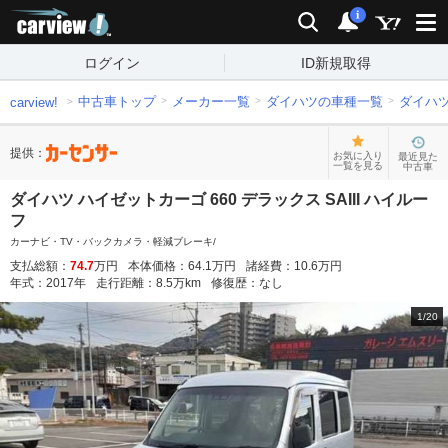
carview!
検索
通知
i
ログイン
ID新規取得
中古車トップ
メーカー一覧
ダイハツの車種一覧
ダイハ
carview!
提供：
お気に入り
最近見た
一覧を見る
中古車
ダイハツ ハイゼットカーゴ 660 デラックス SAIII ハイルー
フ
カーナビ・TV・バックカメラ・軽減ブレーキ/
支払総額：
74.7
万円
本体価格：
64.1
万円
諸経費：
10.6
万円
年式：
2017
年
走行距離：
8.5
万km
修復歴：
なし
1
/
20