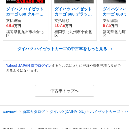
ダイハツ ハイゼット
ダイハツ ハイゼット
ダイハツ ハイ
カーゴ 660 クルーズ
カーゴ 660 デラック
カーゴ 660 
ハイルーフ
ス SAIII ハイルーフ
ス SAIII ハ
支払総額
支払総額
支払総額
48
107
97
.4
万円
.0
万円
.0
万円
福岡県北九州市小倉北
福岡県北九州市小倉北
福岡県北九州市
区
区
区
ダイハツ ハイゼットカーゴの中古車をもっと見る
Yahoo! JAPAN IDでログイン
するとお気に入りに登録や複数見積もりがで
きるようになります。
中古車トップへ
新車カタログ
ダイハツ(DAIHATSU)
ハイゼットカーゴ
ハ
carview!