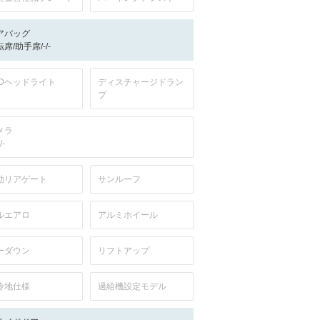
アバッグ
席/助手席/-/-
EDヘッドライト
ディスチャージドラン
プ
メラ
/-
動リアゲート
サンルーフ
ルエアロ
アルミホイール
ーダウン
リフトアップ
冷地仕様
過給機設定モデル