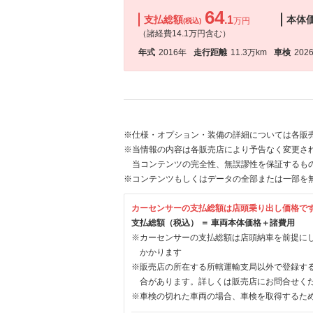
64
支払総額
.1
本体
万円
(税込)
（諸経費14.1万円含む）
年式
2016年
走行距離
11.3万km
車検
202
※仕様・オプション・装備の詳細については各販
※当情報の内容は各販売店により予告なく変更され
当コンテンツの完全性、無誤謬性を保証するも
※コンテンツもしくはデータの全部または一部を
カーセンサーの支払総額は店頭乗り出し価格で
支払総額（税込） ＝ 車両本体価格＋諸費用
※カーセンサーの支払総額は店頭納車を前提に
かかります
※販売店の所在する所轄運輸支局以外で登録す
合があります。詳しくは販売店にお問合せく
※車検の切れた車両の場合、車検を取得するた