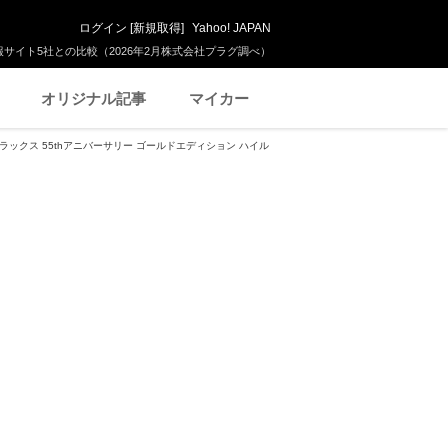
ログイン
[
新規取得
]
Yahoo! JAPAN
サイト5社との比較（2026年2月株式会社プラグ調べ）
オリジナル記事
マイカー
デラックス 55thアニバーサリー ゴールドエディション ハイル