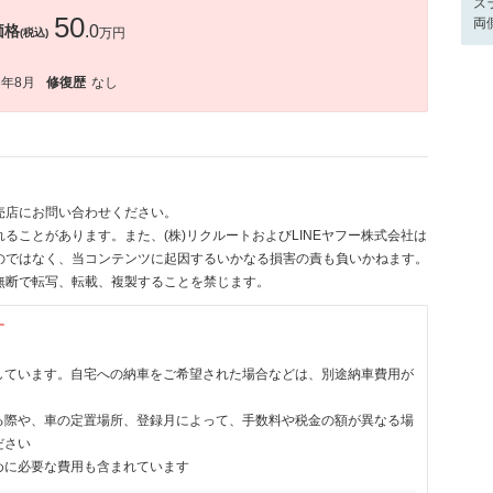
ス
50
両
価格
.0
万円
(税込)
6年8月
修復歴
なし
売店にお問い合わせください。
ることがあります。また、(株)リクルートおよびLINEヤフー株式会社は
のではなく、当コンテンツに起因するいかなる損害の責も負いかねます。
無断で転写、転載、複製することを禁じます。
す
しています。自宅への納車をご希望された場合などは、別途納車費用が
る際や、車の定置場所、登録月によって、手数料や税金の額が異なる場
ださい
めに必要な費用も含まれています