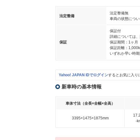
法定整備無
法定整備
車両の状態につい
保証付
詳細については、
保証
保証期間：1ヶ月
保証距離：1,000
いずれか早い時期
Yahoo! JAPAN IDでログイン
するとお気に入り
新車時の基本情報
車体寸法（全長×全幅×全高）
17
3395×1475×1875mm
-