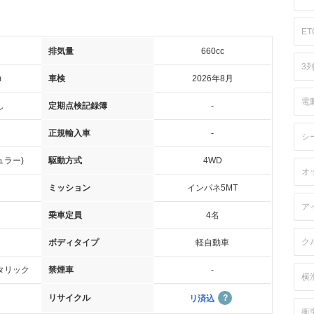
ET
排気量
660cc
3
m
車検
2026年8月
電
し
定期点検記録簿
-
正規輸入車
-
シ
ュラー)
駆動方式
4WD
オ
ミッション
インパネ5MT
ア
乗車定員
4名
ク
ボディタイプ
軽自動車
タリック
禁煙車
-
横
リサイクル
リ済込
衝