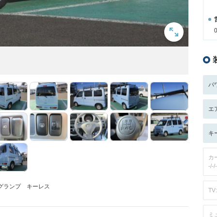
パ
エ
キ
カ
-/-/-
ォグランプ キーレス
TV:
ミ