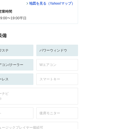
地図を見る（Yahoo!マップ）
営業時間
09:00〜19:00平日
装備
ワステ
パワーウィンドウ
アコン/クーラー
Wエアコン
ーレス
スマートキー
ーナビ
/-
-
後席モニター
ュージックプレイヤー接続可