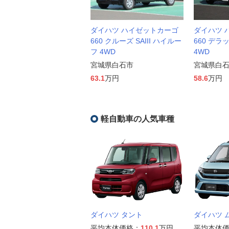
ダイハツ ハイゼットカーゴ
ダイハツ 
660 クルーズ SAIII ハイルー
660 デラ
フ 4WD
4WD
宮城県白石市
宮城県白
63.1
万円
58.6
万円
軽自動車の人気車種
ダイハツ タント
ダイハツ 
平均本体価格：
110.1
万円
平均本体