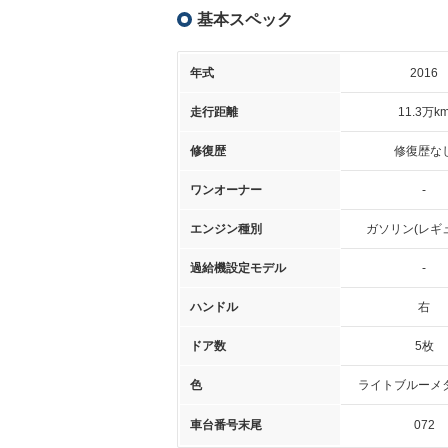
基本スペック
年式
2016
走行距離
11.3万k
修復歴
修復歴な
ワンオーナー
-
エンジン種別
ガソリン(レギ
過給機設定モデル
-
ハンドル
右
ドア数
5枚
色
ライトブルーメ
車台番号末尾
072