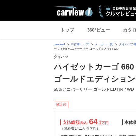
トップ
360°ビュー
カタ
carview!
中古車トップ
メーカー一覧
ダイハツの
ーフ 55thアニバーサリー ゴールドED HR 4WD
ダイハツ
ハイゼットカーゴ 660
ゴールドエディション
55thアニバーサリー ゴールドED HR 4WD
保証付
64
支払総額
.1
本体
万円
(税込)
（諸経費14.1万円含む）