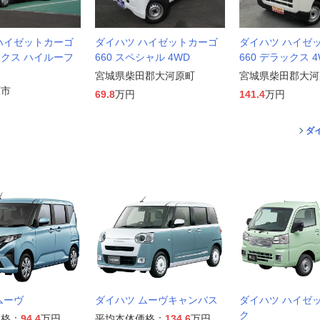
ハイゼットカーゴ
ダイハツ ハイゼットカーゴ
ダイハツ ハイゼ
ックス ハイルーフ
660 スペシャル 4WD
660 デラックス 4
宮城県柴田郡大河原町
宮城県柴田郡大河
石市
69.8
万円
141.4
万円
ダ
ムーヴ
ダイハツ ムーヴキャンバス
ダイハツ ハイゼ
ク
価格：
94.4
万円
平均本体価格：
134.6
万円