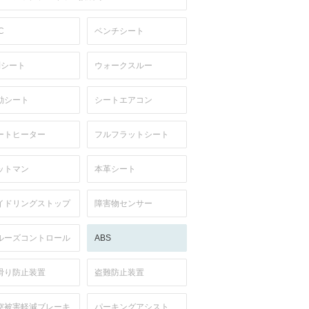
C
ベンチシート
列シート
ウォークスルー
動シート
シートエアコン
ートヒーター
フルフラットシート
ットマン
本革シート
イドリングストップ
障害物センサー
ルーズコントロール
ABS
滑り防止装置
盗難防止装置
突被害軽減ブレーキ
パーキングアシスト