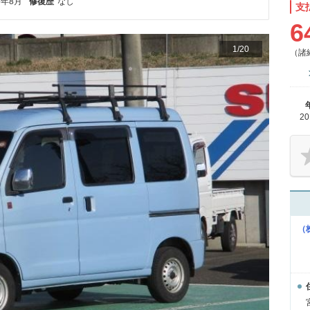
6年8月
修復歴
なし
支
6
1
/
20
（諸
2
（