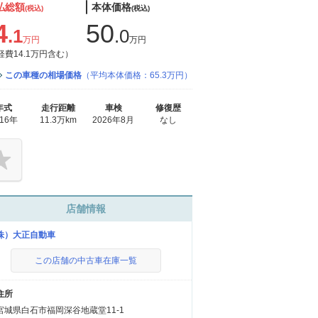
払総額
本体価格
(税込)
(税込)
4
50
.1
.0
万円
万円
経費14.1万円含む）
この車種の相場価格
（平均本体価格：65.3万円）
年式
走行距離
車検
修復歴
016年
11.3万km
2026年8月
なし
店舗情報
株）大正自動車
この店舗の中古車在庫一覧
住所
宮城県白石市福岡深谷地蔵堂11-1