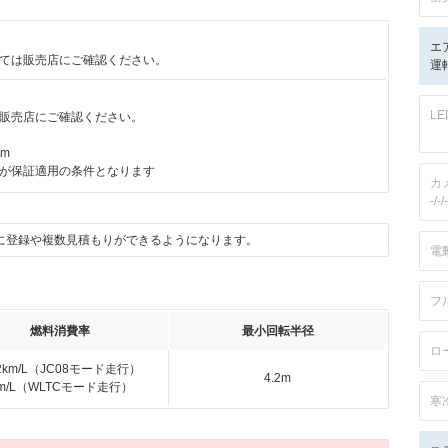
エ
ては販売店にご確認ください。
運転
L
販売店にご確認ください。
km
が保証適用の条件となります
カ
-/-/-
に登録や複数見積もりができるようになります。
電
フ
燃料消費率
最小回転半径
ロ
.2km/L（JC08モード走行）
4.2m
km/L（WLTCモード走行）
寒