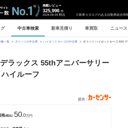
掲載レビュー
325,996
件
時点
※新車カタログのある自動車総合情報
2026.08.09
ログ
中古車検索
新車見積り
車買取
ニュース
車種一覧
ダイハツの中古車
ハイゼットカーゴの中古車
ダイハツ ハイゼットカーゴ 660 
 デラックス 55thアニバーサリー
 ハイルーフ
提供：
50
価格
.0
万円
(税込)