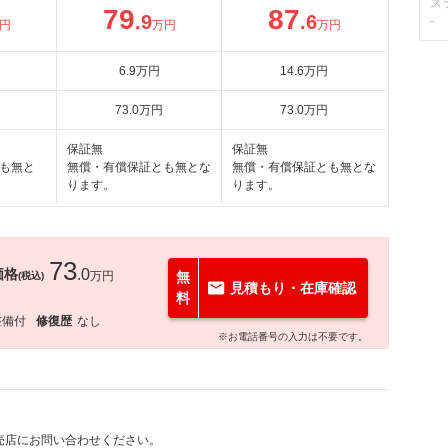
ス
79
87
.9
.6
-
円
万円
万円
6
.9
万円
14
.6
万円
73
.0
万円
73
.0
万円
保証無
保証無
も無と
無償・有償保証とも無とな
無償・有償保証とも無とな
ります。
ります。
73
価格
.0
万円
無
(税込)
見積もり・在庫確認
料
整備付
修復歴
なし
※お電話番号の入力は不要です。
売店にお問い合わせください。