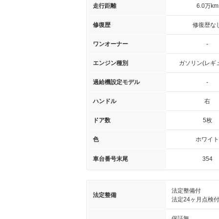
走行距離
6.0万km
修復歴
修復歴な
ワンオーナー
-
エンジン種別
ガソリン(レギ
過給機設定モデル
-
ハンドル
右
ドア数
5枚
色
ホワイト
車台番号末尾
354
法定整備付
法定整備
法定24ヶ月点検
保証無