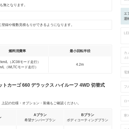
も無となります。
エ
運転
に登録や複数見積もりができるようになります。
L
燃料消費率
最小回転半径
カ
-/-/-
.2km/L（JC08モード走行）
4.2m
km/L（WLTCモード走行）
電
カーゴ 660 デラックス ハイルーフ 4WD 切替式
フ
ロ
。上記の仕様・オプション・装備もご確認ください。
Aプラン
Bプラン
寒
ン
希望ナンバープラン
ボディコーティングプラン