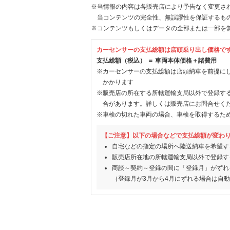
※当情報の内容は各販売店により予告なく変更され
当コンテンツの完全性、無誤謬性を保証するも
※コンテンツもしくはデータの全部または一部を
カーセンサーの支払総額は店頭乗り出し価格で
支払総額（税込） ＝ 車両本体価格＋諸費用
※カーセンサーの支払総額は店頭納車を前提に
かかります
※販売店の所在する所轄運輸支局以外で登録す
合があります。詳しくは販売店にお問合せく
※車検の切れた車両の場合、車検を取得するた
【ご注意】以下の場合などで支払総額が変わ
自宅などの指定の場所へ陸送納車を希望す
販売店所在地の所轄運輸支局以外で登録す
商談～契約～登録の間に「登録月」がずれ
（登録月が3月から4月にずれる場合は自