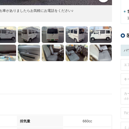
お車がありましたらお気軽にお電話をください♪
パ
エ
キ
カ
-/-/-
TV:
排気量
660cc
ミ