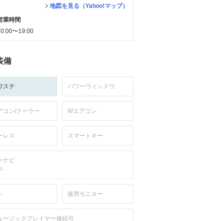
地図を見る（Yahoo!マップ）
営業時間
10:00〜19:00
装備
ワステ
パワーウィンドウ
アコン/クーラー
Wエアコン
ーレス
スマートキー
ーナビ
/-
-
後席モニター
ュージックプレイヤー接続可