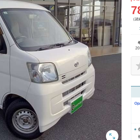
7
（諸
2
O