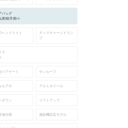
アバッグ
席/助手席/-/-
EDヘッドライト
ディスチャージドラン
プ
メラ
/-
動リアゲート
サンルーフ
ルエアロ
アルミホイール
ーダウン
リフトアップ
冷地仕様
過給機設定モデル