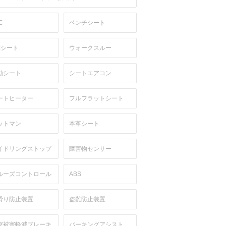
C
ベンチシート
列シート
ウォークスルー
動シート
シートエアコン
ートヒーター
フルフラットシート
ットマン
本革シート
イドリングストップ
障害物センサー
ルーズコントロール
ABS
滑り防止装置
盗難防止装置
突被害軽減ブレーキ
パーキングアシスト