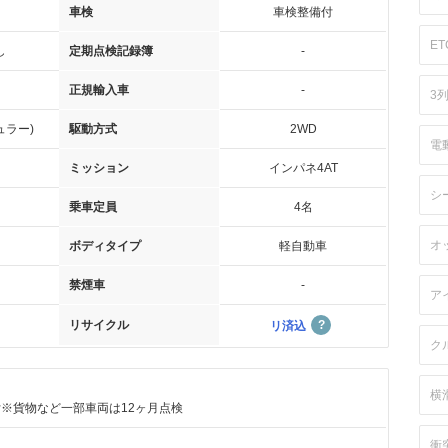
車検
車検整備付
ET
し
定期点検記録簿
-
正規輸入車
-
3
ュラー)
駆動方式
2WD
電
ミッション
インパネ4AT
シ
乗車定員
4名
オ
ボディタイプ
軽自動車
禁煙車
-
ア
リサイクル
リ済込
ク
横
付※貨物など一部車両は12ヶ月点検
衝