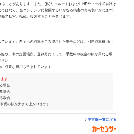
ることがあります。また、(株)リクルートおよびLINEヤフー株式会社は
のではなく、当コンテンツに起因するいかなる損害の責も負いかねます。
無断で転写、転載、複製することを禁じます。
す
しています。自宅への納車をご希望された場合などは、別途納車費用が
る際や、車の定置場所、登録月によって、手数料や税金の額が異なる場
ださい
めに必要な費用も含まれています
ります
る場合
る場合
る場合
動車税の額が大きく上がります）
中古車一覧に戻る