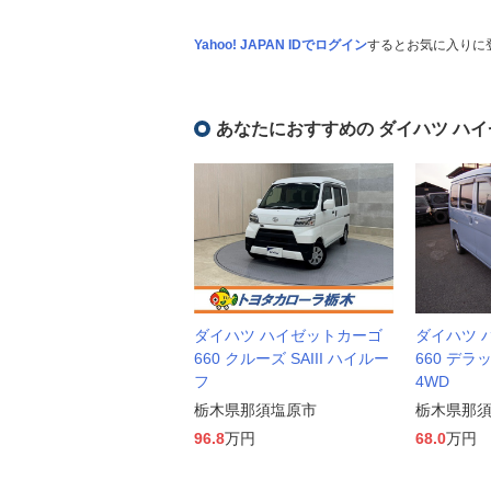
Yahoo! JAPAN IDでログイン
するとお気に入りに
あなたにおすすめの ダイハツ ハ
ダイハツ ハイゼットカーゴ
ダイハツ 
660 クルーズ SAIII ハイルー
660 デラ
フ
4WD
栃木県那須塩原市
栃木県那
96.8
万円
68.0
万円