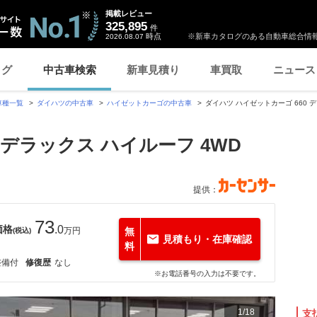
掲載レビュー
325,895
件
時点
※新車カタログのある自動車総合情報
2026.08.07
ログ
中古車検索
新車見積り
車買取
ニュース
車種一覧
ダイハツの中古車
ハイゼットカーゴの中古車
ダイハツ ハイゼットカーゴ 660 
 デラックス ハイルーフ 4WD
提供：
73
価格
.0
万円
無
(税込)
見積もり・在庫確認
料
整備付
修復歴
なし
※お電話番号の入力は不要です。
1
/
18
支