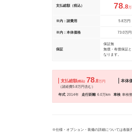
78
.8
支払総額（税込）
万
※内：諸費用
5
.8
万円
※内：本体価格
73
.0
万円
保証無
保証
無償・有償保証と
なります。
78
支払総額
.8
本体
万円
(税込)
（諸経費5.8万円含む）
年式
2014年
走行距離
6.0万km
車検
車検
※仕様・オプション・装備の詳細については各販