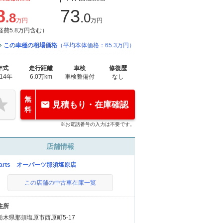
8
73
.8
.0
万円
万円
経費5.8万円含む）
この車種の相場価格
（平均本体価格：65.3万円）
年式
走行距離
車検
修復歴
014年
6.0万km
車検整備付
なし
無
見積もり・在庫確認
料
※お電話番号の入力は不要です。
店舗情報
parts オーパーツ那須塩原店
この店舗の中古車在庫一覧
住所
栃木県那須塩原市西原町5-17