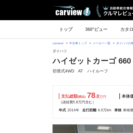
トップ
360°ビュー
カタ
carview!
中古車トップ
メーカー一覧
ダイハツの
ダイハツ
ハイゼットカーゴ 660
切替式4WD AT ハイルーフ
78
支払総額
.8
本体
万円
(税込)
（諸経費5.8万円含む）
年式
2014年
走行距離
6.0万km
車検
車検