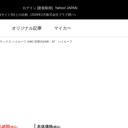
ログイン
[
新規取得
]
Yahoo! JAPAN
サイト5社との比較（2026年2月株式会社プラグ調べ）
オリジナル記事
マイカー
デラックス ハイルーフ 4WD 切替式4WD AT ハイルーフ
払総額
本体価格
(税込)
(税込)