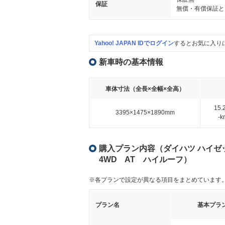
保証
無償・有償保証と
Yahoo! JAPAN IDでログイン
するとお気に入り
新車時の基本情報
車体寸法（全長×全幅×全高）
15
3395×1475×1890mm
-
購入プラン内容（ダイハツ ハイゼット
4WD AT ハイルーフ）
※各プランで設定が異なる項目をまとめています
プラン名
基本プラ