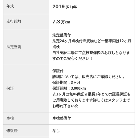
2019
年式
(R1)
年
7.3
走行距離
万km
法定整備付
法定24ヶ月点検付※貨物など一部車両は12ヶ月
法定整備
点検
自社認証工場にて点検整備後のお渡しとなりま
すのでご安心ください！
保証付
詳細については、販売店にご確認ください。
保証期間：3ヶ月
保証
保証距離：3,000km
☆3ヶ月は無料保証☆最長3年までの延長保証も
ご用意致しております☆詳しくはスタッフまで
お尋ね下さい☆
車検
車検整備付
修復歴
なし