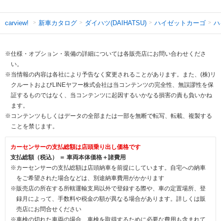
新車カタログ
ダイハツ(DAIHATSU)
ハイゼットカーゴ
ハ
carview!
※仕様・オプション・装備の詳細については各販売店にお問い合わせくださ
い。
※当情報の内容は各社により予告なく変更されることがあります。また、(株)リ
クルートおよびLINEヤフー株式会社は当コンテンツの完全性、無誤謬性を保
証するものではなく、当コンテンツに起因するいかなる損害の責も負いかね
ます。
※コンテンツもしくはデータの全部または一部を無断で転写、転載、複製する
ことを禁じます。
カーセンサーの支払総額は店頭乗り出し価格です
支払総額（税込） ＝ 車両本体価格＋諸費用
※カーセンサーの支払総額は店頭納車を前提にしています。自宅への納車
をご希望された場合などは、別途納車費用がかかります
※販売店の所在する所轄運輸支局以外で登録する際や、車の定置場所、登
録月によって、手数料や税金の額が異なる場合があります。詳しくは販
売店にお問合せください
※車検の切れた車両の場合、車検を取得するために必要な費用も含まれて