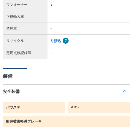
ワンオーナー
○
正規輸入車
-
禁煙車
-
リサイクル
リ済込
定期点検記録簿
-
装備
安全装備
ABS
パワステ
衝突被害軽減ブレーキ