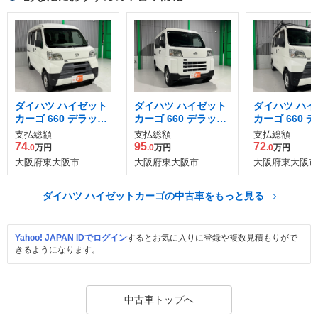
ダイハツ ハイゼット
ダイハツ ハイゼット
ダイハツ ハイ
カーゴ 660 デラック
カーゴ 660 デラック
カーゴ 660 
ス SAIII ハイルーフ
ス
ス SAIII ハ
支払総額
支払総額
支払総額
74
95
72
.0
万円
.0
万円
.0
万円
大阪府東大阪市
大阪府東大阪市
大阪府東大阪市
ダイハツ ハイゼットカーゴの中古車をもっと見る
Yahoo! JAPAN IDでログイン
するとお気に入りに登録や複数見積もりがで
きるようになります。
中古車トップへ