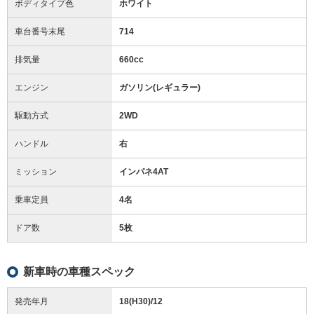
ボディタイプ色
ホワイト
車台番号末尾
714
排気量
660cc
エンジン
ガソリン(レギュラー)
駆動方式
2WD
ハンドル
右
ミッション
インパネ4AT
乗車定員
4名
ドア数
5枚
新車時の車種スペック
発売年月
18(H30)/12