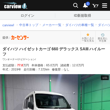
carview!
検索
通知
i
ログイン
ID新規取得
中古車トップ
メーカー一覧
ダイハツの車種一覧
ダイハ
carview!
提供：
お気に入り
最近見た
一覧を見る
中古車
ダイハツ ハイゼットカーゴ 660 デラックス SAIII ハイルー
フ
ワンオーナー/ナビゲーション/
支払総額：
77.0
万円
本体価格：
65.0
万円
諸経費：
12.0
万円
年式：
2019
年
走行距離：
7.3
万km
修復歴：
なし
1
/
21