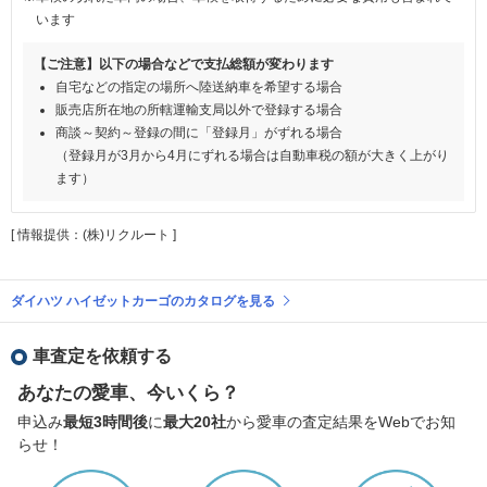
います
【ご注意】以下の場合などで支払総額が変わります
自宅などの指定の場所へ陸送納車を希望する場合
販売店所在地の所轄運輸支局以外で登録する場合
商談～契約～登録の間に「登録月」がずれる場合
（登録月が3月から4月にずれる場合は自動車税の額が大きく上がり
ます）
[ 情報提供：(株)リクルート ]
ダイハツ ハイゼットカーゴのカタログを見る
車査定を依頼する
あなたの愛車、今いくら？
申込み
最短3時間後
に
最大20社
から愛車の査定結果をWebでお知
らせ！