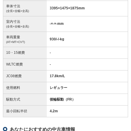
車体寸法
3395
×
1475
×
1875
mm
(全長×全幅×全高)
室内寸法
-
×
-
×
-
mm
(全長×全幅×全高)
車両重量
930/-/-
kg
(AT×MT×CVT)
10・15燃費
-
WLTC燃費
-
JC08燃費
17.8km/L
使用燃料
レギュラー
駆動方式
後輪駆動（FR）
最小回転半径
4.2
m
あなたにおすすめの中古車情報