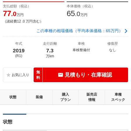
支払総額（税込）
本体価格（税込）
77
65
.0
.0
万円
万円
（諸経費12 .0 万円含む）
この車種の相場価格（平均本体価格：65万円）
年式
走行距離
車検
修復歴
2019
7.3
車検整備付
なし
(R1)
万km
無
見積もり・在庫確認
料
購入
販売店
車種
状態
装備
プラン
情報
スペック
状態