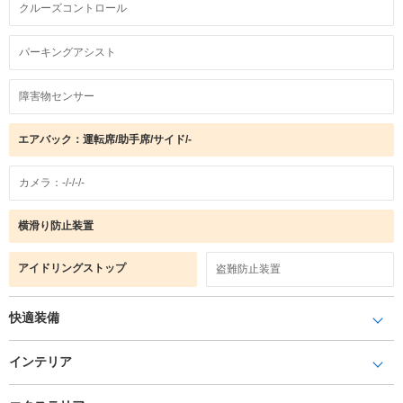
クルーズコントロール
パーキングアシスト
障害物センサー
エアバック：運転席/助手席/サイド/-
カメラ：-/-/-/-
横滑り防止装置
アイドリングストップ
盗難防止装置
快適装備
インテリア