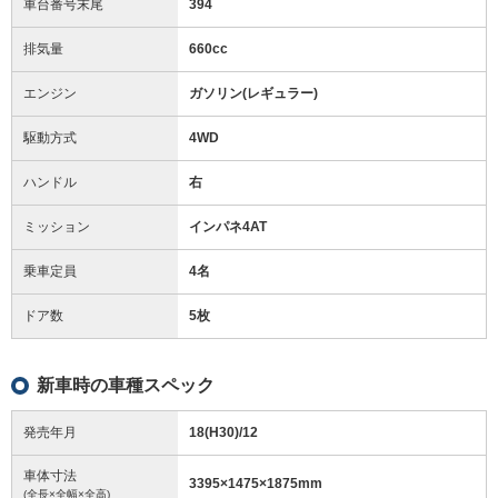
車台番号末尾
394
排気量
660cc
エンジン
ガソリン(レギュラー)
駆動方式
4WD
ハンドル
右
ミッション
インパネ4AT
乗車定員
4名
ドア数
5枚
新車時の車種スペック
発売年月
18(H30)/12
車体寸法
3395
×
1475
×
1875
mm
(全長×全幅×全高)