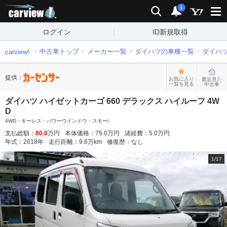
carview!
検索
通知
i
ログイン
ID新規取得
中古車トップ
メーカー一覧
ダイハツの車種一覧
ダイハ
carview!
提供：
お気に入り
最近見た
一覧を見る
中古車
ダイハツ ハイゼットカーゴ 660 デラックス ハイルーフ 4W
D
4WD・キーレス・パワーウインドウ・スモー/
支払総額：
80.0
万円
本体価格：
75.0
万円
諸経費：
5.0
万円
年式：
2018
年
走行距離：
9.6
万km
修復歴：
なし
1
/
17