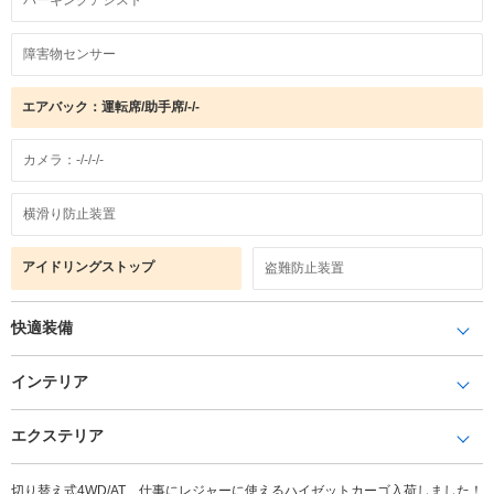
障害物センサー
エアバック：運転席/助手席/-/-
カメラ：-/-/-/-
横滑り防止装置
アイドリングストップ
盗難防止装置
快適装備
インテリア
エクステリア
切り替え式4WD/AT 仕事にレジャーに使えるハイゼットカーゴ入荷しました！