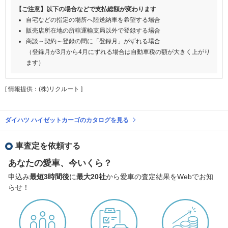
【ご注意】以下の場合などで支払総額が変わります
自宅などの指定の場所へ陸送納車を希望する場合
販売店所在地の所轄運輸支局以外で登録する場合
商談～契約～登録の間に「登録月」がずれる場合
（登録月が3月から4月にずれる場合は自動車税の額が大きく上がり
ます）
[ 情報提供：(株)リクルート ]
ダイハツ ハイゼットカーゴのカタログを見る
車査定を依頼する
あなたの愛車、今いくら？
申込み
最短3時間後
に
最大20社
から愛車の査定結果をWebでお知
らせ！