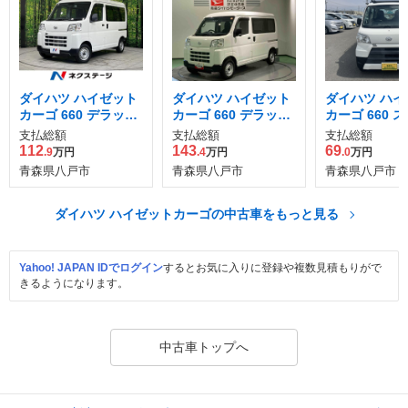
ダイハツ ハイゼット
ダイハツ ハイゼット
ダイハツ ハイ
カーゴ 660 デラック
カーゴ 660 デラック
カーゴ 660 
ス 4WD
ス 4WD
ル 4WD
支払総額
支払総額
支払総額
112
143
69
.9
万円
.4
万円
.0
万円
青森県八戸市
青森県八戸市
青森県八戸市
ダイハツ ハイゼットカーゴの中古車をもっと見る
Yahoo! JAPAN IDでログイン
するとお気に入りに登録や複数見積もりがで
きるようになります。
中古車トップへ