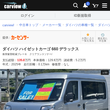
carview!
検索
通知
i
ログイン
ID新規取得
中古車トップ
メーカー一覧
ダイハツの車種一覧
ダイハ
carview!
提供：
お気に入り
最近見た
一覧を見る
中古車
ダイハツ ハイゼットカーゴ 660 デラックス
衝突被害軽減ブレーキ クリアランスソナー/
支払総額：
135.0
万円
本体価格：
129.8
万円
諸経費：
5.2
万円
年式：
2025
年
走行距離：
0.1
万km
修復歴：
なし
1
/
30