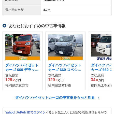
最小回転半径
4.2
m
あなたにおすすめの中古車情報
ダイハツ ハイゼット
ダイハツ ハイゼット
ダイハツ ハイ
カーゴ 660 デラック
カーゴ 660 スペシャ
カーゴ 660 
ス
ル
ル ハイルーフ
支払総額
支払総額
支払総額
129
120
34
.2
万円
.9
万円
.0
万円
福岡県筑紫野市
福岡県筑紫野市
福岡県太宰府市
ダイハツ ハイゼットカーゴの中古車をもっと見る
Yahoo! JAPAN IDでログイン
するとお気に入りに登録や複数見積もりがで