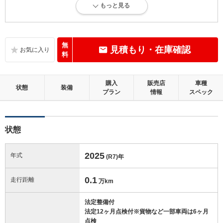
もっと見る
走行距離5万km以下で、内外装にダメージがほとんどない、良好な状態
です。
内装：
無
見積もり・在庫確認
無キズ、もしくは傷みや汚れなどがほぼない、とても綺麗な状態です。
料
外装：
購入
販売店
車種
無キズ、もしくはキズやヘコミなどがほぼない、とても綺麗な状態で
状態
装備
プラン
情報
スペック
す。
修復歴：無
状態
この中古車の「車両品質評価書」を見る
2025
年式
(R7)
年
0.1
走行距離
万km
法定整備付
法定12ヶ月点検付※貨物など一部車両は6ヶ月
点検