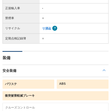
正規輸入車
-
禁煙車
○
リサイクル
リ済込
定期点検記録簿
○
装備
安全装備
ABS
パワステ
衝突被害軽減ブレーキ
クルーズコントロール