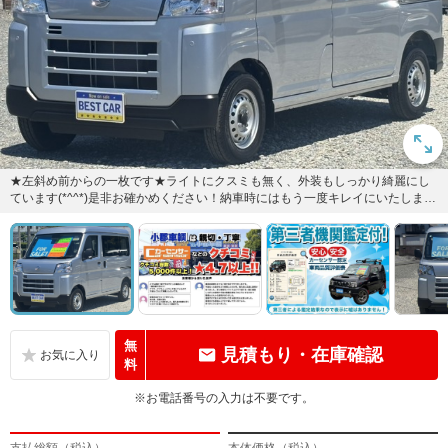
★左斜め前からの一枚です★ライトにクスミも無く、外装もしっかり綺麗にし
ています(*^^*)是非お確かめください！納車時にはもう一度キレイにいたしま
す！安心の全車保証付（別...
無
見積もり・在庫確認
料
※お電話番号の入力は不要です。
支払総額（税込）
本体価格（税込）