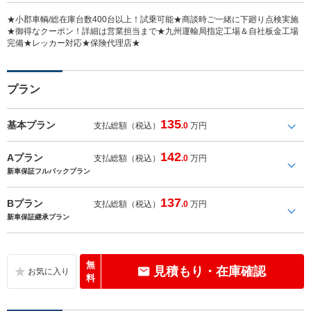
★小郡車輌/総在庫台数400台以上！試乗可能★商談時ご一緒に下廻り点検実施
★御得なクーポン！詳細は営業担当まで★九州運輸局指定工場＆自社板金工場
完備★レッカー対応★保険代理店★
プラン
135
基本プラン
支払総額（税込）
.0
万円
142
Aプラン
支払総額（税込）
.0
万円
新車保証フルパックプラン
137
Bプラン
支払総額（税込）
.0
万円
新車保証継承プラン
無
見積もり・在庫確認
料