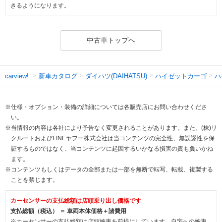
きるようになります。
中古車トップへ
新車カタログ
ダイハツ(DAIHATSU)
ハイゼットカーゴ
ハ
carview!
※仕様・オプション・装備の詳細については各販売店にお問い合わせくださ
い。
※当情報の内容は各社により予告なく変更されることがあります。また、(株)リ
クルートおよびLINEヤフー株式会社は当コンテンツの完全性、無誤謬性を保
証するものではなく、当コンテンツに起因するいかなる損害の責も負いかね
ます。
※コンテンツもしくはデータの全部または一部を無断で転写、転載、複製する
ことを禁じます。
カーセンサーの支払総額は店頭乗り出し価格です
支払総額（税込） ＝ 車両本体価格＋諸費用
※カーセンサーの支払総額は店頭納車を前提にしています。自宅への納車