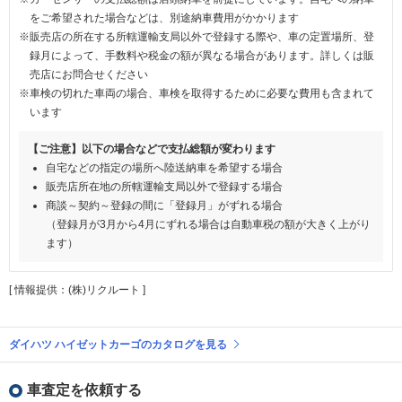
をご希望された場合などは、別途納車費用がかかります
※販売店の所在する所轄運輸支局以外で登録する際や、車の定置場所、登
録月によって、手数料や税金の額が異なる場合があります。詳しくは販
売店にお問合せください
※車検の切れた車両の場合、車検を取得するために必要な費用も含まれて
います
【ご注意】以下の場合などで支払総額が変わります
自宅などの指定の場所へ陸送納車を希望する場合
販売店所在地の所轄運輸支局以外で登録する場合
商談～契約～登録の間に「登録月」がずれる場合
（登録月が3月から4月にずれる場合は自動車税の額が大きく上がり
ます）
[ 情報提供：(株)リクルート ]
ダイハツ ハイゼットカーゴのカタログを見る
車査定を依頼する