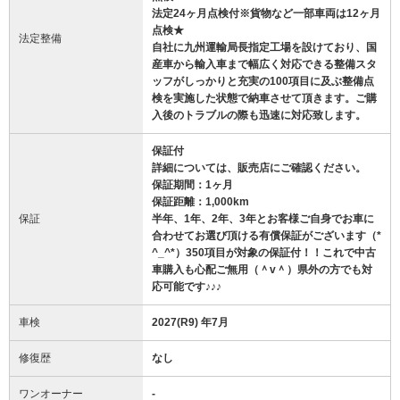
法定24ヶ月点検付※貨物など一部車両は12ヶ月
点検★
法定整備
自社に九州運輸局長指定工場を設けており、国
産車から輸入車まで幅広く対応できる整備スタ
ッフがしっかりと充実の100項目に及ぶ整備点
検を実施した状態で納車させて頂きます。ご購
入後のトラブルの際も迅速に対応致します。
保証付
詳細については、販売店にご確認ください。
保証期間：1ヶ月
保証距離：1,000km
保証
半年、1年、2年、3年とお客様ご自身でお車に
合わせてお選び頂ける有償保証がございます（*
^_^*）350項目が対象の保証付！！これで中古
車購入も心配ご無用（＾v＾）県外の方でも対
応可能です♪♪♪
車検
2027(R9) 年7月
修復歴
なし
ワンオーナー
-