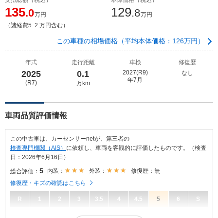
135
129
.0
.8
万円
万円
（諸経費5 .2 万円含む）
この車種の相場価格（平均本体価格：126万円）
年式
走行距離
車検
修復歴
2025
0.1
2027(R9)
なし
年7月
(R7)
万km
車両品質評価情報
この中古車は、カーセンサーnetが、第三者の
検査専門機関（AIS）
に依頼し、車両を客観的に評価したものです。（検査
日：2026年6月16日）
5
内装：
外装：
修復歴：無
総合評価：
修復歴・キズの確認はこちら
R
1
2
3
3.5
4
4.5
5
6
S
5
総合評価：