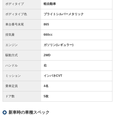
ボディタイプ
軽自動車
ボディタイプ色
ブライトシルバーメタリック
車台番号末尾
865
排気量
660cc
エンジン
ガソリン(レギュラー)
駆動方式
2WD
ハンドル
右
ミッション
インパネCVT
乗車定員
4名
ドア数
5枚
新車時の車種スペック