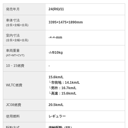
発売年月
24(R6)/11
車体寸法
3395
×
1475
×
1890
mm
(全長×全幅×全高)
室内寸法
-
×
-
×
-
mm
(全長×全幅×全高)
車両重量
-/-/910
kg
(AT×MT×CVT)
10・15燃費
-
15.6km/L
└市街地：14.1km/L
WLTC燃費
└郊外：16.7km/L
└高速：15.6km/L
JC08燃費
20.5km/L
使用燃料
レギュラー
駆動方式
後輪駆動（FR）