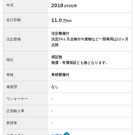
2018
年式
(H30)
年
11.0
走行距離
万km
法定整備付
法定整備
法定24ヶ月点検付※貨物など一部車両は12ヶ月
点検
保証無
保証
無償・有償保証とも無となります。
車検
車検整備付
修復歴
なし
ワンオーナー
-
正規輸入車
-
禁煙車
-