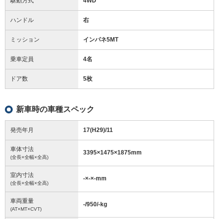
駆動方式
4WD
ハンドル
右
ミッション
インパネ5MT
乗車定員
4名
ドア数
5枚
新車時の車種スペック
発売年月
17(H29)/11
車体寸法
3395
×
1475
×
1875
mm
(全長×全幅×全高)
室内寸法
-
×
-
×
-
mm
(全長×全幅×全高)
車両重量
-/950/-
kg
(AT×MT×CVT)