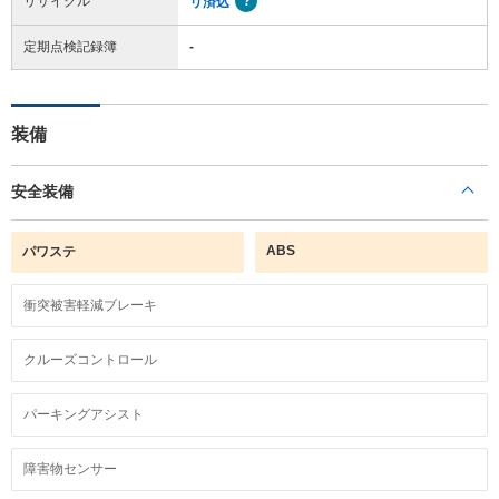
リサイクル
リ済込
定期点検記録簿
-
装備
安全装備
ABS
パワステ
衝突被害軽減ブレーキ
クルーズコントロール
パーキングアシスト
障害物センサー