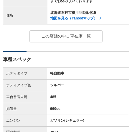
までお休み頂いております
北海道石狩市樽川443番地15
住所
地図を見る（Yahoo!マップ）
この店舗の中古車在庫一覧
車種スペック
ボディタイプ
軽自動車
ボディタイプ色
シルバー
車台番号末尾
485
排気量
660cc
エンジン
ガソリン(レギュラー)