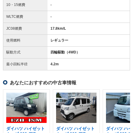
10・15燃費
-
WLTC燃費
-
JC08燃費
17.8km/L
使用燃料
レギュラー
駆動方式
四輪駆動（4WD）
最小回転半径
4.2
m
あなたにおすすめの中古車情報
ダイハツ ハイゼット
ダイハツ ハイゼット
ダイハツ ハイ