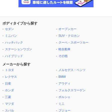
ボディタイプから探す
セダン
オープンカー
ミニバン
SUV・クロカン
ハッチバック
クーペ・スポーツカー
ステーションワゴン
軽自動車
ハイブリッド
その他
メーカーから探す
トヨタ
メルセデス・ベンツ
レクサス
BMW
日産
アウディ
ホンダ
フォルクスワーゲン
三菱
ポルシェ
マツダ
ミニ
スバル
プジョー