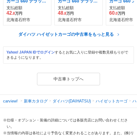
カーゴ 660 デラック
カーゴ 660 デラック
カーゴ 660 
ス ハイルーフ 4WD
ス ハイルーフ 4WD
ル ハイルーフ 
支払総額
支払総額
支払総額
42
48
60
.8
万円
.8
万円
.0
万円
北海道石狩市
北海道石狩市
北海道石狩市
ダイハツ ハイゼットカーゴの中古車をもっと見る
Yahoo! JAPAN IDでログイン
するとお気に入りに登録や複数見積もりがで
きるようになります。
中古車トップへ
新車カタログ
ダイハツ(DAIHATSU)
ハイゼットカーゴ
ハ
carview!
※仕様・オプション・装備の詳細については各販売店にお問い合わせくださ
い。
※当情報の内容は各社により予告なく変更されることがあります。また、(株)リ