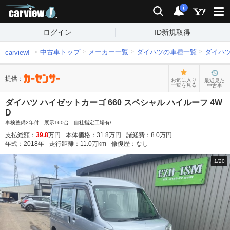
carview!
検索
通知
i
ログイン
ID新規取得
中古車トップ
メーカー一覧
ダイハツの車種一覧
ダイハ
carview!
提供：
お気に入り
最近見た
一覧を見る
中古車
ダイハツ ハイゼットカーゴ 660 スペシャル ハイルーフ 4W
D
車検整備2年付 展示160台 自社指定工場有/
支払総額：
39.8
万円
本体価格：
31.8
万円
諸経費：
8.0
万円
年式：
2018
年
走行距離：
11.0
万km
修復歴：
なし
1
/
20