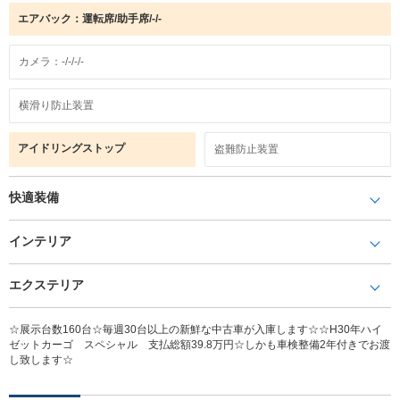
エアバック：運転席/助手席/-/-
カメラ：-/-/-/-
横滑り防止装置
アイドリングストップ
盗難防止装置
快適装備
インテリア
エクステリア
☆展示台数160台☆毎週30台以上の新鮮な中古車が入庫します☆☆H30年ハイ
ゼットカーゴ スペシャル 支払総額39.8万円☆しかも車検整備2年付きでお渡
し致します☆