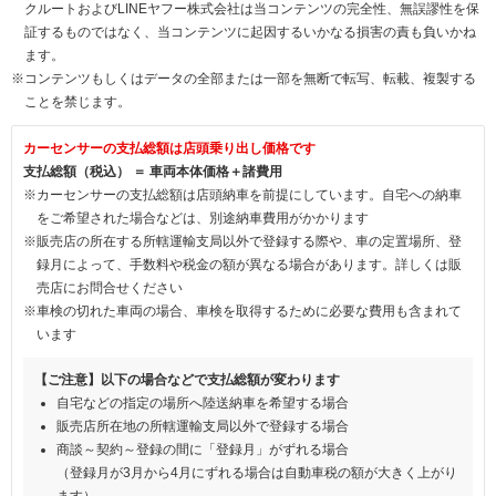
クルートおよびLINEヤフー株式会社は当コンテンツの完全性、無誤謬性を保
証するものではなく、当コンテンツに起因するいかなる損害の責も負いかね
ます。
※コンテンツもしくはデータの全部または一部を無断で転写、転載、複製する
ことを禁じます。
カーセンサーの支払総額は店頭乗り出し価格です
支払総額（税込） ＝ 車両本体価格＋諸費用
※カーセンサーの支払総額は店頭納車を前提にしています。自宅への納車
をご希望された場合などは、別途納車費用がかかります
※販売店の所在する所轄運輸支局以外で登録する際や、車の定置場所、登
録月によって、手数料や税金の額が異なる場合があります。詳しくは販
売店にお問合せください
※車検の切れた車両の場合、車検を取得するために必要な費用も含まれて
います
【ご注意】以下の場合などで支払総額が変わります
自宅などの指定の場所へ陸送納車を希望する場合
販売店所在地の所轄運輸支局以外で登録する場合
商談～契約～登録の間に「登録月」がずれる場合
（登録月が3月から4月にずれる場合は自動車税の額が大きく上がり
ます）