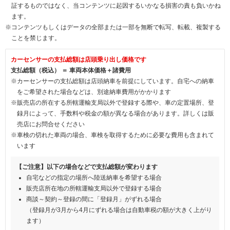
証するものではなく、当コンテンツに起因するいかなる損害の責も負いかね
ます。
※コンテンツもしくはデータの全部または一部を無断で転写、転載、複製する
ことを禁じます。
カーセンサーの支払総額は店頭乗り出し価格です
支払総額（税込） ＝ 車両本体価格＋諸費用
※カーセンサーの支払総額は店頭納車を前提にしています。自宅への納車
をご希望された場合などは、別途納車費用がかかります
※販売店の所在する所轄運輸支局以外で登録する際や、車の定置場所、登
録月によって、手数料や税金の額が異なる場合があります。詳しくは販
売店にお問合せください
※車検の切れた車両の場合、車検を取得するために必要な費用も含まれて
います
【ご注意】以下の場合などで支払総額が変わります
自宅などの指定の場所へ陸送納車を希望する場合
販売店所在地の所轄運輸支局以外で登録する場合
商談～契約～登録の間に「登録月」がずれる場合
（登録月が3月から4月にずれる場合は自動車税の額が大きく上がり
ます）