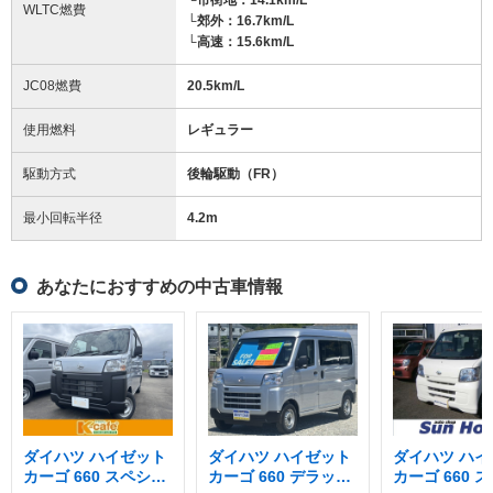
WLTC燃費
└郊外：16.7km/L
└高速：15.6km/L
JC08燃費
20.5km/L
使用燃料
レギュラー
駆動方式
後輪駆動（FR）
最小回転半径
4.2
m
あなたにおすすめの中古車情報
ダイハツ ハイゼット
ダイハツ ハイゼット
ダイハツ ハイ
カーゴ 660 スペシャ
カーゴ 660 デラック
カーゴ 660 