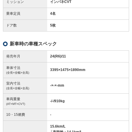
ミッション
インパネCVT
乗車定員
4名
ドア数
5枚
新車時の車種スペック
発売年月
24(R6)/11
車体寸法
3395
×
1475
×
1890
mm
(全長×全幅×全高)
室内寸法
-
×
-
×
-
mm
(全長×全幅×全高)
車両重量
-/-/910
kg
(AT×MT×CVT)
10・15燃費
-
15.6km/L
└市街地：14.1km/L