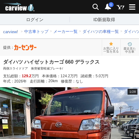
carview!
検索
通知
i
ログイン
ID新規取得
中古車トップ
メーカー一覧
ダイハツの車種一覧
ダイハ
carview!
提供：
お気に入り
最近見た
一覧を見る
中古車
ダイハツ ハイゼットカーゴ 660 デラックス
両側スライドドア 衝突被害軽減ブレーキ/
支払総額：
129.2
万円
本体価格：
124.2
万円
諸経費：
5.0
万円
20
km
年式：
2026
年
走行距離：
修復歴：
なし
1
/
28