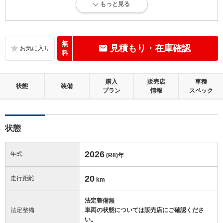
もっと見る
新車登録後12ヶ月未満、走行距離1万km以下で、内外装にダメージがな
い、とても綺麗な状態です。
内装：
無
見積もり・在庫確認
無キズ、もしくは傷みや汚れなどがほぼない、とても綺麗な状態です。
料
外装：
購入
販売店
車種
無キズ、もしくはキズやヘコミなどがほぼない、とても綺麗な状態で
状態
装備
プラン
情報
スペック
す。
修復歴：無
状態
この中古車の「車両品質評価書」を見る
2026
年式
(R8)
年
20
走行距離
km
法定整備無
法定整備
車両の状態については販売店にご確認くださ
い。