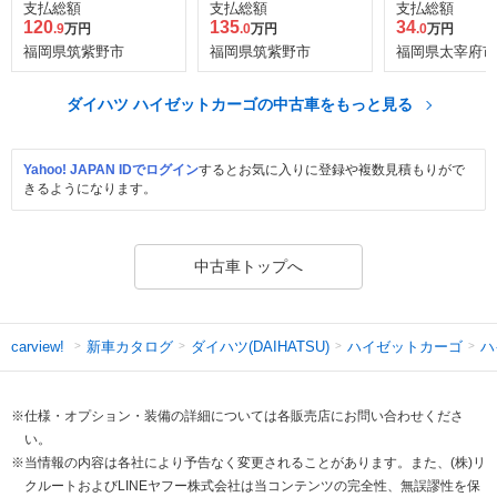
ル
ス
ル ハイルーフ
支払総額
支払総額
支払総額
120
135
34
.9
万円
.0
万円
.0
万円
福岡県筑紫野市
福岡県筑紫野市
福岡県太宰府市
ダイハツ ハイゼットカーゴの中古車をもっと見る
Yahoo! JAPAN IDでログイン
するとお気に入りに登録や複数見積もりがで
きるようになります。
中古車トップへ
新車カタログ
ダイハツ(DAIHATSU)
ハイゼットカーゴ
ハ
carview!
※仕様・オプション・装備の詳細については各販売店にお問い合わせくださ
い。
※当情報の内容は各社により予告なく変更されることがあります。また、(株)リ
クルートおよびLINEヤフー株式会社は当コンテンツの完全性、無誤謬性を保