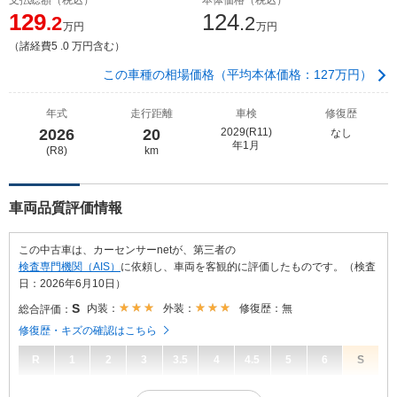
129
124
.2
.2
万円
万円
（諸経費5 .0 万円含む）
この車種の相場価格（平均本体価格：127万円）
年式
走行距離
車検
修復歴
2026
20
2029(R11)
なし
年1月
(R8)
km
車両品質評価情報
この中古車は、カーセンサーnetが、第三者の
検査専門機関（AIS）
に依頼し、車両を客観的に評価したものです。（検査
日：2026年6月10日）
S
内装：
外装：
修復歴：無
総合評価：
修復歴・キズの確認はこちら
R
1
2
3
3.5
4
4.5
5
6
S
S
総合評価：