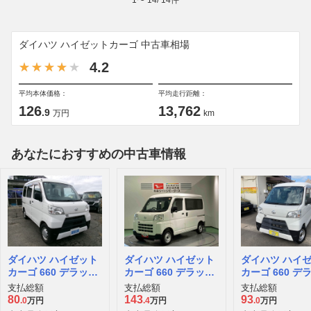
ダイハツ ハイゼットカーゴ 中古車相場
4.2
平均本体価格：
平均走行距離：
126
13,762
.9
万円
km
あなたにおすすめの中古車情報
ダイハツ ハイゼット
ダイハツ ハイゼット
ダイハツ ハイ
カーゴ 660 デラック
カーゴ 660 デラック
カーゴ 660 デ
ス ハイルーフ 4WD
ス 4WD
ス ハイルーフ 4
支払総額
支払総額
支払総額
80
143
93
.0
万円
.4
万円
.0
万円