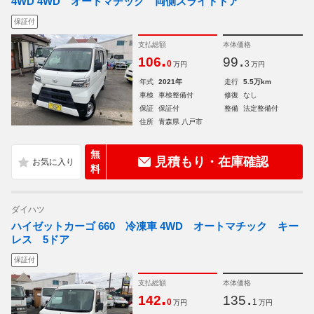
4WD 4WD オートマチック 両側スライドドア
保証付
支払総額
本体価格
.
.
106
99
0
3
万円
万円
年式
2021年
走行
5.5万km
車検
車検整備付
修復
なし
保証
保証付
整備
法定整備付
住所
青森県 八戸市
無
見積もり・在庫確認
料
ダイハツ
ハイゼットカーゴ 660 冷凍車 4WD オートマチック キー
レス 5ドア
保証付
支払総額
本体価格
.
.
142
135
0
1
万円
万円