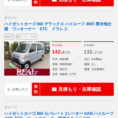
料
ダイハツ
ハイゼットカーゴ 660 デラックス ハイルーフ 4WD 寒冷地仕
様 ワンオーナー ETC ドラレコ
保証付
購入プラン付き
支払総額
本体価格
.
.
142
132
8
2
万円
万円
年式
2021年
走行
2.9万km
車検
車検整備付
修復
なし
保証
保証付
整備
法定整備付
住所
青森県 八戸市
無
見積もり・在庫確認
料
ダイハツ
ハイゼットカーゴ 660 セパレート 2シーター SAIII ハイルーフ