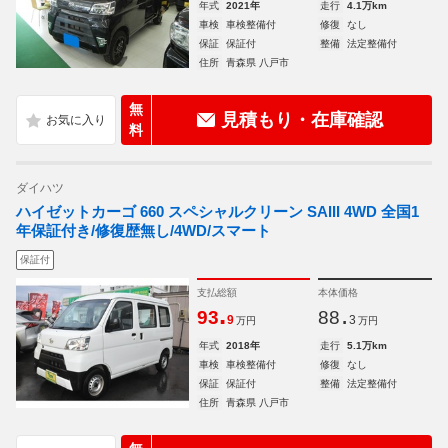
年式
2021年
走行
4.1万km
車検
車検整備付
修復
なし
保証
保証付
整備
法定整備付
住所
青森県 八戸市
無
見積もり・在庫確認
料
ダイハツ
ハイゼットカーゴ 660 スペシャルクリーン SAIII 4WD 全国1
年保証付き/修復歴無し/4WD/スマート
保証付
支払総額
本体価格
.
.
93
88
9
3
万円
万円
年式
2018年
走行
5.1万km
車検
車検整備付
修復
なし
保証
保証付
整備
法定整備付
住所
青森県 八戸市