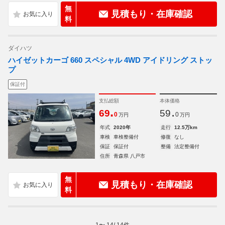
無
見積もり・在庫確認
料
ダイハツ
ハイゼットカーゴ 660 スペシャル 4WD アイドリング ストッ
プ
保証付
支払総額
本体価格
.
.
69
59
0
0
万円
万円
年式
2020年
走行
12.5万km
車検
車検整備付
修復
なし
保証
保証付
整備
法定整備付
住所
青森県 八戸市
無
見積もり・在庫確認
料
1
〜
14
/
14
件