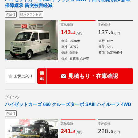
保障継承 衝突被害軽減
保証付
購入プラン付き
支払総額
本体価格
.
.
143
137
4
0
万円
万円
年式
2025年
走行
8km
車検
'27/10
修復
なし
保証
保証付
整備
法定整備付
住所
青森県 八戸市
無
見積もり・在庫確認
料
ダイハツ
ハイゼットカーゴ 660 クルーズターボ SAIII ハイルーフ 4WD
保証付
支払総額
本体価格
.
.
241
228
6
0
万円
万円