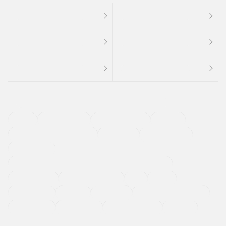
４ＷＤ
定期点検記録簿
ワンオーナーカー
福祉車両
メーカー系販売店取り扱い車
修復歴無し
アルミホイール
寒冷地仕様車
過給機設定モデル（ターボ・スーパーチャージャーなど)
ETC
CDプレーヤー
カーナビゲーション
禁煙車
法定整備付き
保証付き
エアバッグ
ディスチャージドランプ
支払総顔あり
クーポンあり
車両品質評価書付
新着車両