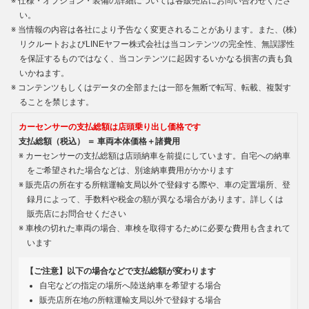
仕様・オプション・装備の詳細については各販売店にお問い合わせくださ
い。
当情報の内容は各社により予告なく変更されることがあります。また、(株)
リクルートおよびLINEヤフー株式会社は当コンテンツの完全性、無誤謬性
を保証するものではなく、当コンテンツに起因するいかなる損害の責も負
いかねます。
コンテンツもしくはデータの全部または一部を無断で転写、転載、複製す
ることを禁じます。
カーセンサーの支払総額は店頭乗り出し価格です
支払総額（税込） ＝ 車両本体価格＋諸費用
カーセンサーの支払総額は店頭納車を前提にしています。自宅への納車
をご希望された場合などは、別途納車費用がかかります
販売店の所在する所轄運輸支局以外で登録する際や、車の定置場所、登
録月によって、手数料や税金の額が異なる場合があります。詳しくは
販売店にお問合せください
車検の切れた車両の場合、車検を取得するために必要な費用も含まれて
います
【ご注意】以下の場合などで支払総額が変わります
自宅などの指定の場所へ陸送納車を希望する場合
販売店所在地の所轄運輸支局以外で登録する場合