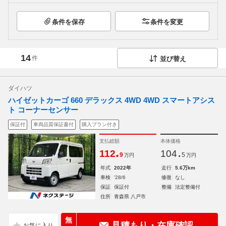
条件を保存
条件を変更
14
件
並び替え
ダイハツ
ハイゼットカーゴ 660 デラックス 4WD 4WD スマートアシス
ト コーナーセンサー
保証付
車両品質保証書付
購入プラン付き
支払総額
本体価格
.
.
112
104
9
5
万円
万円
年式
2022年
走行
5.6万km
車検
'28/6
修復
なし
保証
保証付
整備
法定整備付
住所
青森県 八戸市
無
見積もり・在庫確認