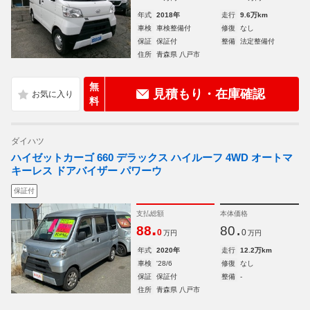
年式
2018年
走行
9.6万km
車検
車検整備付
修復
なし
保証
保証付
整備
法定整備付
住所
青森県 八戸市
無
見積もり・在庫確認
料
ダイハツ
ハイゼットカーゴ 660 デラックス ハイルーフ 4WD オートマ
キーレス ドアバイザー パワーウ
保証付
支払総額
本体価格
.
.
88
80
0
0
万円
万円
年式
2020年
走行
12.2万km
車検
'28/6
修復
なし
保証
保証付
整備
-
住所
青森県 八戸市