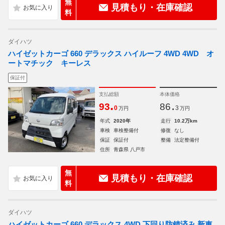
無
見積もり・在庫確認
料
ダイハツ
ハイゼットカーゴ 660 デラックス ハイルーフ 4WD 4WD オ
ートマチック キーレス
保証付
支払総額
本体価格
.
.
93
86
0
3
万円
万円
年式
2020年
走行
10.2万km
車検
車検整備付
修復
なし
保証
保証付
整備
法定整備付
住所
青森県 八戸市
無
見積もり・在庫確認
料
ダイハツ
ハイゼットカーゴ 660 デラックス 4WD 下回り防錆済み 新車