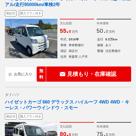
アル/走行85000km/車検2年
保証付
購入プラン付き
支払総額
本体価格
.
.
55
50
0
0
万円
万円
年式
2016年
走行
8.5万km
車検
車検整備付
修復
あり
保証
保証付
整備
法定整備付
住所
青森県 八戸市
無
見積もり・在庫確認
料
ダイハツ
ハイゼットカーゴ 660 デラックス ハイルーフ 4WD 4WD・キ
ーレス・パワーウインドウ・スモー
保証付
購入プラン付き
支払総額
本体価格
.
.
80
75
0
0
万円
万円