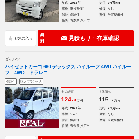
年式
2016年
走行
5.6万km
車検
車検整備付
修復
なし
保証
保証付
整備
法定整備付
住所
青森県 八戸市
無
見積もり・在庫確認
料
ダイハツ
ハイゼットカーゴ 660 デラックス ハイルーフ 4WD ハイルー
フ 4WD ドラレコ
保証付
購入プラン付き
支払総額
本体価格
.
.
124
115
8
7
万円
万円
年式
2021年
走行
7.3万km
車検
'27/7
修復
なし
保証
保証付
整備
法定整備付
住所
青森県 八戸市