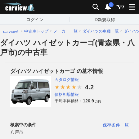
carview!
検索
通知
i
ログイン
ID新規取得
中古車トップ
メーカー一覧
ダイハツの車種一覧
ダイハ
carview!
ダイハツ ハイゼットカーゴ(青森県・八
戸市)の中古車
ダイハツ ハイゼットカーゴ の基本情報
カタログ情報
4.2
価格相場情報
126.9
平均本体価格：
万円
検索中の条件
保存条件一覧
八戸市