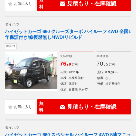
無
見積もり・在庫確認
料
ダイハツ
ハイゼットカーゴ 660 クルーズターボ ハイルーフ 4WD 全国1
年保証付き/修復歴無し/4WD/リビルド
保証付
支払総額
本体価格
.
.
76
70
9
5
万円
万円
年式
2011年
走行
8.3万km
車検
車検整備付
修復
なし
保証
保証付
整備
法定整備付
住所
青森県 八戸市
無
見積もり・在庫確認
料
ダイハツ
ハイゼットカーゴ 660 スペシャル ハイルーフ 4WD 5速マニュ