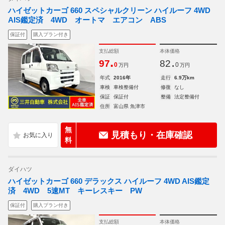
ハイゼットカーゴ 660 スペシャルクリーン ハイルーフ 4WD
AIS鑑定済 4WD オートマ エアコン ABS
保証付
購入プラン付き
支払総額
本体価格
.
.
97
82
0
0
万円
万円
年式
2016年
走行
6.9万km
車検
車検整備付
修復
なし
保証
保証付
整備
法定整備付
住所
富山県 魚津市
無
見積もり・在庫確認
料
ダイハツ
ハイゼットカーゴ 660 デラックス ハイルーフ 4WD AIS鑑定
済 4WD 5速MT キーレスキー PW
保証付
購入プラン付き
支払総額
本体価格