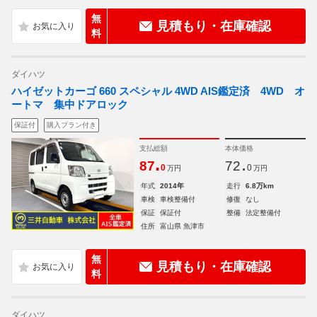
無
見積もり・在庫確認
料
ダイハツ
ハイゼットカーゴ 660 スペシャル 4WD AIS鑑定済 4WD オ
ートマ 集中ドアロック
保証付
購入プラン付き
支払総額
本体価格
.
.
87
72
0
0
万円
万円
年式
2014年
走行
6.8万km
車検
車検整備付
修復
なし
保証
保証付
整備
法定整備付
住所
富山県 魚津市
無
見積もり・在庫確認
料
ダイハツ