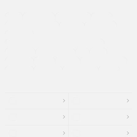
４ＷＤ
定期点検記録簿
ワンオーナーカー
福祉車両
メーカー系販売店取り扱い車
修復歴無し
アルミホイール
寒冷地仕様車
過給機設定モデル（ターボ・スーパーチャージャーなど)
ETC
CDプレーヤー
カーナビゲーション
禁煙車
法定整備付き
保証付き
エアバッグ
ディスチャージドランプ
支払総顔あり
クーポンあり
車両品質評価書付
新着車両