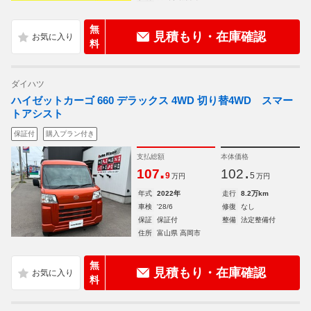
無
見積もり・在庫確認
料
ダイハツ
ハイゼットカーゴ 660 デラックス 4WD 切り替4WD スマー
トアシスト
保証付
購入プラン付き
支払総額
本体価格
.
.
107
102
9
5
万円
万円
年式
2022年
走行
8.2万km
車検
'28/6
修復
なし
保証
保証付
整備
法定整備付
住所
富山県 高岡市
無
見積もり・在庫確認
料