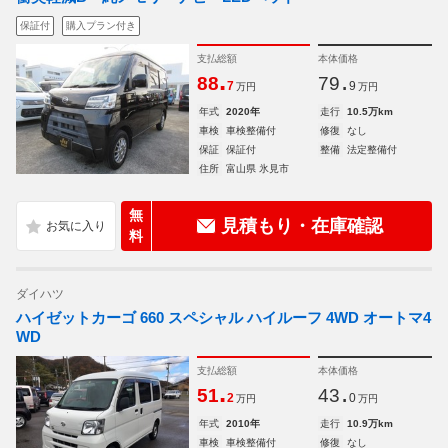
保証付
購入プラン付き
支払総額
本体価格
.
.
88
79
7
9
万円
万円
年式
2020年
走行
10.5万km
車検
車検整備付
修復
なし
保証
保証付
整備
法定整備付
住所
富山県 氷見市
無
見積もり・在庫確認
料
ダイハツ
ハイゼットカーゴ 660 スペシャル ハイルーフ 4WD オートマ4
WD
支払総額
本体価格
.
.
51
43
2
0
万円
万円
年式
2010年
走行
10.9万km
車検
車検整備付
修復
なし