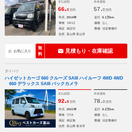
支払総額
本体価格
.
.
66
57
0
0
万円
万円
年式
2014年
走行
6.1万km
車検
'26/12
修復
なし
保証
保証付
整備
法定整備付
住所
富山県 富山市
無
見積もり・在庫確認
料
ダイハツ
ハイゼットカーゴ 660 クルーズ SAIII ハイルーフ 4WD 4WD
660 デラックス SAIII バックカメラ
支払総額
本体価格
.
.
92
78
8
0
万円
万円
年式
2021年
走行
6.2万km
車検
'27/4
修復
なし
保証
保証無
整備
法定整備付
住所
富山県 射水市