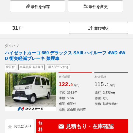
条件を保存
条件を変更
31
件
並び替え
ダイハツ
ハイゼットカーゴ 660 デラックス SAIII ハイルーフ 4WD 4W
D 衝突軽減ブレーキ 禁煙車
保証付
車両品質保証書付
購入プラン付き
支払総額
本体価格
.
.
122
115
9
2
万円
万円
年式
2021年
走行
2.7万km
車検
'27/6
修復
なし
保証
保証付
整備
法定整備付
住所
富山県 高岡市
無
見積もり・在庫確認
料