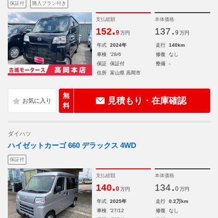
保証付
購入プラン付き
支払総額
本体価格
.
.
152
137
9
9
万円
万円
年式
2024年
走行
140km
車検
'28/6
修復
なし
保証
保証付
整備
-
住所
富山県 高岡市
無
見積もり・在庫確認
料
ダイハツ
ハイゼットカーゴ 660 デラックス 4WD
保証付
支払総額
本体価格
.
.
140
134
0
0
万円
万円
年式
2025年
走行
0.2万km
車検
'27/12
修復
なし