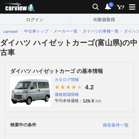
carview!
検索
通知
i
ログイン
ID新規取得
中古車トップ
メーカー一覧
ダイハツの車種一覧
ダイハ
carview!
ダイハツ ハイゼットカーゴ(富山県)の中
古車
ダイハツ ハイゼットカーゴ の基本情報
カタログ情報
4.2
価格相場情報
126.9
平均本体価格：
万円
検索中の条件
保存条件一覧