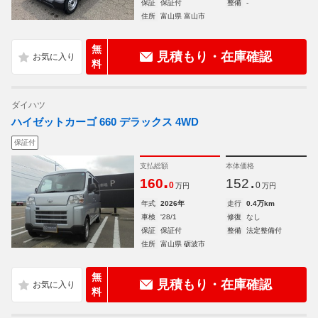
保証
保証付
整備
-
住所
富山県 富山市
無
見積もり・在庫確認
料
ダイハツ
ハイゼットカーゴ 660 デラックス 4WD
保証付
支払総額
本体価格
.
.
160
152
0
0
万円
万円
年式
2026年
走行
0.4万km
車検
'28/1
修復
なし
保証
保証付
整備
法定整備付
住所
富山県 砺波市
無
見積もり・在庫確認
料