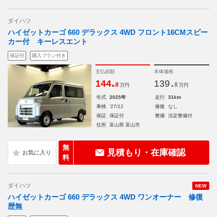
ダイハツ
ハイゼットカーゴ 660 デラックス 4WD フロント16CMスピー
カー付 キーレスエント
保証付
購入プラン付き
支払総額
本体価格
.
.
144
139
8
8
万円
万円
年式
2025年
走行
31km
車検
'27/12
修復
なし
保証
保証付
整備
法定整備付
住所
富山県 富山市
無
見積もり・在庫確認
料
ダイハツ
NEW
ハイゼットカーゴ 660 デラックス 4WD ワンオーナー 修復
歴無