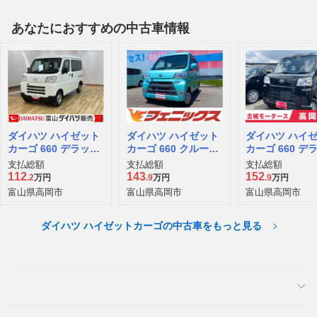
あなたにおすすめの中古車情報
ダイハツ ハイゼット
ダイハツ ハイゼット
ダイハツ ハイ
カーゴ 660 デラック
カーゴ 660 クルーズ
カーゴ 660 デ
ス 4WD
ターボ SAIII ハイル
ス 4WD
支払総額
支払総額
支払総額
ーフ 4WD
112
143
152
.2
万円
.9
万円
.9
万円
富山県高岡市
富山県高岡市
富山県高岡市
ダイハツ ハイゼットカーゴの中古車をもっと見る