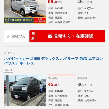
.
.
59
45
0
0
万円
万円
年式
2008年
走行
8.4万km
車検
車検整備付
修復
なし
保証
保証付
整備
法定整備付
住所
富山県 魚津市
無
見積もり・在庫確認
料
ダイハツ
ハイゼットカーゴ 660 デラックス ハイルーフ 4WD エアコン
パワステ キーレス
保証付
支払総額
本体価格
.
.
45
36
8
5
万円
万円
年式
2014年
走行
9.2万km
車検
車検整備付
修復
なし
保証
保証付
整備
法定整備付
住所
富山県 富山市