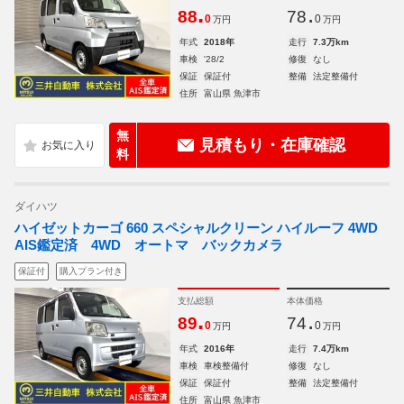
.
.
88
78
0
0
万円
万円
年式
2018年
走行
7.3万km
車検
'28/2
修復
なし
保証
保証付
整備
法定整備付
住所
富山県 魚津市
無
見積もり・在庫確認
料
ダイハツ
ハイゼットカーゴ 660 スペシャルクリーン ハイルーフ 4WD
AIS鑑定済 4WD オートマ バックカメラ
保証付
購入プラン付き
支払総額
本体価格
.
.
89
74
0
0
万円
万円
年式
2016年
走行
7.4万km
車検
車検整備付
修復
なし
保証
保証付
整備
法定整備付
住所
富山県 魚津市