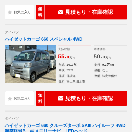
無
見積もり・在庫確認
料
ダイハツ
ハイゼットカーゴ 660 スペシャル 4WD
支払総額
本体価格
.
.
55
50
0
0
万円
万円
年式
2017年
走行
9.2万km
車検
'27/4
修復
なし
保証
保証無
整備
法定整備付
住所
富山県 射水市
無
見積もり・在庫確認
料
ダイハツ
ハイゼットカーゴ 660 クルーズターボ SAIII ハイルーフ 4WD
衝突軽減B 純メモリーナビ LEDヘッド