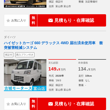
保証
保証付
整備
法定整備付
住所
富山県 富山市
無
見積もり・在庫確認
料
ダイハツ
ハイゼットカーゴ 660 デラックス 4WD 届出済未使用車 衝
突被害軽減システム
保証付
購入プラン付き
支払総額
本体価格
.
.
149
134
9
9
万円
万円
年式
2026年
走行
10km
車検
'28/3
修復
なし
保証
保証付
整備
-
住所
富山県 富山市
無
見積もり・在庫確認
料