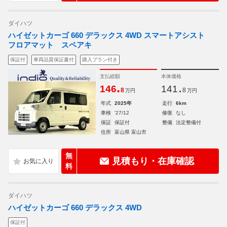
ダイハツ
ハイゼットカーゴ 660 デラックス 4WD スマートアシスト
フロアマット スペアキ
保証付
車両品質保証書付
購入プラン付き
支払総額
本体価格
.
.
146
141
8
8
万円
万円
年式
2025年
走行
6km
車検
'27/12
修復
なし
保証
保証付
整備
法定整備付
住所
富山県 富山市
無
見積もり・在庫確認
料
ダイハツ
ハイゼットカーゴ 660 デラックス 4WD
保証付