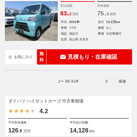
支払総額
本体価格
.
.
83
75
2
9
万円
万円
年式
2021年
走行
13.3万km
車検
'27/5
修復
なし
保証
保証付
整備
法定整備付
住所
富山県 氷見市
無
見積もり・在庫確認
料
1
〜
30
/
31
件
ダイハツ ハイゼットカーゴ 中古車相場
4.2
平均本体価格：
平均走行距離：
126
14,128
.9
万円
km