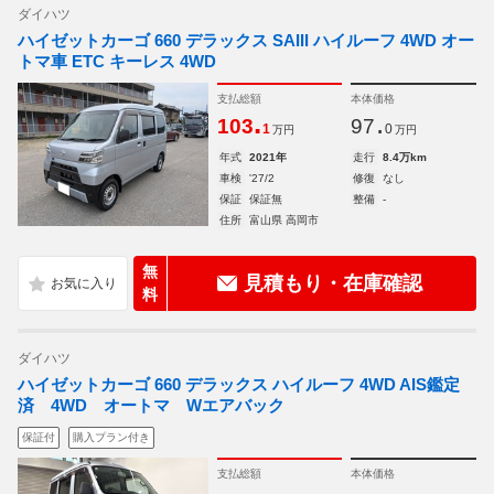
ダイハツ
ハイゼットカーゴ 660 デラックス SAIII ハイルーフ 4WD オー
トマ車 ETC キーレス 4WD
支払総額
本体価格
.
.
103
97
1
0
万円
万円
年式
2021年
走行
8.4万km
車検
'27/2
修復
なし
保証
保証無
整備
-
住所
富山県 高岡市
無
見積もり・在庫確認
料
ダイハツ
ハイゼットカーゴ 660 デラックス ハイルーフ 4WD AIS鑑定
済 4WD オートマ Wエアバック
保証付
購入プラン付き
支払総額
本体価格