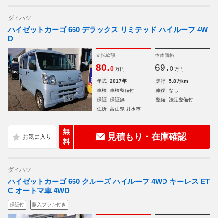
ダイハツ
ハイゼットカーゴ 660 デラックス リミテッド ハイルーフ 4W
D
支払総額
本体価格
.
.
80
69
0
0
万円
万円
年式
2017年
走行
5.8万km
車検
車検整備付
修復
なし
保証
保証無
整備
法定整備付
住所
富山県 射水市
無
見積もり・在庫確認
料
ダイハツ
ハイゼットカーゴ 660 クルーズ ハイルーフ 4WD キーレス ET
C オートマ車 4WD
保証付
購入プラン付き