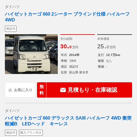
ダイハツ
ハイゼットカーゴ 660 2シーター ブラインド仕様 ハイルーフ
4WD
保証付
支払総額
本体価格
.
.
30
25
0
0
万円
万円
年式
2014年
走行
12.7万km
車検
'28/8
修復
なし
保証
保証付
整備
-
住所
富山県 射水市
無
見積もり・在庫確認
料
ダイハツ
ハイゼットカーゴ 660 デラックス SAIII ハイルーフ 4WD 衝突
軽減B LEDヘッド キーレス
保証付
購入プラン付き