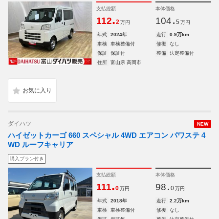
支払総額
本体価格
.
.
112
104
2
5
万円
万円
年式
2024年
走行
0.9万km
車検
車検整備付
修復
なし
保証
保証付
整備
法定整備付
住所
富山県 高岡市
ダイハツ
NEW
ハイゼットカーゴ 660 スペシャル 4WD エアコン パワステ 4
WD ルーフキャリア
購入プラン付き
支払総額
本体価格
.
.
111
98
0
0
万円
万円
年式
2018年
走行
2.2万km
車検
車検整備付
修復
なし