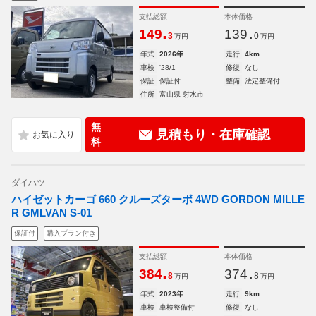
支払総額
本体価格
.
.
149
139
3
0
万円
万円
年式
2026年
走行
4km
車検
'28/1
修復
なし
保証
保証付
整備
法定整備付
住所
富山県 射水市
無
見積もり・在庫確認
料
ダイハツ
ハイゼットカーゴ 660 クルーズターボ 4WD GORDON MILLE
R GMLVAN S-01
保証付
購入プラン付き
支払総額
本体価格
.
.
384
374
8
8
万円
万円
年式
2023年
走行
9km
車検
車検整備付
修復
なし