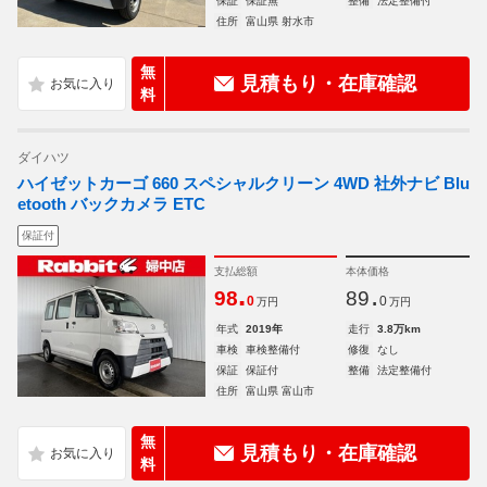
保証
保証無
整備
法定整備付
住所
富山県 射水市
無
見積もり・在庫確認
料
ダイハツ
ハイゼットカーゴ 660 スペシャルクリーン 4WD 社外ナビ Blu
etooth バックカメラ ETC
保証付
支払総額
本体価格
.
.
98
89
0
0
万円
万円
年式
2019年
走行
3.8万km
車検
車検整備付
修復
なし
保証
保証付
整備
法定整備付
住所
富山県 富山市
無
見積もり・在庫確認
料