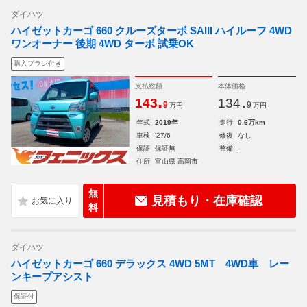
ダイハツ
ハイゼットカーゴ 660 クルーズターボ SAIII ハイルーフ 4WD
ワンオーナー 後期 4WD ターボ 試乗OK
購入プラン付き
支払総額
本体価格
.
.
143
134
9
9
万円
万円
年式
2019年
走行
0.6万km
車検
'27/6
修復
なし
保証
保証無
整備
-
住所
富山県 高岡市
無
見積もり・在庫確認
料
ダイハツ
ハイゼットカーゴ 660 デラックス 4WD 5MT 4WD車 レー
ンキープアシスト
保証付