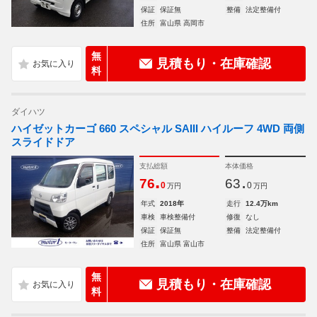
保証
保証無
整備
法定整備付
住所
富山県 高岡市
無
見積もり・在庫確認
料
ダイハツ
ハイゼットカーゴ 660 スペシャル SAIII ハイルーフ 4WD 両側
スライドドア
支払総額
本体価格
.
.
76
63
0
0
万円
万円
年式
2018年
走行
12.4万km
車検
車検整備付
修復
なし
保証
保証無
整備
法定整備付
住所
富山県 富山市
無
見積もり・在庫確認
料