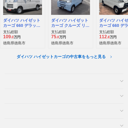
ダイハツ ハイゼット
ダイハツ ハイゼット
ダイハツ ハイ
カーゴ 660 デラック
カーゴ クルーズ リミ
カーゴ 660 デ
ス
テッド HR走行41000
ス SAIII ハイ
支払総額
支払総額
支払総額
キロ車
109
75
112
.0
万円
.0
万円
.8
万円
徳島県徳島市
徳島県徳島市
徳島県徳島市
ダイハツ ハイゼットカーゴの中古車をもっと見る