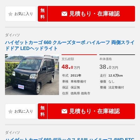
無
見積もり・在庫確認
料
ダイハツ
ハイゼットカーゴ 660 クルーズターボ ハイルーフ 両側スライ
ドドア LEDヘッドライト
支払総額
本体価格
.
.
48
38
0
0
万円
万円
年式
2011年
走行
12.6万km
車検
車検整備付
修復
なし
保証
保証無
整備
法定整備付
住所
徳島県 徳島市
無
見積もり・在庫確認
料
ダイハツ
ハイゼットカーゴ 660 デラックス SAIII ハイルーフ 4WD ETC