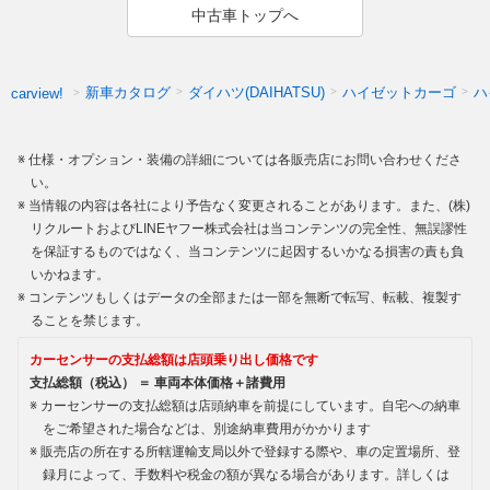
中古車トップへ
新車カタログ
ダイハツ(DAIHATSU)
ハイゼットカーゴ
ハ
carview!
仕様・オプション・装備の詳細については各販売店にお問い合わせくださ
い。
当情報の内容は各社により予告なく変更されることがあります。また、(株)
リクルートおよびLINEヤフー株式会社は当コンテンツの完全性、無誤謬性
を保証するものではなく、当コンテンツに起因するいかなる損害の責も負
いかねます。
コンテンツもしくはデータの全部または一部を無断で転写、転載、複製す
ることを禁じます。
カーセンサーの支払総額は店頭乗り出し価格です
支払総額（税込） ＝ 車両本体価格＋諸費用
カーセンサーの支払総額は店頭納車を前提にしています。自宅への納車
をご希望された場合などは、別途納車費用がかかります
販売店の所在する所轄運輸支局以外で登録する際や、車の定置場所、登
録月によって、手数料や税金の額が異なる場合があります。詳しくは