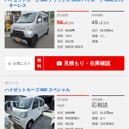
キーレス
支払総額
本体価格
.
.
56
49
5
9
万円
万円
年式
2018年
走行
15.5万km
車検
'28/3
修復
なし
保証
保証無
整備
-
住所
徳島県 徳島市
無
見積もり・在庫確認
料
ダイハツ
ハイゼットカーゴ 660 スペシャル
支払総額
本体価格
-
応相談
万円
年式
2005年
走行
11.2万km
車検
車検整備付
修復
あり
保証
保証無
整備
法定整備付