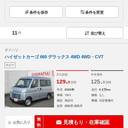
条件を保存
条件を変更
11
件
並び替え
ダイハツ
ハイゼットカーゴ 660 デラックス 4WD 4WD・CVT
保証付
支払総額
本体価格
.
.
129
125
0
0
万円
万円
年式
2026年
走行
0.2万km
車検
'28/1
修復
なし
保証
保証付
整備
法定整備付
住所
徳島県 徳島市
無
見積もり・在庫確認
料