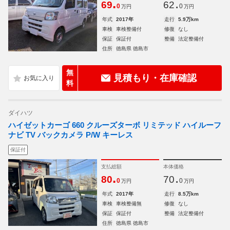
.
.
69
62
0
0
万円
万円
年式
2017年
走行
5.9万km
車検
車検整備付
修復
なし
保証
保証付
整備
法定整備付
住所
徳島県 徳島市
無
見積もり・在庫確認
料
ダイハツ
ハイゼットカーゴ 660 クルーズターボ リミテッド ハイルーフ
ナビ TV バックカメラ P/W キーレス
保証付
支払総額
本体価格
.
.
80
70
0
0
万円
万円
年式
2017年
走行
8.5万km
車検
車検整備無
修復
なし
保証
保証付
整備
法定整備付
住所
徳島県 徳島市