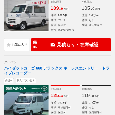
支払総額
本体価格
.
.
109
105
0
0
万円
万円
年式
2025年
走行
1.4万km
車検
'27/11
修復
なし
保証
保証付
整備
法定整備付
住所
徳島県 徳島市
無
見積もり・在庫確認
料
ダイハツ
ハイゼットカーゴ 660 デラックス キーレスエントリー・ドラ
イブレコーダー・
保証付
購入プラン付き
支払総額
本体価格
.
.
125
119
4
0
万円
万円
年式
2022年
走行
2.4万km
車検
車検整備付
修復
なし
保証
保証付
整備
法定整備付