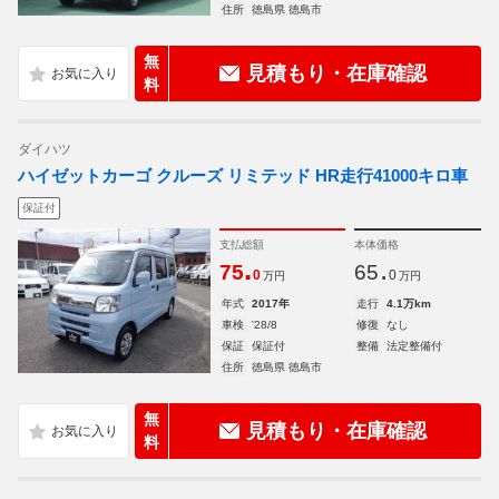
住所
徳島県 徳島市
無
見積もり・在庫確認
料
ダイハツ
ハイゼットカーゴ クルーズ リミテッド HR走行41000キロ車
保証付
支払総額
本体価格
.
.
75
65
0
0
万円
万円
年式
2017年
走行
4.1万km
車検
'28/8
修復
なし
保証
保証付
整備
法定整備付
住所
徳島県 徳島市
無
見積もり・在庫確認
料