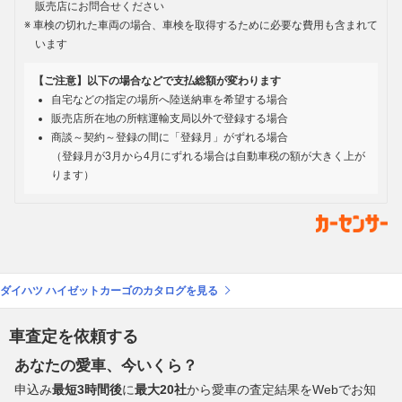
販売店にお問合せください
車検の切れた車両の場合、車検を取得するために必要な費用も含まれて
います
【ご注意】以下の場合などで支払総額が変わります
自宅などの指定の場所へ陸送納車を希望する場合
販売店所在地の所轄運輸支局以外で登録する場合
商談～契約～登録の間に「登録月」がずれる場合
（登録月が3月から4月にずれる場合は自動車税の額が大きく上が
ります）
ダイハツ ハイゼットカーゴのカタログを見る
車査定を依頼する
あなたの愛車、今いくら？
申込み
最短3時間後
に
最大20社
から愛車の査定結果をWebでお知