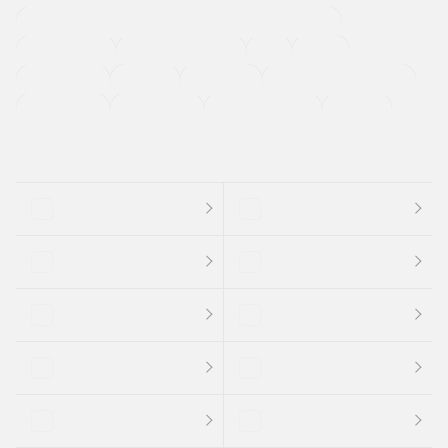
過給機設定モデル（ターボ・スーパーチャージャーなど)
ETC
CDプレーヤー
カーナビゲーション
禁煙車
法定整備付き
保証付き
エアバッグ
ディスチャージドランプ
支払総顔あり
クーポンあり
車両品質評価書付
新着車両