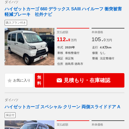
ダイハツ
ハイゼットカーゴ 660 デラックス SAIII ハイルーフ 衝突被害
軽減ブレーキ 社外ナビ
購入プラン付き
支払総額
本体価格
.
.
112
105
8
0
万円
万円
年式
2020年
走行
4.8万km
車検
車検整備付
修復
なし
保証
保証無
整備
法定整備付
住所
徳島県 徳島市
無
見積もり・在庫確認
料
ダイハツ
ハイゼットカーゴ スペシャル クリーン 両側スライドドア A
保証付
支払総額
本体価格