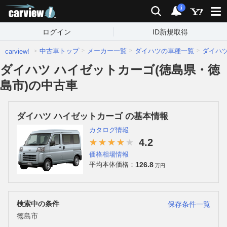
carview!
検索
通知
i
ログイン
ID新規取得
中古車トップ
メーカー一覧
ダイハツの車種一覧
ダイハ
carview!
ダイハツ ハイゼットカーゴ(徳島県・徳
島市)の中古車
ダイハツ ハイゼットカーゴ の基本情報
カタログ情報
4.2
価格相場情報
126.8
平均本体価格：
万円
検索中の条件
保存条件一覧
徳島市