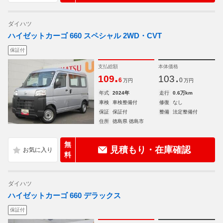
ダイハツ
ハイゼットカーゴ 660 スペシャル 2WD・CVT
保証付
支払総額
本体価格
.
.
109
103
6
0
万円
万円
年式
2024年
走行
0.6万km
車検
車検整備付
修復
なし
保証
保証付
整備
法定整備付
住所
徳島県 徳島市
無
見積もり・在庫確認
料
ダイハツ
ハイゼットカーゴ 660 デラックス
保証付