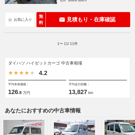
住所
徳島県 徳島市
無
見積もり・在庫確認
料
1
〜
11
/
11
件
ダイハツ ハイゼットカーゴ 中古車相場
4.2
平均本体価格：
平均走行距離：
126
13,827
.8
万円
km
あなたにおすすめの中古車情報