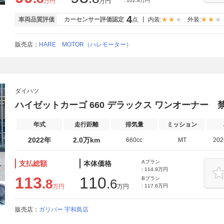
万円
万円
: 102.8万円
4
車両品質評価
カーセンサー評価認定
点
内装:
外装:
販売店：
HARE MOTOR（ハレモーター）
ダイハツ
ハイゼットカーゴ 660 デラックス ワンオーナー
年式
走行距離
排気量
ミッション
2022年
2.0万km
660cc
MT
20
Aプラン
支払総額
本体価格
: 114.9万円
113
110
Bプラン
.8
.6
万円
万円
: 117.6万円
販売店：
ガリバー 宇和島店