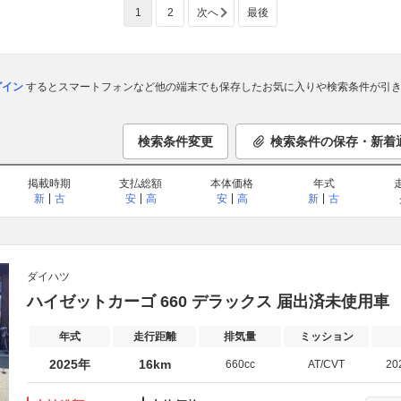
1
2
次へ
最後
ログイン
するとスマートフォンなど他の端末でも保存したお気に入りや検索条件が引き
検索条件変更
検索条件の保存・新着
掲載時期
支払総額
本体価格
年式
新
古
安
高
安
高
新
古
ダイハツ
ハイゼットカーゴ 660 デラックス 届出済未使用
年式
走行距離
排気量
ミッション
2025年
16km
660cc
AT/CVT
20