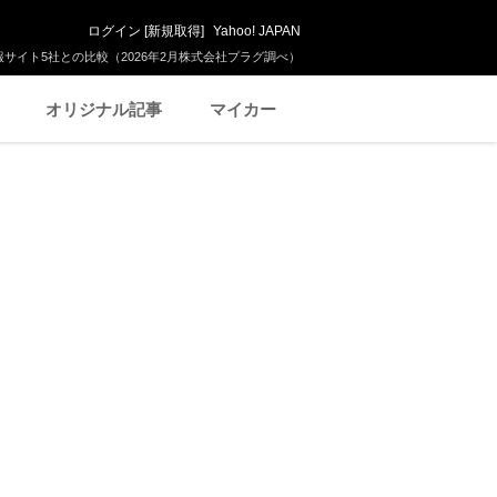
ログイン
[
新規取得
]
Yahoo! JAPAN
サイト5社との比較（2026年2月株式会社プラグ調べ）
オリジナル記事
マイカー