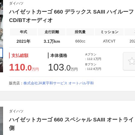
ダイハツ
ハイゼットカーゴ 660 デラックス SAIII ハイルー
CD/BTオーディオ
年式
走行距離
排気量
ミッション
2021年
3.1万km
660cc
AT/CVT
20
Aプラン
支払総額
本体価格
: 112.1万円
110
103
Bプラン
.0
.0
万円
万円
: 112.6万円
販売店：
株式会社JA東宇和サービス オートパル宇和
ダイハツ
ハイゼットカーゴ 660 スペシャル SAIII オー
側