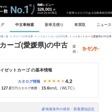
掲載レビュー
326,001
件
時点
※新車カタログのある自動車総合情報
2026.08.09
ログ
中古車検索
新車見積り
車買取
ニュース
車種一覧
ダイハツの中古車
ハイゼットカーゴの中古車
ハイゼットカーゴ(愛媛県)の中古車
カーゴ(愛媛県)の中古
提
供：
ハイゼットカーゴ の基本情報
4.2
カタログ情報
127.0
15.6
km/L（WLTC）
：
万円
カタログ燃費：
検索条件の保存・新着通知設定