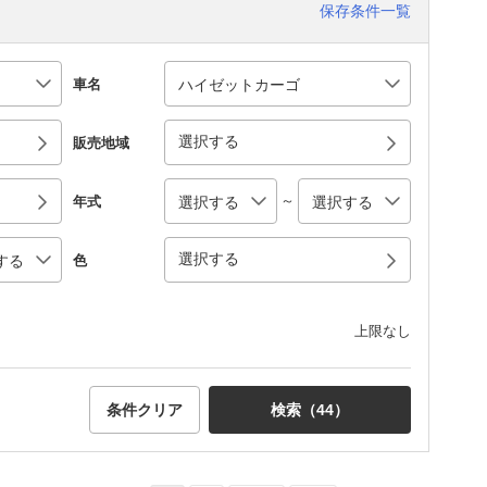
保存条件一覧
車名
選択する
販売地域
～
年式
選択する
色
上限なし
条件クリア
検索（
44
）