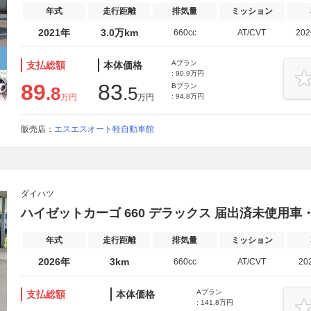
年式
走行距離
排気量
ミッション
2021年
3.0万km
660cc
AT/CVT
20
Aプラン
支払総額
本体価格
: 90.9万円
89
83
Bプラン
.8
.5
万円
万円
: 94.8万円
販売店：
エスエスオート軽自動車館
ダイハツ
ハイゼットカーゴ 660 デラックス 届出済未使用
年式
走行距離
排気量
ミッション
2026年
3km
660cc
AT/CVT
20
Aプラン
支払総額
本体価格
: 141.8万円