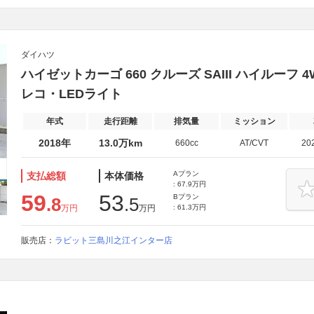
ダイハツ
ハイゼットカーゴ 660 クルーズ SAIII ハイルーフ
レコ・LEDライト
年式
走行距離
排気量
ミッション
2018年
13.0万km
660cc
AT/CVT
20
Aプラン
支払総額
本体価格
: 67.9万円
59
53
Bプラン
.8
.5
万円
万円
: 61.3万円
販売店：
ラビット三島川之江インター店