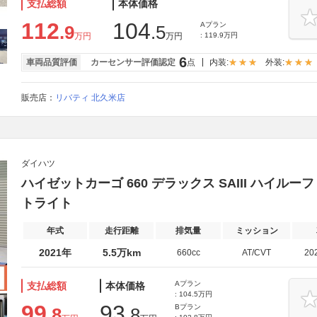
支払総額
本体価格
112
104
Aプラン
.9
.5
万円
万円
: 119.9万円
6
車両品質評価
カーセンサー評価認定
点
内装:
外装:
販売店：
リバティ 北久米店
ダイハツ
ハイゼットカーゴ 660 デラックス SAIII ハイル
トライト
年式
走行距離
排気量
ミッション
2021年
5.5万km
660cc
AT/CVT
20
Aプラン
支払総額
本体価格
: 104.5万円
99
93
Bプラン
.8
.8