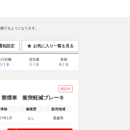
継げるようになります。
通知設定
お気に入り一覧を見る
走行距離
排気量
車検
少
多
少
多
長
短
保証付
車 禁煙車 衝突軽減ブレーキ
車検
修復歴
販売地域
27年1月
なし
愛媛県