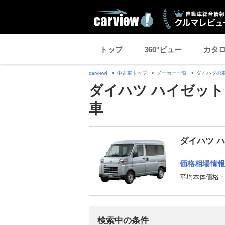
トップ
360°ビュー
カタ
carview!
中古車トップ
メーカー一覧
ダイハツの
ダイハツ ハイゼット
車
ダイハツ 
価格相場情報
平均本体価格
検索中の条件