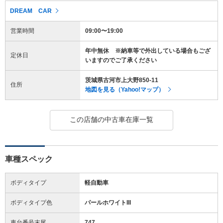
DREAM CAR
営業時間
09:00〜19:00
年中無休 ※納車等で外出している場合もござ
定休日
いますのでご了承ください
茨城県古河市上大野850-11
住所
地図を見る（Yahoo!マップ）
この店舗の中古車在庫一覧
車種スペック
ボディタイプ
軽自動車
ボディタイプ色
パールホワイトIII
車台番号末尾
747