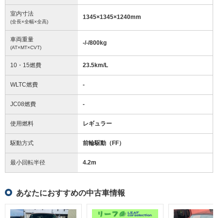
室内寸法
1345
×
1345
×
1240
mm
(全長×全幅×全高)
車両重量
-/-/800
kg
(AT×MT×CVT)
10・15燃費
23.5km/L
WLTC燃費
-
JC08燃費
-
使用燃料
レギュラー
駆動方式
前輪駆動（FF）
最小回転半径
4.2
m
あなたにおすすめの中古車情報