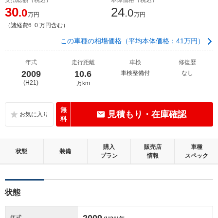
30
24
.0
.0
万円
万円
（諸経費6 .0 万円含む）
この車種の相場価格（平均本体価格：41万円）
年式
走行距離
車検
修復歴
2009
10.6
車検整備付
なし
(H21)
万km
無
見積もり・在庫確認
料
購入
販売店
車種
状態
装備
プラン
情報
スペック
状態
2009
年式