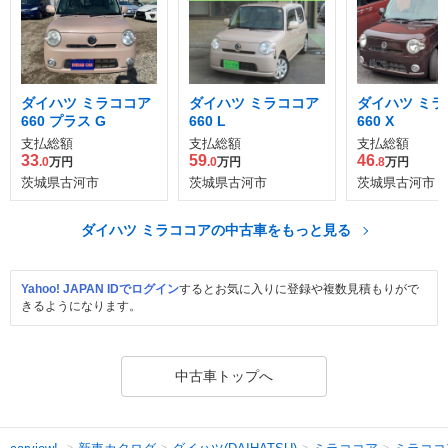
ダイハツ ミラココア
ダイハツ ミラココア
ダイハツ ミラ
660 プラス G
660 L
660 X
支払総額
支払総額
支払総額
33
59
46
.0
万円
.0
万円
.8
万円
茨城県古河市
茨城県古河市
茨城県古河市
ダイハツ ミラココアの中古車をもっと見る
Yahoo! JAPAN IDでログイン
するとお気に入りに登録や複数見積もりがで
きるようになります。
中古車トップへ