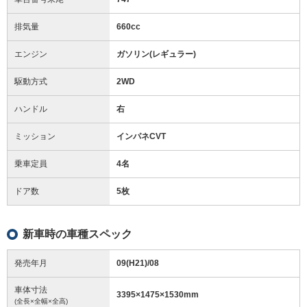
排気量
660cc
エンジン
ガソリン(レギュラー)
駆動方式
2WD
ハンドル
右
ミッション
インパネCVT
乗車定員
4名
ドア数
5枚
新車時の車種スペック
発売年月
09(H21)/08
車体寸法
3395
×
1475
×
1530
mm
(全長×全幅×全高)