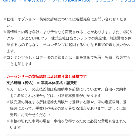
新車カタログ
ダイハツ(DAIHATSU)
ミラココア
ミラココ
carview!
※仕様・オプション・装備の詳細については各販売店にお問い合わせくださ
い。
※当情報の内容は各社により予告なく変更されることがあります。また、(株)リ
クルートおよびLINEヤフー株式会社は当コンテンツの完全性、無誤謬性を保
証するものではなく、当コンテンツに起因するいかなる損害の責も負いかね
ます。
※コンテンツもしくはデータの全部または一部を無断で転写、転載、複製する
ことを禁じます。
カーセンサーの支払総額は店頭乗り出し価格です
支払総額（税込） ＝ 車両本体価格＋諸費用
※カーセンサーの支払総額は店頭納車を前提にしています。自宅への納車
をご希望された場合などは、別途納車費用がかかります
※販売店の所在する所轄運輸支局以外で登録する際や、車の定置場所、登
録月によって、手数料や税金の額が異なる場合があります。詳しくは販
売店にお問合せください
※車検の切れた車両の場合、車検を取得するために必要な費用も含まれて
います