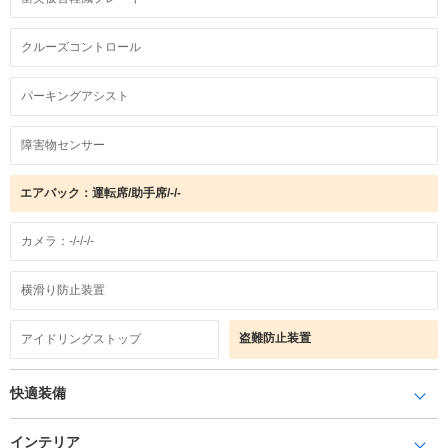
クルーズコントロール
パーキングアシスト
障害物センサー
エアバック：運転席/助手席/-/-
カメラ：-/-/-/-
横滑り防止装置
盗難防止装置
アイドリングストップ
快適装備
インテリア