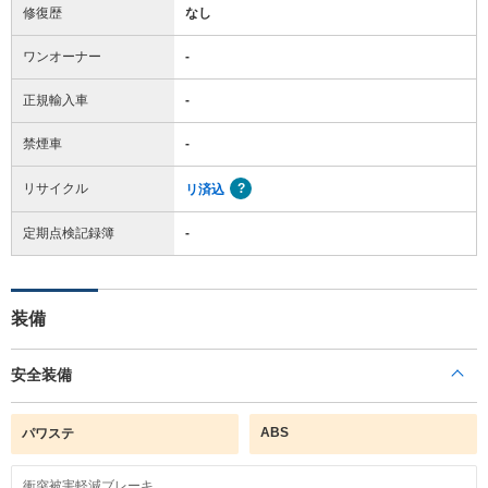
修復歴
なし
ワンオーナー
-
正規輸入車
-
禁煙車
-
リサイクル
リ済込
定期点検記録簿
-
装備
安全装備
ABS
パワステ
衝突被害軽減ブレーキ