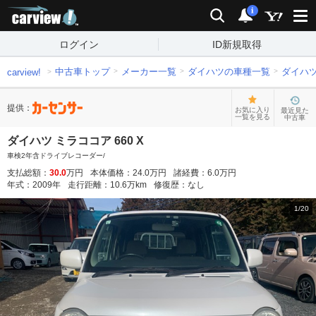
carview!
検索
通知
i
ログイン
ID新規取得
中古車トップ
メーカー一覧
ダイハツの車種一覧
ダイハ
carview!
提供：
お気に入り
最近見た
一覧を見る
中古車
ダイハツ ミラココア 660 X
車検2年含ドライブレコーダー/
支払総額：
30.0
万円
本体価格：
24.0
万円
諸経費：
6.0
万円
年式：
2009
年
走行距離：
10.6
万km
修復歴：
なし
1
/
20