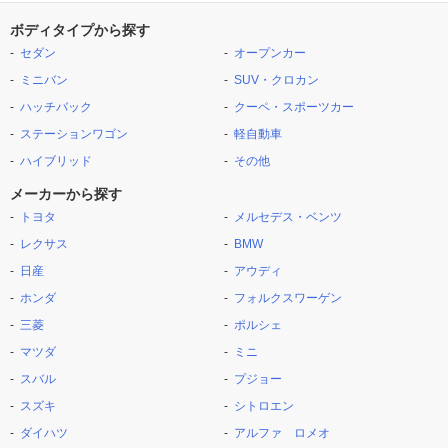
ボディタイプから探す
セダン
オープンカー
ミニバン
SUV・クロカン
ハッチバック
クーペ・スポーツカー
ステーションワゴン
軽自動車
ハイブリッド
その他
メーカーから探す
トヨタ
メルセデス・ベンツ
レクサス
BMW
日産
アウディ
ホンダ
フォルクスワーゲン
三菱
ポルシェ
マツダ
ミニ
スバル
プジョー
スズキ
シトロエン
ダイハツ
アルファ ロメオ