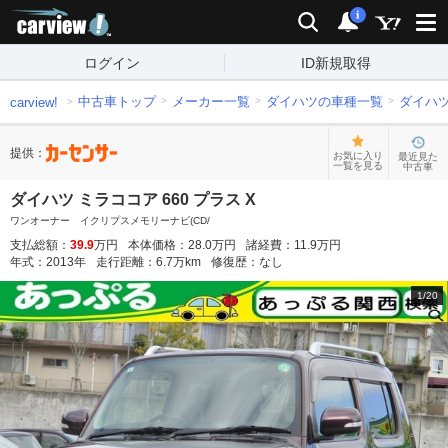
carview!
検索
通知
i
ログイン
ID新規取得
中古車トップ
メーカー一覧
ダイハツの車種一覧
ダイハ
carview!
提供：
お気に入り
最近見た
一覧を見る
中古車
ダイハツ ミラココア 660 プラス X
ワンオーナー イクリプスメモリーナビ(CD/
支払総額：
39.9
万円
本体価格：
28.0
万円
諸経費：
11.9
万円
年式：
2013
年
走行距離：
6.7
万km
修復歴：
なし
1
/
20