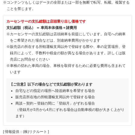
※コンテンツもしくはデータの全部または一部を無断で転写、転載、複製する
ことを禁じます。
カーセンサーの支払総額は店頭乗り出し価格です
支払総額（税込） ＝ 車両本体価格＋諸費用
※カーセンサーの支払総額は店頭納車を前提にしています。自宅への納車
をご希望された場合などは、別途納車費用がかかります
※販売店の所在する所轄運輸支局以外で登録する際や、車の定置場所、登
録月によって、手数料や税金の額が異なる場合があります。詳しくは販
売店にお問合せください
※車検の切れた車両の場合、車検を取得するために必要な費用も含まれて
います
【ご注意】以下の場合などで支払総額が変わります
自宅などの指定の場所へ陸送納車を希望する場合
販売店所在地の所轄運輸支局以外で登録する場合
商談～契約～登録の間に「登録月」がずれる場合
（登録月が3月から4月にずれる場合は自動車税の額が大きく上がり
ます）
[ 情報提供：(株)リクルート ]