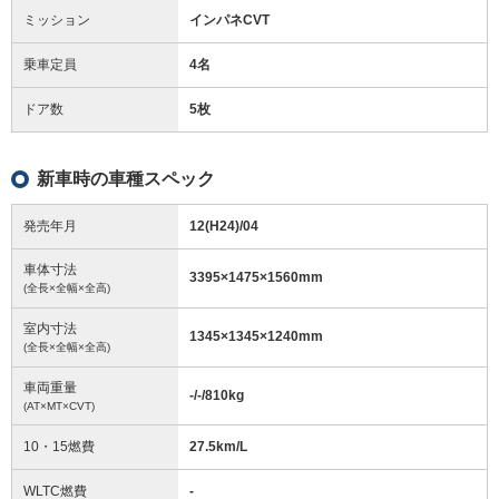
ミッション
インパネCVT
乗車定員
4名
ドア数
5枚
新車時の車種スペック
発売年月
12(H24)/04
車体寸法
3395
×
1475
×
1560
mm
(全長×全幅×全高)
室内寸法
1345
×
1345
×
1240
mm
(全長×全幅×全高)
車両重量
-/-/810
kg
(AT×MT×CVT)
10・15燃費
27.5km/L
WLTC燃費
-