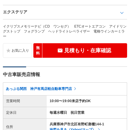
エクステリア
イクリプスメモリーナビ（CD ワンセグ） ETCオートエアコン アイドリン
グストップ フォグランプ ヘッドライトレベライザー 電格ウインカーミラ
ー
無
見積もり・在庫確認
料
中古車販売店情報
あっぷる関西 神戸有馬店軽自動車専門店
営業時間
10:00〜19:00来店予約OK
定休日
毎週水曜日 祝日営業
兵庫県神戸市北区有野町唐櫃144-1
住所
地図を見る（Yahoo!マップ）