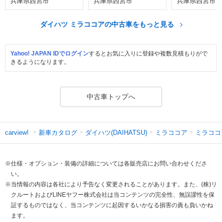
兵庫県西宮市
兵庫県西宮市
兵庫県西宮市
ダイハツ ミラココアの中古車をもっと見る
Yahoo! JAPAN IDでログイン
するとお気に入りに登録や複数見積もりがで
きるようになります。
中古車トップへ
新車カタログ
ダイハツ(DAIHATSU)
ミラココア
ミラココ
carview!
※仕様・オプション・装備の詳細については各販売店にお問い合わせくださ
い。
※当情報の内容は各社により予告なく変更されることがあります。また、(株)リ
クルートおよびLINEヤフー株式会社は当コンテンツの完全性、無誤謬性を保
証するものではなく、当コンテンツに起因するいかなる損害の責も負いかね
ます。