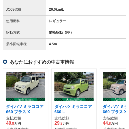
JC08燃費
26.0km/L
使用燃料
レギュラー
駆動方式
前輪駆動（FF）
最小回転半径
4.5
m
あなたにおすすめの中古車情報
ダイハツ ミラココア
ダイハツ ミラココア
ダイハツ ミラ
660 プラス X
660 L
660 プラス X
支払総額
支払総額
支払総額
49
29
44
.8
万円
.8
万円
.8
万円