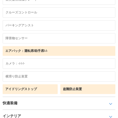
クルーズコントロール
パーキングアシスト
障害物センサー
エアバック：運転席/助手席/-/-
カメラ：-/-/-/-
横滑り防止装置
アイドリングストップ
盗難防止装置
快適装備
インテリア