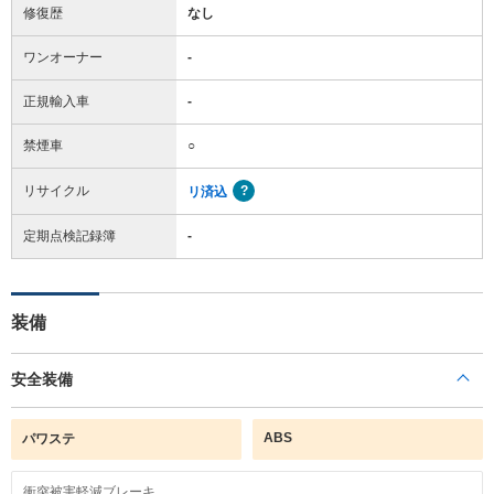
修復歴
なし
ワンオーナー
-
正規輸入車
-
禁煙車
○
リサイクル
リ済込
定期点検記録簿
-
装備
安全装備
ABS
パワステ
衝突被害軽減ブレーキ